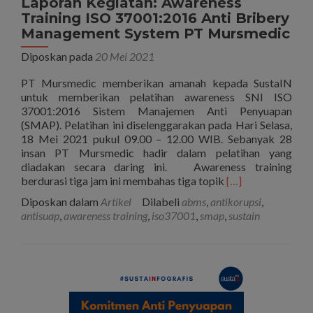
Laporan Kegiatan: Awareness
Training ISO 37001:2016 Anti Bribery
Management System PT Mursmedic
Diposkan pada
20 Mei 2021
PT Mursmedic memberikan amanah kepada SustaIN
untuk memberikan pelatihan awareness SNI ISO
37001:2016 Sistem Manajemen Anti Penyuapan
(SMAP). Pelatihan ini diselenggarakan pada Hari Selasa,
18 Mei 2021 pukul 09.00 – 12.00 WIB. Sebanyak 28
insan PT Mursmedic hadir dalam pelatihan yang
diadakan secara daring ini. Awareness training
Selengkapnya
berdurasi tiga jam ini membahas tiga topik
[…]
tentangLaporan
Diposkan dalam
Artikel
Dilabeli
abms
,
antikorupsi
,
Kegiatan:
antisuap
,
awareness training
,
iso37001
,
smap
,
sustain
Awareness
Training
ISO
37001:2016
Anti
Bribery
Management