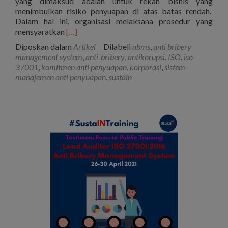
yang dimaksud adalah untuk rekan bisnis yang
menimbulkan risiko penyuapan di atas batas rendah.
Dalam hal ini, organisasi melaksana prosedur yang
Selengkapnya
mensyaratkan
[…]
tentang(SERI
Diposkan dalam
Artikel
Dilabeli
abms
,
anti bribery
ISO
management system
,
anti-bribery
,
antikorupsi
,
ISO
,
iso
37001
37001
,
komitmen anti penyuapan
,
korporasi
,
sistem
KE
manajemen anti penyuapan
,
sustain
-10)
Komitmen
Anti
Penyuapan
dalam
SNI
ISO
37001:2016
Sistem
Manajemen
Anti
Penyuapan