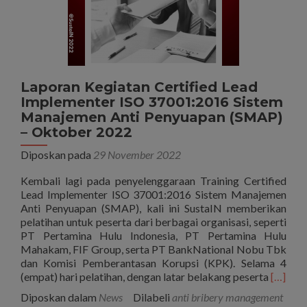
Laporan Kegiatan Certified Lead
Implementer ISO 37001:2016 Sistem
Manajemen Anti Penyuapan (SMAP)
– Oktober 2022
Diposkan pada
29 November 2022
Kembali lagi pada penyelenggaraan Training Certified
Lead Implementer ISO 37001:2016 Sistem Manajemen
Anti Penyuapan (SMAP), kali ini SustaIN memberikan
pelatihan untuk peserta dari berbagai organisasi, seperti
PT Pertamina Hulu Indonesia, PT Pertamina Hulu
Mahakam, FIF Group, serta PT BankNational Nobu Tbk
dan Komisi Pemberantasan Korupsi (KPK). Selama 4
Seleng
(empat) hari pelatihan, dengan latar belakang peserta
[…]
tentan
Diposkan dalam
News
Dilabeli
anti bribery management
Kegiat