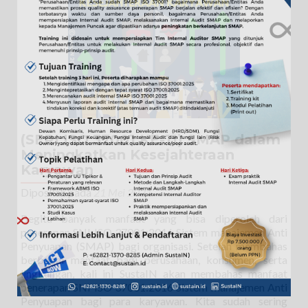
27
Agustus
2021
(SERI ISO 37001 KE-11) SMAP dalam
Meningkatkan Kesejahteraan
Karyawan
Diposkan pada
21 Mei 2021
Begitu banyak manfaat yang bisa diperoleh dari
penerapan SNI ISO 37001:2016 Sistem manajemen Anti
Penyuapan (SMAP) bagi organisasi. Setelah membahas
berbagai manfaat bagi perusahaan, konsumen, serta
lingkungan, kali ini SustaIN akan membahas manfaat
penerapan SNI ISO 37001:2016 Sistem manajemen Anti
Penyuapan bagi para karyawan. Kita sudah sering