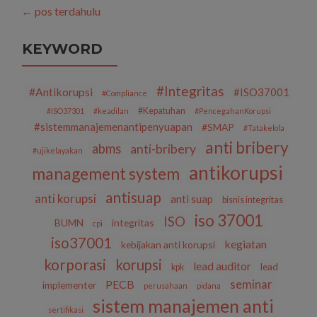
Auditor
←
pos terdahulu
ISO
37001:2016
26-
KEYWORD
30
April
2021
#Integritas
#Antikorupsi
#ISO37001
#Compliance
#Kepatuhan
#ISO37301
#keadilan
#PencegahanKorupsi
#sistemmanajemenantipenyuapan
#SMAP
#Tatakelola
anti bribery
abms
anti-bribery
#ujikelayakan
antikorupsi
management system
antisuap
anti korupsi
anti suap
bisnis integritas
iso 37001
ISO
BUMN
integritas
cpi
iso37001
kegiatan
kebijakan anti korupsi
korporasi
korupsi
lead auditor
lead
kpk
seminar
PECB
implementer
perusahaan
pidana
sistem manajemen anti
sertifikasi