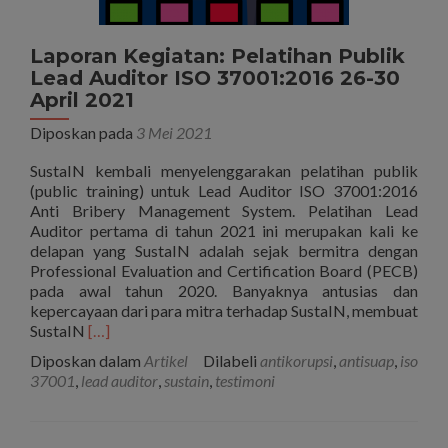
Laporan Kegiatan: Pelatihan Publik
Lead Auditor ISO 37001:2016 26-30
April 2021
Diposkan pada
3 Mei 2021
SustaIN kembali menyelenggarakan pelatihan publik
(public training) untuk Lead Auditor ISO 37001:2016
Anti Bribery Management System. Pelatihan Lead
Auditor pertama di tahun 2021 ini merupakan kali ke
delapan yang SustaIN adalah sejak bermitra dengan
Professional Evaluation and Certification Board (PECB)
pada awal tahun 2020. Banyaknya antusias dan
kepercayaan dari para mitra terhadap SustaIN, membuat
Selengkapnya
SustaIN
[…]
tentangLaporan
Diposkan dalam
Artikel
Dilabeli
antikorupsi
,
antisuap
,
iso
Kegiatan:
37001
,
lead auditor
,
sustain
,
testimoni
Pelatihan
Publik
Lead