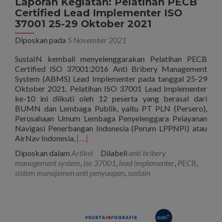
Laporan Kegiatan: Pelatihan PECB
Certified Lead Implementer ISO
37001 25-29 Oktober 2021
Diposkan pada
5 November 2021
SustaIN kembali menyelenggarakan Pelatihan PECB
Certified ISO 37001:2016 Anti Bribery Management
System (ABMS) Lead Implementer pada tanggal 25-29
Oktober 2021. Pelatihan ISO 37001 Lead Implementer
ke-10 ini diikuti oleh 12 peserta yang berasal dari
BUMN dan Lembaga Publik, yaitu PT PLN (Persero),
Perusahaan Umum Lembaga Penyelenggara Pelayanan
Navigasi Penerbangan Indonesia (Perum LPPNPI) atau
Selengkapnya
AirNav Indonesia,
[…]
tentangLaporan
Diposkan dalam
Artikel
Dilabeli
anti bribery
Kegiatan:
management system
,
iso 37001
,
lead implementer
,
PECB
,
Pelatihan
sistem manajemen anti penyuapan
,
sustain
PECB
Certified
Lead
Implementer
ISO