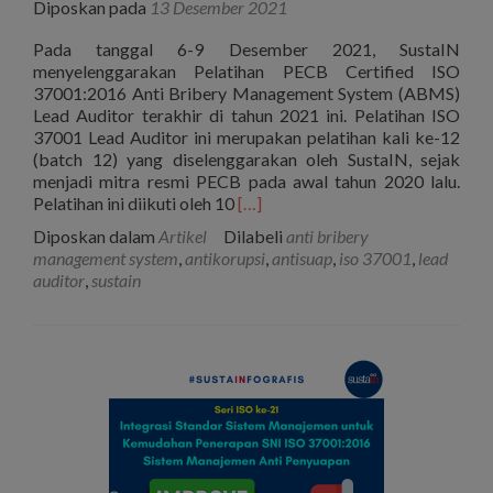
Diposkan pada
13 Desember 2021
Pada tanggal 6-9 Desember 2021, SustaIN
menyelenggarakan Pelatihan PECB Certified ISO
37001:2016 Anti Bribery Management System (ABMS)
Lead Auditor terakhir di tahun 2021 ini. Pelatihan ISO
37001 Lead Auditor ini merupakan pelatihan kali ke-12
(batch 12) yang diselenggarakan oleh SustaIN, sejak
menjadi mitra resmi PECB pada awal tahun 2020 lalu.
Selengkapnya
Pelatihan ini diikuti oleh 10
[…]
tentangLaporan
Diposkan dalam
Artikel
Dilabeli
anti bribery
Kegiatan:
management system
,
antikorupsi
,
antisuap
,
iso 37001
,
lead
Pelatihan
auditor
,
sustain
PECB
Certified
Lead
Auditor
ISO
37001
6-
9
Desember
2021