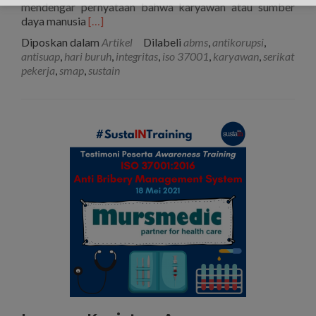
mendengar pernyataan bahwa karyawan atau sumber
Selengkapnya
daya manusia
[…]
tentang(SERI
Diposkan dalam
Artikel
Dilabeli
abms
,
antikorupsi
,
ISO
antisuap
,
hari buruh
,
integritas
,
iso 37001
,
karyawan
,
serikat
37001
pekerja
,
smap
,
sustain
KE-
11)
SMAP
dalam
Meningkatkan
Kesejahteraan
Karyawan