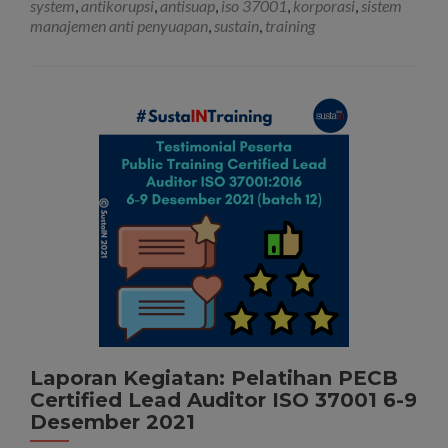
system
,
antikorupsi
,
antisuap
,
iso 37001
,
korporasi
,
sistem
Certifi
manajemen anti penyuapan
,
sustain
,
training
Lead
Implem
ISO
37001:
Sistem
Manaje
Anti
Penyua
(SMAP
–
Oktobe
2022
Laporan Kegiatan: Pelatihan PECB
Certified Lead Auditor ISO 37001 6-9
Desember 2021