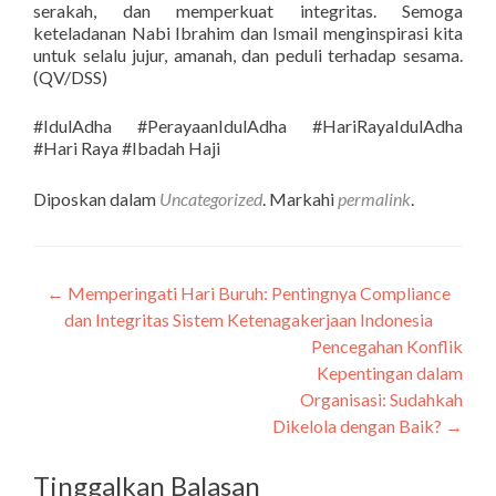
serakah, dan memperkuat integritas. Semoga
keteladanan Nabi Ibrahim dan Ismail menginspirasi kita
untuk selalu jujur, amanah, dan peduli terhadap sesama.
(QV/DSS)
#IdulAdha #PerayaanIdulAdha #HariRayaIdulAdha
#Hari Raya #Ibadah Haji
Diposkan dalam
Uncategorized
. Markahi
permalink
.
←
Memperingati Hari Buruh: Pentingnya Compliance
Navigasi
dan Integritas Sistem Ketenagakerjaan Indonesia
pos
Pencegahan Konflik
Kepentingan dalam
Organisasi: Sudahkah
Dikelola dengan Baik?
→
Tinggalkan Balasan