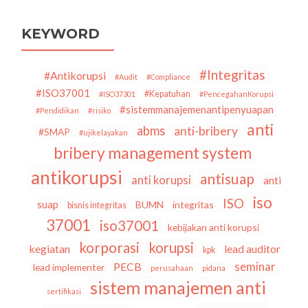
KEYWORD
#Integritas
#Antikorupsi
#Audit
#Compliance
#ISO37001
#Kepatuhan
#ISO37301
#PencegahanKorupsi
#sistemmanajemenantipenyuapan
#Pendidikan
#risiko
anti
abms
anti-bribery
#SMAP
#ujikelayakan
bribery management system
antikorupsi
antisuap
anti korupsi
anti
iso
ISO
suap
BUMN
integritas
bisnis integritas
37001
iso37001
kebijakan anti korupsi
korporasi
korupsi
kegiatan
lead auditor
kpk
seminar
PECB
lead implementer
perusahaan
pidana
sistem manajemen anti
sertifikasi