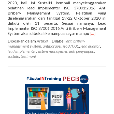
2020, kali ini SustaIN kembali menyelenggarakan
pelatihan lead Implementer ISO 37001:2016 Anti
Bribery Management System. Pelatihan yang
diselenggarakan dari tanggal 19-22 Oktober 2020 ini
diikuti oleh 11 peserta. Sesuai namanya, Lead
Implementer ISO 37001:2016 Anti Bribery Management
Selengkapnya
System akan dibekali kemampuan agar mampu
[…]
tentangKegia
Diposkan dalam
Artikel
Dilabeli
anti bribery
SustaIN:
management system
,
antikorupsi
,
iso37001
,
lead auditor
,
PECB
lead implementer
,
sistem manajemen anti penyuapan
,
Training
sustain
,
testimoni
Lead
Implementer
ISO
37001