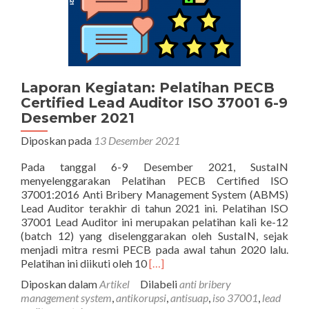
Laporan Kegiatan: Pelatihan PECB
Certified Lead Auditor ISO 37001 6-9
Desember 2021
Diposkan pada
13 Desember 2021
Pada tanggal 6-9 Desember 2021, SustaIN
menyelenggarakan Pelatihan PECB Certified ISO
37001:2016 Anti Bribery Management System (ABMS)
Lead Auditor terakhir di tahun 2021 ini. Pelatihan ISO
37001 Lead Auditor ini merupakan pelatihan kali ke-12
(batch 12) yang diselenggarakan oleh SustaIN, sejak
menjadi mitra resmi PECB pada awal tahun 2020 lalu.
Selengkapnya
Pelatihan ini diikuti oleh 10
[…]
tentangLaporan
Diposkan dalam
Artikel
Dilabeli
anti bribery
Kegiatan:
management system
,
antikorupsi
,
antisuap
,
iso 37001
,
lead
Pelatihan