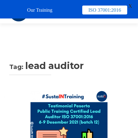
X
Our Training
ISO 37001:2016
TUKAR 
lead auditor
Tag: