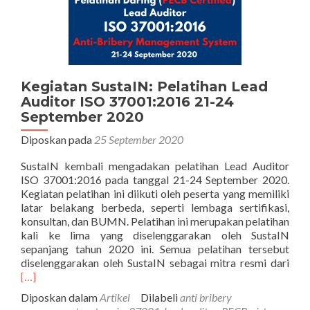
Kegiatan SustaIN: Pelatihan Lead
Auditor ISO 37001:2016 21-24
September 2020
Diposkan pada
25 September 2020
SustaIN kembali mengadakan pelatihan Lead Auditor
ISO 37001:2016 pada tanggal 21-24 September 2020.
Kegiatan pelatihan ini diikuti oleh peserta yang memiliki
latar belakang berbeda, seperti lembaga sertifikasi,
konsultan, dan BUMN. Pelatihan ini merupakan pelatihan
kali ke lima yang diselenggarakan oleh SustaIN
sepanjang tahun 2020 ini. Semua pelatihan tersebut
Sel
diselenggarakan oleh SustaIN sebagai mitra resmi dari
tent
[…]
Sust
Diposkan dalam
Artikel
Dilabeli
anti bribery
Pela