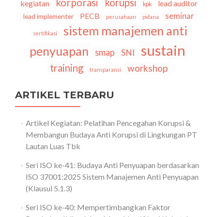
korporasi
korupsi
kegiatan
lead auditor
kpk
seminar
PECB
lead implementer
perusahaan
pidana
sistem manajemen anti
sertifikasi
sustain
penyuapan
smap
SNI
training
workshop
transparansi
ARTIKEL TERBARU
Artikel Kegiatan: Pelatihan Pencegahan Korupsi &
Membangun Budaya Anti Korupsi di Lingkungan PT
Lautan Luas Tbk
Seri ISO ke-41: Budaya Anti Penyuapan berdasarkan
ISO 37001:2025 Sistem Manajemen Anti Penyuapan
(Klausul 5.1.3)
Seri ISO ke-40: Mempertimbangkan Faktor