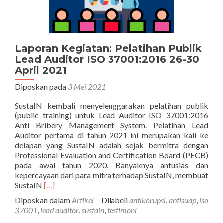
Laporan Kegiatan: Pelatihan Publik
Lead Auditor ISO 37001:2016 26-30
April 2021
Diposkan pada
3 Mei 2021
SustaIN kembali menyelenggarakan pelatihan publik
(public training) untuk Lead Auditor ISO 37001:2016
Anti Bribery Management System. Pelatihan Lead
Auditor pertama di tahun 2021 ini merupakan kali ke
delapan yang SustaIN adalah sejak bermitra dengan
Professional Evaluation and Certification Board (PECB)
pada awal tahun 2020. Banyaknya antusias dan
kepercayaan dari para mitra terhadap SustaIN, membuat
Selengkapnya
SustaIN
[…]
tentangLaporan
Diposkan dalam
Artikel
Dilabeli
antikorupsi
,
antisuap
,
iso
Kegiatan:
37001
,
lead auditor
,
sustain
,
testimoni
Pelatihan