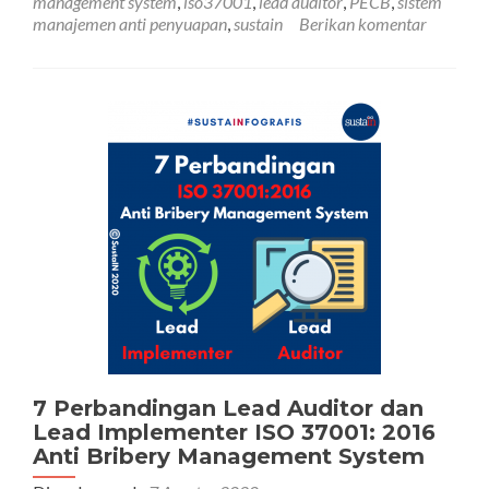
management system
,
iso37001
,
lead auditor
,
PECB
,
sistem
Lea
manajemen anti penyuapan
,
sustain
Berikan komentar
Audi
ISO
370
21-
24
Sep
202
7 Perbandingan Lead Auditor dan
Lead Implementer ISO 37001: 2016
Anti Bribery Management System