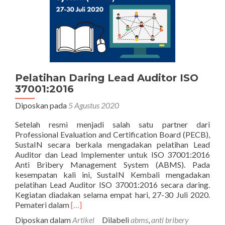
Management
System
Pelatihan Daring Lead Auditor ISO
37001:2016
Diposkan pada
5 Agustus 2020
Setelah resmi menjadi salah satu partner dari
Professional Evaluation and Certification Board (PECB),
SustaIN secara berkala mengadakan pelatihan Lead
Auditor dan Lead Implementer untuk ISO 37001:2016
Anti Bribery Management System (ABMS). Pada
kesempatan kali ini, SustaIN Kembali mengadakan
pelatihan Lead Auditor ISO 37001:2016 secara daring.
Kegiatan diadakan selama empat hari, 27-30 Juli 2020.
Selengkapnya
Pemateri dalam
[…]
tentangPelatihan
Diposkan dalam
Artikel
Dilabeli
abms
,
anti bribery
Daring