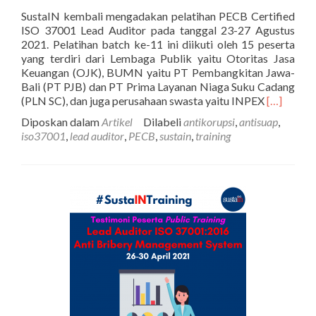
SustaIN kembali mengadakan pelatihan PECB Certified
ISO 37001 Lead Auditor pada tanggal 23-27 Agustus
2021. Pelatihan batch ke-11 ini diikuti oleh 15 peserta
yang terdiri dari Lembaga Publik yaitu Otoritas Jasa
Keuangan (OJK), BUMN yaitu PT Pembangkitan Jawa-
Bali (PT PJB) dan PT Prima Layanan Niaga Suku Cadang
Selengka
(PLN SC), dan juga perusahaan swasta yaitu INPEX
[…]
tentangLa
Diposkan dalam
Artikel
Dilabeli
antikorupsi
,
antisuap
,
Kegiatan
iso37001
,
lead auditor
,
PECB
,
sustain
,
training
Training
PECB
Certified
ISO
37001
Lead
Auditor
23-
27
Agustus
2021