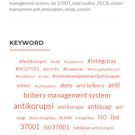
management system
,
iso 37001
,
lead auditor
,
PECB
,
sistem
Lead
manajemen anti penyuapan
,
smap
,
sustain
Auditor
ISO
37001:2016
KEYWORD
#Integritas
#Antikorupsi
#Audit
#Compliance
#ISO37001
#Kepatuhan
#ISO37301
#PencegahanKorupsi
#sistemmanajemenantipenyuapan
#Pendidikan
#risiko
anti
abms
anti-bribery
#SMAP
#ujikelayakan
bribery management system
antikorupsi
antisuap
anti korupsi
anti
iso
ISO
suap
BUMN
integritas
bisnis integritas
37001
iso37001
kebijakan anti korupsi