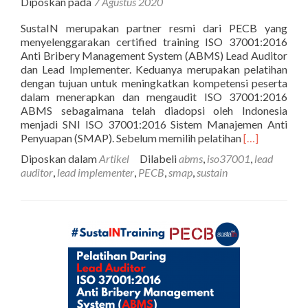
Diposkan pada
7 Agustus 2020
SustaIN merupakan partner resmi dari PECB yang
menyelenggarakan certified training ISO 37001:2016
Anti Bribery Management System (ABMS) Lead Auditor
dan Lead Implementer. Keduanya merupakan pelatihan
dengan tujuan untuk meningkatkan kompetensi peserta
dalam menerapkan dan mengaudit ISO 37001:2016
ABMS sebagaimana telah diadopsi oleh Indonesia
menjadi SNI ISO 37001:2016 Sistem Manajemen Anti
Selengkapnya
Penyuapan (SMAP). Sebelum memilih pelatihan
[…]
tentang7
Diposkan dalam
Artikel
Dilabeli
abms
,
iso37001
,
lead
Perbandinga
auditor
,
lead implementer
,
PECB
,
smap
,
sustain
Lead
Auditor
dan
Lead
Implementer
ISO
37001:
2016
Anti
Bribery