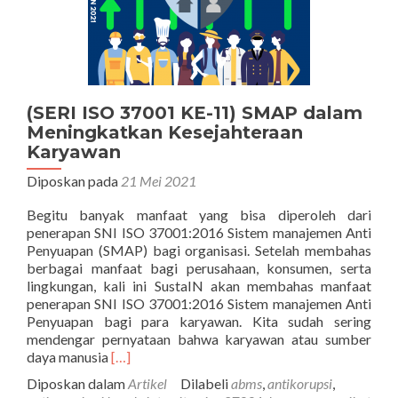
(SERI ISO 37001 KE-11) SMAP dalam
Meningkatkan Kesejahteraan
Karyawan
Diposkan pada
21 Mei 2021
Begitu banyak manfaat yang bisa diperoleh dari
penerapan SNI ISO 37001:2016 Sistem manajemen Anti
Penyuapan (SMAP) bagi organisasi. Setelah membahas
berbagai manfaat bagi perusahaan, konsumen, serta
lingkungan, kali ini SustaIN akan membahas manfaat
penerapan SNI ISO 37001:2016 Sistem manajemen Anti
Penyuapan bagi para karyawan. Kita sudah sering
mendengar pernyataan bahwa karyawan atau sumber
Selengkapnya
daya manusia
[…]
tentang(SERI
Diposkan dalam
Artikel
Dilabeli
abms
,
antikorupsi
,
ISO