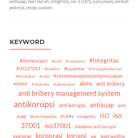
antisuap
,
hari buruh
,
integritas
,
iso 37001
,
karyawan
,
serikat
37001
pekerja
,
smap
,
sustain
KE-
11)
SMAP
dalam
Meningkatkan
Kesejahteraan
KEYWORD
Karyawan
#Integritas
#Antikorupsi
#Audit
#Compliance
#ISO37001
#Kepatuhan
#keadilan
#PencegahanKorupsi
#sistemmanajemenantipenyuapan
#Pendidikan
#risiko
abms
anti-bribery
#SMAP
#Tatakelola
#ujikelayakan
anti bribery management system
antikorupsi
antisuap
anti korupsi
anti
iso
ISO
suap
BUMN
integritas
bisnis integritas
37001
iso37001
kebijakan anti korupsi
korporasi
korupsi
kegiatan
lead auditor
kpk