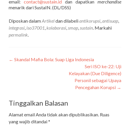
email:
contact@sustain.id
dan dapatkan
merchandise
menarik dari SustaIN. (DL/DSS)
Diposkan dalam
Artikel
dan dilabeli
antikorupsi
,
antisuap
,
integrasi
,
iso37001
,
kolaborasi
,
smap
,
sustain
. Markahi
permalink
.
←
Skandal Mafia Bola: Suap Liga Indonesia
Navigasi
Seri ISO ke-22: Uji
pos
Kelayakan (Due Diligence)
Personil sebagai Upaya
Pencegahan Korupsi
→
Tinggalkan Balasan
Alamat email Anda tidak akan dipublikasikan.
Ruas
yang wajib ditandai
*