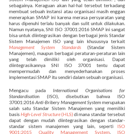
sebagainya. Keraguan akan hal-hal tersebut terkadang
membuat sebuah instansi atau organisasi masih enggan
menerapkan SMAP ini karena merasa persyaratan yang
harus dipenuhi terlalu banyak dan sulit untuk dilakukan.
Namun nyatanya, SNI ISO 37001:2016 SMAP ini sangat
bisa untuk diintegrasikan dengan berbagai jenis Standar
Sistem Manajemen ISO yang lain khususnya terkait
Management System Standards
(Standar Sistem
Manajemen), maupun berbagai peraturan-peraturan lain
yang telah dimiliki oleh organisasi. Dapat
diintegrasikannya SNI ISO 37001 tentu dapat
mempermudah dan menyederhanakan proses
implementasi SMAP itu sendiri dalam sebuah organisasi.
Mengacu pada
International Organisations for
Standardisatio
n (ISO), disebutkan bahwa ISO
37001:2016
Anti-Bribery Management System
merupakan
salah satu Standar Sistem Manajemen yang memiliki
basis
High-Level Structure
(HLS)
di mana standar tersebut
dapat dengan mudah diintegrasikan dengan standar-
standar sistem manajemen yang lain, seperti
ISO
9001:2015 Quality Management System
,
ISO