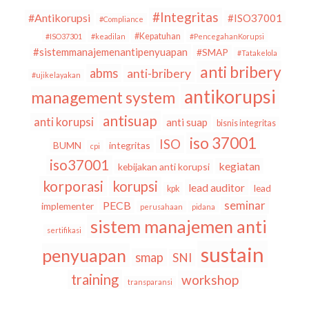
#Integritas
#Antikorupsi
#ISO37001
#Compliance
#Kepatuhan
#ISO37301
#keadilan
#PencegahanKorupsi
#sistemmanajemenantipenyuapan
#SMAP
#Tatakelola
anti bribery
abms
anti-bribery
#ujikelayakan
antikorupsi
management system
antisuap
anti korupsi
anti suap
bisnis integritas
iso 37001
ISO
BUMN
integritas
cpi
iso37001
kegiatan
kebijakan anti korupsi
korporasi
korupsi
lead auditor
lead
kpk
seminar
PECB
implementer
perusahaan
pidana
sistem manajemen anti
sertifikasi
sustain
penyuapan
smap
SNI
training
workshop
transparansi