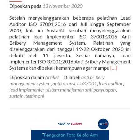
Diposkan pada
13 November 2020
Setelah menyelenggarakan beberapa pelatihan Lead
Auditor ISO 37001:2016 dari Juli hingga September
2020, kali ini SustaIN kembali menyelenggarakan
pelatihan lead Implementer ISO 37001:2016 Anti
Bribery Management System. Pelatihan yang
diselenggarakan dari tanggal 19-22 Oktober 2020 ini
diikuti oleh 11 peserta. Sesuai namanya, Lead
Implementer ISO 37001:2016 Anti Bribery Management
Selengkapnya
System akan dibekali kemampuan agar mampu
[…]
tentangKegia
Diposkan dalam
Artikel
Dilabeli
anti bribery
SustaIN:
management system
,
antikorupsi
,
iso37001
,
lead auditor
,
PECB
lead implementer
,
sistem manajemen anti penyuapan
,
Training
sustain
,
testimoni
Lead
Implementer
ISO
37001