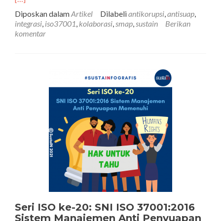
ISO
Diposkan dalam
Artikel
Dilabeli
antikorupsi
,
antisuap
,
ke-
integrasi
,
iso37001
,
kolaborasi
,
smap
,
sustain
Berikan
21
komentar
Inte
Stan
Sist
Man
unt
Kem
Pen
SNI
ISO
370
Sist
Man
Anti
Pen
Seri ISO ke-20: SNI ISO 37001:2016
Sistem Manajemen Anti Penyuapan