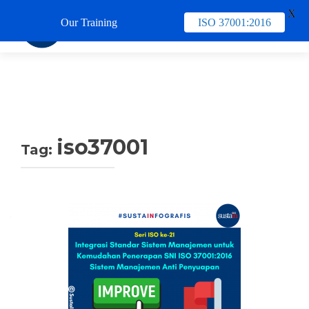
X
Our Training
ISO 37001:2016
TUKAR 
iso37001
Tag:
Navigasi
pos