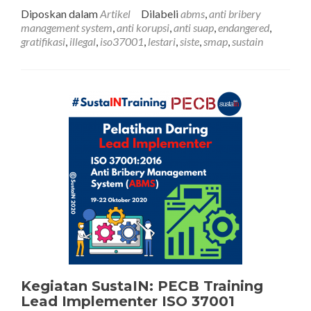
tentang(SERI
Diposkan dalam
Artikel
Dilabeli
abms
,
anti bribery
ISO
management system
,
anti korupsi
,
anti suap
,
endangered
,
37001
gratifikasi
,
illegal
,
iso37001
,
lestari
,
siste
,
smap
,
sustain
KE-
7)
SMAP
dalam
Mencegah
Perdagangan
Biota
Langka,
Dilindungi,
atau
Terancam
Punah
Kegiatan SustaIN: PECB Training
Lead Implementer ISO 37001