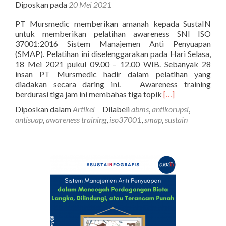
Diposkan pada
20 Mei 2021
PT Mursmedic memberikan amanah kepada SustaIN
untuk memberikan pelatihan awareness SNI ISO
37001:2016 Sistem Manajemen Anti Penyuapan
(SMAP). Pelatihan ini diselenggarakan pada Hari Selasa,
18 Mei 2021 pukul 09.00 – 12.00 WIB. Sebanyak 28
insan PT Mursmedic hadir dalam pelatihan yang
diadakan secara daring ini. Awareness training
Selengkapnya
berdurasi tiga jam ini membahas tiga topik
[…]
tentangLaporan
Diposkan dalam
Artikel
Dilabeli
abms
,
antikorupsi
,
Kegiatan:
antisuap
,
awareness training
,
iso37001
,
smap
,
sustain
Awareness
Training
ISO
37001:2016
Anti
Bribery
Management
System
PT
Mursmedic