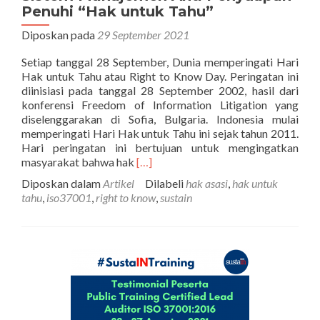
Penuhi “Hak untuk Tahu”
Diposkan pada
29 September 2021
Setiap tanggal 28 September, Dunia memperingati Hari
Hak untuk Tahu atau Right to Know Day. Peringatan ini
diinisiasi pada tanggal 28 September 2002, hasil dari
konferensi Freedom of Information Litigation yang
diselenggarakan di Sofia, Bulgaria. Indonesia mulai
memperingati Hari Hak untuk Tahu ini sejak tahun 2011.
Hari peringatan ini bertujuan untuk mengingatkan
Selengkapnya
masyarakat bahwa hak
[…]
tentangSeri
Diposkan dalam
Artikel
Dilabeli
hak asasi
,
hak untuk
ISO
tahu
,
iso37001
,
right to know
,
sustain
ke-
20:
SNI
ISO
37001:2016
Sistem
Manajemen
Anti
Penyuapan