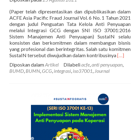
(Paper telah dipresentasikan dan dipublikasikan dalam
ACFE Asia Pacific Fraud Journal Vol. 6 No. 1 Tahun 2021
dengan judul Penguatan Tata Kelola Anti Penyuapan
melalui Integrasi GCG dengan SNI ISO 37001:2016
Sistem Manajemen Anti Penyuapan) SustaIN selalu
konsisten dan berkomitmen dalam membangun bisnis
yang profesional dan berintegritas. Salah satu komitmen
Selengkap
SustaIN tersebut diwujudkan dalam kontribusinya
[…]
tentangSer
Diposkan dalam
Artikel
Dilabeli
acfe
,
anti penyuapan
,
ISO
BUMD
,
BUMN
,
GCG
,
integrasi
,
iso37001
,
Journal
ke-
17:
Integrasi
GCG
dengan
SNI
ISO
37001:20
Sistem
Manajeme
Anti