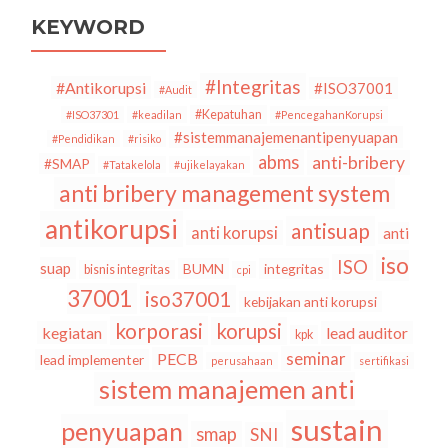
ISO
KEYWORD
37001:2016
Sistem
Manajemen
#Integritas
#Antikorupsi
#ISO37001
#Audit
Anti
#Kepatuhan
#ISO37301
#keadilan
#PencegahanKorupsi
Penyuapan
#sistemmanajemenantipenyuapan
#Pendidikan
#risiko
abms
anti-bribery
#SMAP
#Tatakelola
#ujikelayakan
anti bribery management system
antikorupsi
antisuap
anti korupsi
anti
iso
ISO
suap
BUMN
integritas
bisnis integritas
cpi
37001
iso37001
kebijakan anti korupsi
korporasi
korupsi
kegiatan
lead auditor
kpk
seminar
PECB
lead implementer
perusahaan
sertifikasi
sistem manajemen anti
sustain
penyuapan
smap
SNI