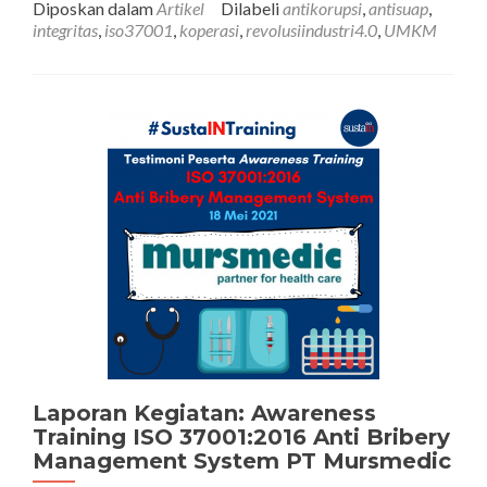
Diposkan dalam
Artikel
Dilabeli
antikorupsi
,
antisuap
,
ISO
integritas
,
iso37001
,
koperasi
,
revolusiindustri4.0
,
UMKM
37001
ke-
13)
Implementasi
Sistem
Manajemen
Anti
Penyuapan
pada
Koperasi
Laporan Kegiatan: Awareness
Training ISO 37001:2016 Anti Bribery
Management System PT Mursmedic