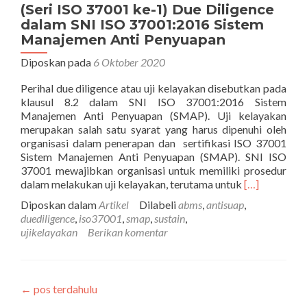
(Seri ISO 37001 ke-1) Due Diligence
dalam SNI ISO 37001:2016 Sistem
Manajemen Anti Penyuapan
Diposkan pada
6 Oktober 2020
Perihal due diligence atau uji kelayakan disebutkan pada
klausul 8.2 dalam SNI ISO 37001:2016 Sistem
Manajemen Anti Penyuapan (SMAP). Uji kelayakan
merupakan salah satu syarat yang harus dipenuhi oleh
organisasi dalam penerapan dan sertifikasi ISO 37001
Sistem Manajemen Anti Penyuapan (SMAP). SNI ISO
37001 mewajibkan organisasi untuk memiliki prosedur
Selengkapny
dalam melakukan uji kelayakan, terutama untuk
[…]
tentang(Seri
Diposkan dalam
Artikel
Dilabeli
abms
,
antisuap
,
ISO
duediligence
,
iso37001
,
smap
,
sustain
,
37001
ujikelayakan
Berikan komentar
ke-
1)
Due
Diligence
←
pos terdahulu
dalam
SNI