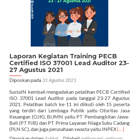
Penuhi
“Hak
untuk
Tahu”
Laporan Kegiatan Training PECB
Certified ISO 37001 Lead Auditor 23-
27 Agustus 2021
Diposkan pada
31 Agustus 2021
SustaIN kembali mengadakan pelatihan PECB Certified
ISO 37001 Lead Auditor pada tanggal 23-27 Agustus
2021. Pelatihan batch ke-11 ini diikuti oleh 15 peserta
yang terdiri dari Lembaga Publik yaitu Otoritas Jasa
Keuangan (OJK), BUMN yaitu PT Pembangkitan Jawa-
Bali (PT PJB) dan PT Prima Layanan Niaga Suku Cadang
Selengka
(PLN SC), dan juga perusahaan swasta yaitu INPEX
[…]
tentangLa
Diposkan dalam
Artikel
Dilabeli
antikorupsi
,
antisuap
,