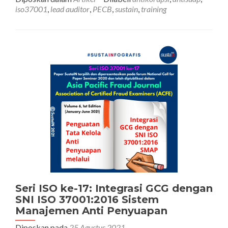
Kegiatan
iso37001
,
lead auditor
,
PECB
,
sustain
,
training
Training
PECB
Certified
ISO
37001
Lead
Auditor
23-
27
Agustus
2021
Seri ISO ke-17: Integrasi GCG dengan
SNI ISO 37001:2016 Sistem
Manajemen Anti Penyuapan
Diposkan pada
25 Agustus 2021