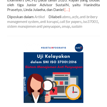
oleh tiga Junior Advisor SustaIN, yaitu Hanindita
Selengkapnya
Prasetyo, Linda Julaeha, dan Daniel
[…]
tentangPenguatan
Diposkan dalam
Artikel
Dilabeli
abms
,
acfe
,
anti bribery
Tata
management system
,
anti korupsi
,
call for papers
,
iso37001
,
Kelola
sistem manajemen anti penyuapan
,
smap
,
sustain
Anti
Penyuapan
melalui
Integrasi
GCG
dengan
SNI
ISO
37001:2016
SMAP (Finalis
Paper
ACFE
2020)