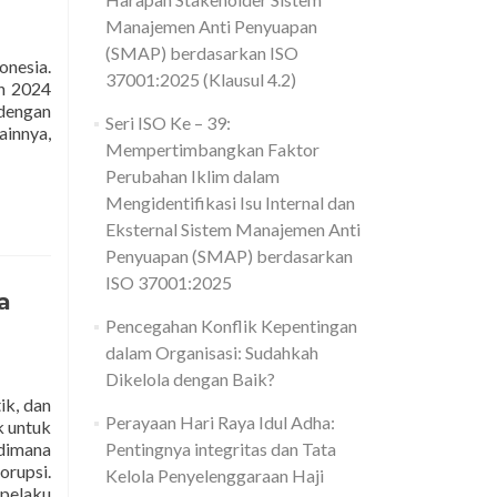
Manajemen Anti Penyuapan
(SMAP) berdasarkan ISO
onesia.
37001:2025 (Klausul 4.2)
un 2024
 dengan
Seri ISO Ke – 39:
innya,
Mempertimbangkan Faktor
pnya
rah
Perubahan Iklim dalam
unan
Mengidentifikasi Isu Internal dan
Eksternal Sistem Manajemen Anti
Penyuapan (SMAP) berdasarkan
ISO 37001:2025
a
unan
Pencegahan Konflik Kepentingan
dalam Organisasi: Sudahkah
Dikelola dengan Baik?
ik, dan
Perayaan Hari Raya Idul Adha:
k untuk
 dimana
Pentingnya integritas dan Tata
rupsi.
Kelola Penyelenggaraan Haji
 pelaku