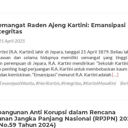
Memaknai
Nilai-
Nilai
Pancasila
Semangat Raden Ajeng Kartini: Emansipasi
untuk
tegritas
Penguatan
Nilai
21 April 2025
Anti-
Korupsi
ini (R.A. Kartini) lahir di Jepara, tanggal 21 April 1879. Beliau lah
sawan dan selama hidupnya memiliki semangat yang tinggi
perempuan di Jepara. R.A. Kartini mendirikan “Sekolah Kartin
 penting bagi perjuangan R.A. Kartini untuk membebaskan kaum
Selengk
dan kemiskinan. “Emansipasi” menurut R.A. Kartini adalah
[…]
tentang
EmansipasiWanita
,
#HariKartini
,
#Integritas
,
#KartiniMasaKini
Ber
Semang
Raden
Ajeng
Kartini:
Emansip
angunan Anti Korupsi dalam Rencana
dengan
an Jangka Panjang Nasional (RPJPN) 20
Integrit
No.59 Tahun 2024)