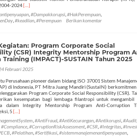
Tahun
Selengkapnya
 2004-2024
[…]
2024)
tentangHari
antipenyuapan
,
#Dampakkorupsi
,
#HakPerempuan
,
Perempuan
menDay
,
#keadilan
,
#Perempuan
Berikan komentar
Internasional:
Dampak
Korupsi
Pada
Kegiatan: Program Corporate Social
Perempuan,
lity (CSR) Integrity Mentorship Program A
Akankah
n Training (IMPACT)-SUSTAIN Tahun 2025
Terus
Terjadi?
24 Februari 2025
atu Perusahaan pioneer dalam bidang ISO 37001 Sistem Manajem
) di Indonesia, PT Mitra Juang Mandiri (SustaIN) berkomitmen
lenggarakan Program Corporate Social Responsibility (CSR). Tah
rikan kesempatan bagi lembaga filantropi untuk mengambil 
ta dalam Integrity Mentorship Program Anti-Corruption Tr
Selengkapnya
ksi, 5
[…]
tentangHighlight
nagementSystem
,
#AntiFraud
,
#AntiKecurangan
,
#Antikorupsi
,
#Audit
Kegiatan:
,
#Compliance
,
#CorruptionRiskAssessment
,
#CSR
,
#Integritas
,
#Invest
Program
PECB
,
#Pelatihan
,
#Sertifikasi
,
#sistemmanajemenantipenyuapan
,
Corporate