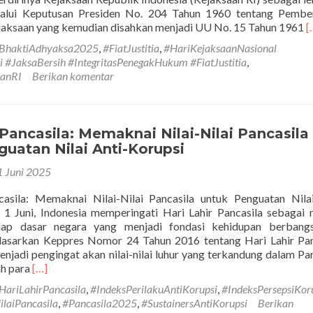
lalui Keputusan Presiden No. 204 Tahun 1960 tentang Pembe
S
aksaan yang kemudian disahkan menjadi UU No. 15 Tahun 1961
[
t
BhaktiAdhyaksa2025
,
#FiatJustitia
,
#HariKejaksaanNasional
B
#JaksaBersih #IntegritasPenegakHukum #FiatJustitia
,
A
aanRI
Berikan komentar
T
2
P
I
 Pancasila: Memaknai Nilai-Nilai Pancasila
u
uatan Nilai Anti-Korupsi
M
K
1 Juni 2025
P
casila: Memaknai Nilai-Nilai Pancasila untuk Penguatan Nila
 1 Juni, Indonesia memperingati Hari Lahir Pancasila sebaga
hadap dasar negara yang menjadi fondasi kehidupan berbang
dasarkan Keppres Nomor 24 Tahun 2016 tentang Hari Lahir Pan
enjadi pengingat akan nilai-nilai luhur yang terkandung dalam Pan
Selengkapnya
ah para
[…]
tentangHari
HariLahirPancasila
,
#IndeksPerilakuAntiKorupsi
,
#IndeksPersepsiKor
Lahir
ilaiPancasila
,
#Pancasila2025
,
#SustainersAntiKorupsi
Berikan
Pancasila: