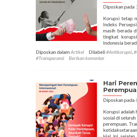
Diposkan pada
Korupsi tetap m
Indeks Persepsi
masih berada d
tingkat korups
Indonesia berad
Diposkan dalam
Artikel
Dilabeli
#Antikorupsi
,
#
#Transparansi
Berikan komentar
Hari Pere
Perempuan
Diposkan pada
Korupsi adalah 
sosial di selur
perempuan. Tra
ketidaksetaraa
Hal ini sejala