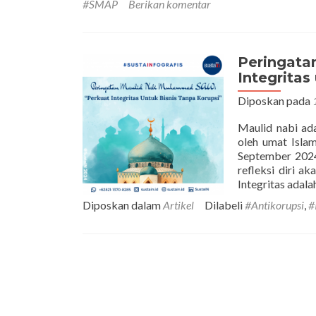
#SMAP
Berikan komentar
Peringata
Integritas
Diposkan pada
Maulid nabi ad
oleh umat Islam
September 202
refleksi diri a
Integritas adal
Diposkan dalam
Artikel
Dilabeli
#Antikorupsi
,
#