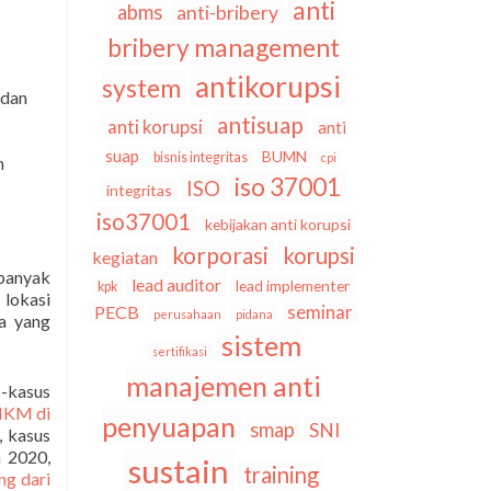
anti
abms
anti-bribery
bribery management
antikorupsi
system
 dan
antisuap
anti korupsi
anti
suap
BUMN
bisnis integritas
cpi
n
iso 37001
ISO
integritas
iso37001
kebijakan anti korupsi
korporasi
korupsi
kegiatan
 banyak
lead auditor
lead implementer
kpk
lokasi
seminar
PECB
perusahaan
pidana
ma yang
sistem
sertifikasi
manajemen anti
s-kasus
UMKM di
penyuapan
smap
SNI
, kasus
n 2020,
sustain
training
ng dari