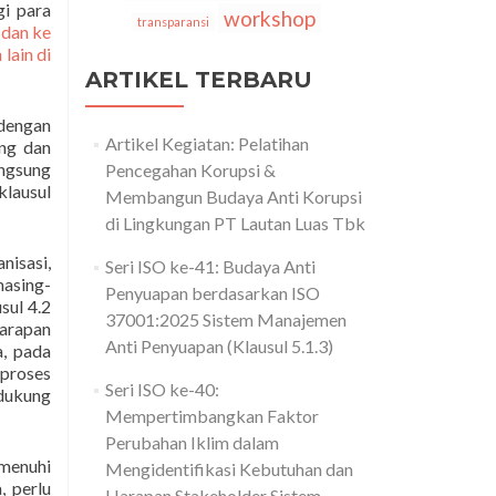
gi para
workshop
transparansi
 dan ke
lain di
ARTIKEL TERBARU
dengan
Artikel Kegiatan: Pelatihan
ing dan
angsung
Pencegahan Korupsi &
klausul
Membangun Budaya Anti Korupsi
di Lingkungan PT Lautan Luas Tbk
nisasi,
Seri ISO ke-41: Budaya Anti
masing-
Penyuapan berdasarkan ISO
sul 4.2
37001:2025 Sistem Manajemen
harapan
Anti Penyuapan (Klausul 5.1.3)
, pada
 proses
Seri ISO ke-40:
dukung
Mempertimbangkan Faktor
Perubahan Iklim dalam
emenuhi
Mengidentifikasi Kebutuhan dan
, perlu
Harapan Stakeholder Sistem