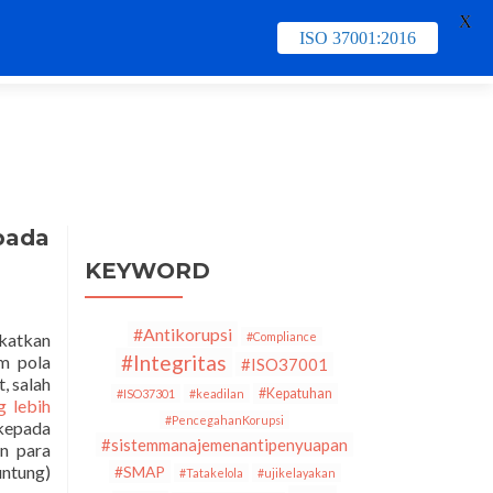
X
ISO 37001:2016
e
Contact Us
PECB
Training & Schedule
pada
KEYWORD
#Antikorupsi
katkan
#Compliance
#Integritas
m pola
#ISO37001
, salah
#Kepatuhan
#ISO37301
#keadilan
g lebih
#PencegahanKorupsi
kepada
#sistemmanajemenantipenyuapan
an para
untung)
#SMAP
#Tatakelola
#ujikelayakan