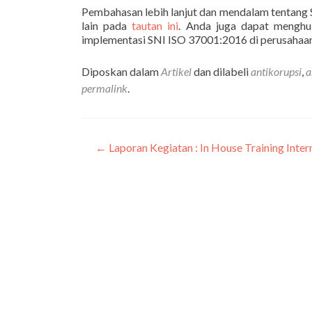
Pembahasan lebih lanjut dan mendalam tentang 
lain pada
tautan ini
. Anda juga dapat menghu
implementasi SNI ISO 37001:2016 di perusahaa
Diposkan dalam
Artikel
dan dilabeli
antikorupsi
,
a
permalink
.
←
Laporan Kegiatan : In House Training Inte
Navigasi
pos