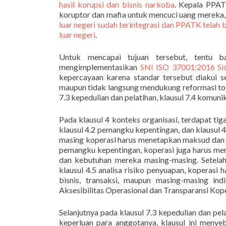
hasil korupsi dan bisnis narkoba
. Kepala PPAT
koruptor dan mafia untuk mencuci uang mereka
luar negeri sudah terintegrasi dan PPATK telah 
luar negeri
.
Untuk mencapai tujuan tersebut, tentu b
mengimplementasikan
SNI ISO 37001:2016 Si
kepercayaan karena standar tersebut diakui s
maupun tidak langsung mendukung reformasi total
7.3 kepedulian dan pelatihan, klausul 7.4 komuni
Pada klausul 4 konteks organisasi, terdapat tiga
klausul 4.2 pemangku kepentingan, dan klausul 4.
masing koperasi harus menetapkan maksud dan tuju
pemangku kepentingan, koperasi juga harus me
dan kebutuhan mereka masing-masing. Setela
klausul 4.5 analisa risiko penyuapan, koperas
bisnis, transaksi, maupun masing-masing in
Aksesibilitas Operasional dan Transparansi Kope
Selanjutnya pada klausul 7.3 kepedulian dan pe
keperluan para anggotanya, klausul ini menye