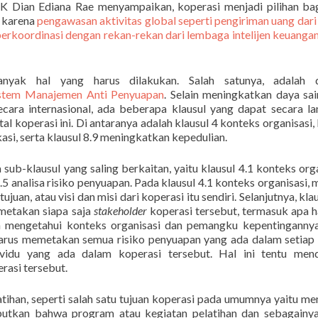
K Dian Ediana Rae menyampaikan, koperasi menjadi pilihan ba
, karena
pengawasan aktivitas global seperti pengiriman uang dari
berkoordinasi dengan rekan-rekan dari lembaga intelijen keuangan 
anyak hal yang harus dilakukan. Salah satunya, adalah 
stem Manajemen Anti Penyuapan
. Selain meningkatkan daya sa
ecara internasional, ada beberapa klausul yang dapat secara l
 koperasi ini. Di antaranya adalah klausul 4 konteks organisasi, 
kasi, serta klausul 8.9 meningkatkan kepedulian.
 sub-klausul yang saling berkaitan, yaitu klausul 4.1 konteks orga
5 analisa risiko penyuapan. Pada klausul 4.1 konteks organisasi, 
an, atau visi dan misi dari koperasi itu sendiri. Selanjutnya, klau
metakan siapa saja
stakeholder
koperasi tersebut, termasuk apa 
h mengetahui konteks organisasi dan pemangku kepentingannya
i harus memetakan semua risiko penyuapan yang ada dalam setiap
dividu yang ada dalam koperasi tersebut. Hal ini tentu men
rasi tersebut.
latihan, seperti salah satu tujuan koperasi pada umumnya yaitu m
butkan bahwa program atau kegiatan pelatihan dan sebagainya