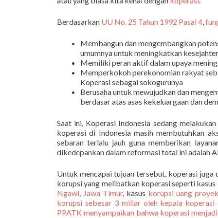
atau yang biasa kita kenal dengan
koperasi
.
Berdasarkan
UU No. 25 Tahun 1992 Pasal 4
,
fun
Membangun dan mengembangkan potensi
umumnya untuk meningkatkan kesejahter
Memiliki peran aktif dalam upaya menin
Memperkokoh perekonomian rakyat sebag
Koperasi sebagai sokogurunya
Berusaha untuk mewujudkan dan mengem
berdasar atas asas kekeluargaan dan de
Saat ini, Koperasi Indonesia sedang melakuka
koperasi di Indonesia masih membutuhkan ak
sebaran terlalu jauh guna memberikan layanan
dikedepankan dalam reformasi total ini adalah A
Untuk mencapai tujuan tersebut, koperasi juga 
korupsi yang melibatkan koperasi seperti kasus
Ngawi, Jawa Timur
, kasus
korupsi uang proyek
korupsi sebesar 3 miliar oleh kepala koperasi d
PPATK menyampaikan bahwa koperasi menjadi sa