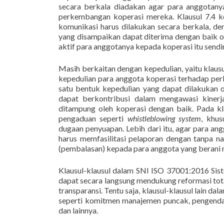
secara berkala diadakan agar para anggotany
perkembangan koperasi mereka. Klausul 7.4 ko
komunikasi harus dilakukan secara berkala, d
yang disampaikan dapat diterima dengan baik o
aktif para anggotanya kepada koperasi itu sendir
Masih berkaitan dengan kepedulian, yaitu klaus
kepedulian para anggota koperasi terhadap perk
satu bentuk kepedulian yang dapat dilakukan 
dapat berkontribusi dalam mengawasi kinerja
ditampung oleh koperasi dengan baik. Pada kl
pengaduan seperti
whistleblowing system
, khus
dugaan penyuapan. Lebih dari itu, agar para a
harus memfasilitasi pelaporan dengan tanpa na
(pembalasan) kepada para anggota yang berani
Klausul-klausul dalam SNI ISO 37001:2016 Sis
dapat secara langsung mendukung reformasi total 
transparansi. Tentu saja, klausul-klausul lain 
seperti komitmen manajemen puncak, pengendal
dan lainnya.