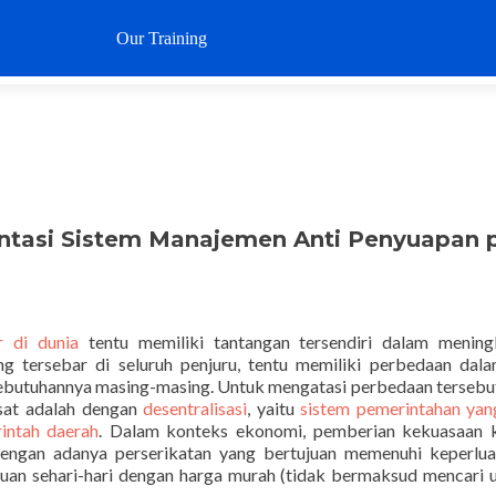
Loncat
ke
Our Training
Why SustaIN
Clients
Articl
konten
mentasi Sistem Manajemen Anti Penyuapan 
r di dunia
tentu memiliki tantangan tersendiri dalam mening
 tersebar di seluruh penjuru, tentu memiliki perbedaan dala
kebutuhannya masing-masing. Untuk mengatasi perbedaan tersebut
usat adalah dengan
desentralisasi
, yaitu
sistem pemerintahan yan
intah daerah
. Dalam konteks ekonomi, pemberian kekuasaan 
dengan adanya perserikatan yang bertujuan memenuhi keperlu
uan sehari-hari dengan harga murah (tidak bermaksud mencari 