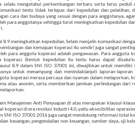
a selalu mengetahui perkembangan terbaru serta terus peduli
munikasi tentu tidak terlepas dari kepedulian dan pelatihan, 
engan cara dan budaya yang sesuai dengan para anggotanya, aga
leh para anggotanya sehingga turut meningkatkan kepedulian da
i.
ul 8.9 meningkatkan kepedulian. Selain menjalin komunikasi denga
embangan dan kemajuan koperasi itu sendiri juga sangat penting
oleh para anggota koperasi adalah pengawasan. Para anggota k
 koperasi. Bentuk kepedulian itu tentu harus dapat disalur
ausul 8.9 dalam SNI ISO 37001 ini, diwajibkan untuk memiliki 
usnya untuk menampung dan menindaklanjuti laporan-laporan 
nggota koperasi merasa percaya dan nyaman dalam melaporkan, k
ma atau anonim, serta memberikan jaminan perlindungan dari re
 melaporkan.
tem Manajemen Anti Penyuapan di atas merupakan klausul-klaus
koperasi di era revolusi industri 4.0, yaitu aksesibilitas operasio
dalam SNI ISO 37001:2016 juga sangat mendukung reformasi total ko
ian keuangan, pengendalian non keuangan, sumber daya, uji kel