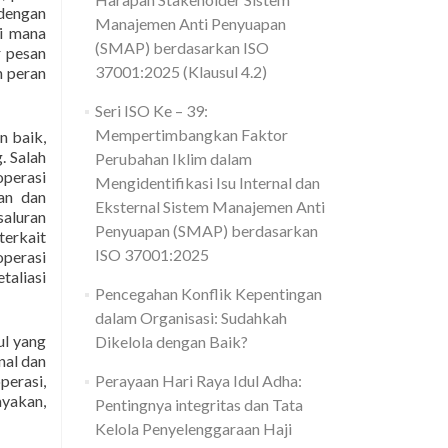
 dengan
Manajemen Anti Penyuapan
di mana
(SMAP) berdasarkan ISO
r pesan
37001:2025 (Klausul 4.2)
n peran
Seri ISO Ke – 39:
Mempertimbangkan Faktor
n baik,
. Salah
Perubahan Iklim dalam
operasi
Mengidentifikasi Isu Internal dan
kan dan
Eksternal Sistem Manajemen Anti
saluran
Penyuapan (SMAP) berdasarkan
terkait
ISO 37001:2025
operasi
taliasi
Pencegahan Konflik Kepentingan
dalam Organisasi: Sudahkah
ul yang
Dikelola dengan Baik?
nal dan
perasi,
Perayaan Hari Raya Idul Adha:
ayakan,
Pentingnya integritas dan Tata
Kelola Penyelenggaraan Haji