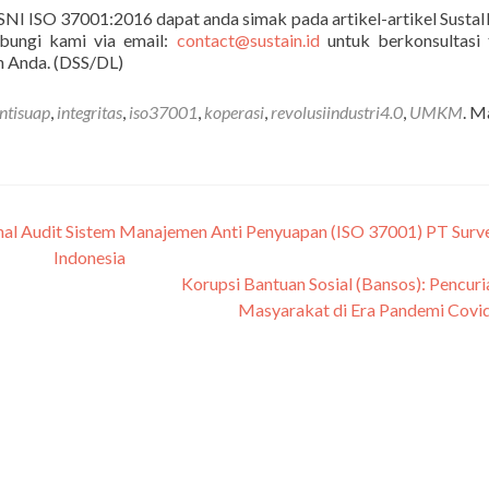
SNI ISO 37001:2016 dapat anda simak pada artikel-artikel Susta
bungi kami via email:
contact@sustain.id
untuk berkonsultasi 
n Anda. (DSS/DL)
ntisuap
,
integritas
,
iso37001
,
koperasi
,
revolusiindustri4.0
,
UMKM
. M
rnal Audit Sistem Manajemen Anti Penyuapan (ISO 37001) PT Surv
Indonesia
Korupsi Bantuan Sosial (Bansos): Pencur
Masyarakat di Era Pandemi Covi