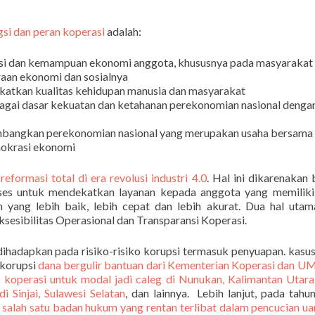
gsi dan peran koperasi
adalah:
 dan kemampuan ekonomi anggota, khususnya pada masyarakat
aan ekonomi dan sosialnya
gkatkan kualitas kehidupan manusia dan masyarakat
ai dasar kekuatan dan ketahanan perekonomian nasional denga
bangkan perekonomian nasional yang merupakan usaha bersama
mokrasi ekonomi
n
reformasi total di era revolusi industri 4.0
. Hal ini dikarenakan
ses untuk mendekatkan layanan kepada anggota yang memiliki 
 yang lebih baik, lebih cepat dan lebih akurat. Dua hal uta
ksesibilitas Operasional dan Transparansi Koperasi.
dihadapkan pada risiko-risiko korupsi termasuk penyuapan. kasu
 korupsi
dana bergulir bantuan dari Kementerian Koperasi dan 
 koperasi untuk modal jadi caleg di Nunukan, Kalimantan Utara
i Sinjai, Sulawesi Selatan
, dan lainnya. Lebih lanjut, pada tahu
lah satu badan hukum yang rentan terlibat dalam pencucian ua