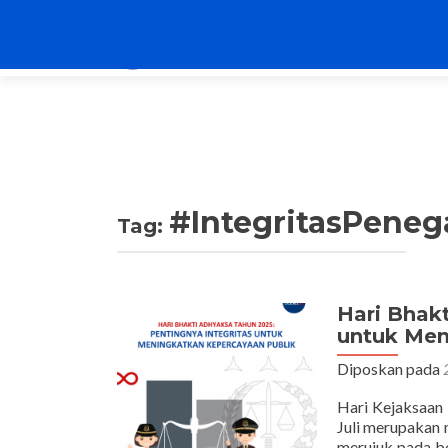
#IntegritasPen
Tag:
Hari Bhak
untuk Men
Diposkan pada
Hari Kejaksaan 
Juli merupakan 
merujuk pada be