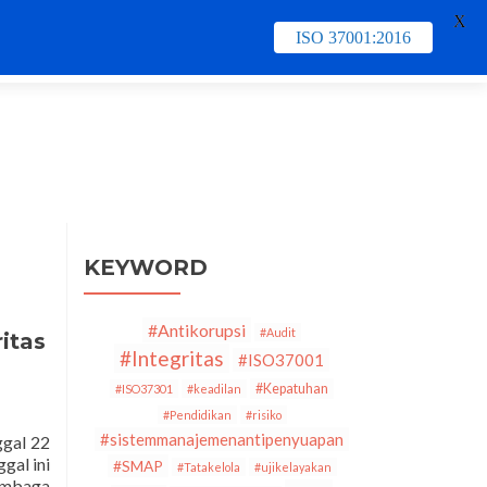
X
ISO 37001:2016
e
Contact Us
PECB
Training & Schedule
KEYWORD
#Antikorupsi
#Audit
itas
#Integritas
#ISO37001
#Kepatuhan
#ISO37301
#keadilan
#Pendidikan
#risiko
#sistemmanajemenantipenyuapan
ggal 22
gal ini
#SMAP
#Tatakelola
#ujikelayakan
lembaga