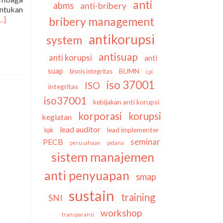
anti
abms
anti-bribery
ntukan
elengkapnya
…]
bribery management
entangHari
antikorupsi
system
hakti
dhyaksa
antisuap
anti korupsi
anti
ahun
025:
suap
BUMN
bisnis integritas
cpi
entingnya
iso 37001
ISO
integritas
ntegritas
ntuk
iso37001
kebijakan anti korupsi
eningkatkan
korporasi
korupsi
kegiatan
epercayaan
ublik
lead auditor
lead implementer
kpk
seminar
PECB
perusahaan
pidana
sistem manajemen
anti penyuapan
smap
sustain
training
SNI
workshop
transparansi