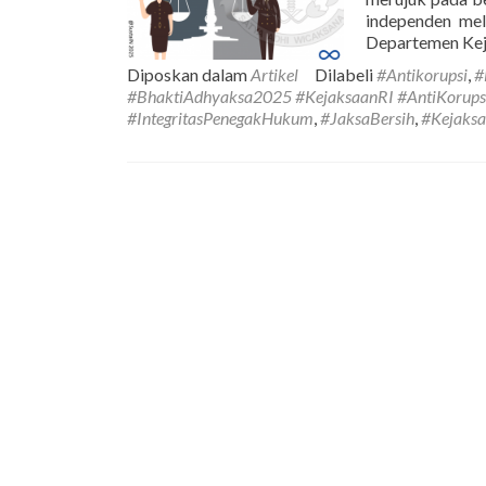
independen me
Departemen Kej
Diposkan dalam
Artikel
Dilabeli
#Antikorupsi
,
#
#BhaktiAdhyaksa2025 #KejaksaanRI #AntiKorupsi 
#IntegritasPenegakHukum
,
#JaksaBersih
,
#Kejaks