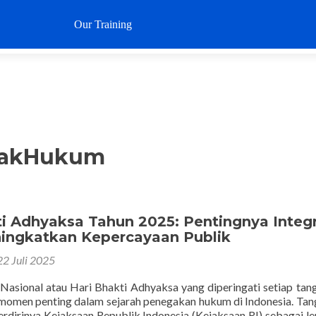
Loncat
ke
Our Training
Why SustaIN
Clients
Articl
konten
egakHukum
ti Adhyaksa Tahun 2025: Pentingnya Integr
ingkatkan Kepercayaan Publik
22 Juli 2025
Nasional atau Hari Bhakti Adhyaksa yang diperingati setiap tan
momen penting dalam sejarah penegakan hukum di Indonesia. Tang
rdirinya Kejaksaan Republik Indonesia (Kejaksaan RI) sebagai 