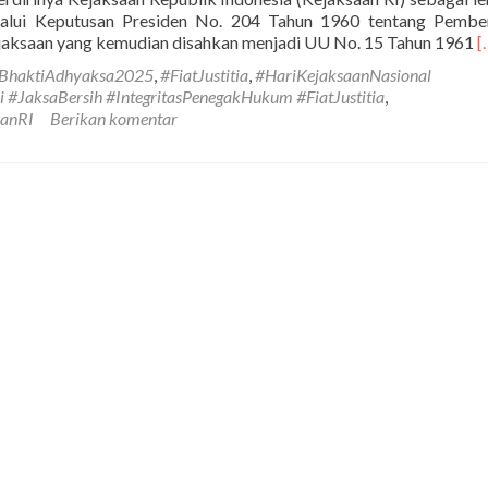
lalui Keputusan Presiden No. 204 Tahun 1960 tentang Pembe
S
aksaan yang kemudian disahkan menjadi UU No. 15 Tahun 1961
[
t
BhaktiAdhyaksa2025
,
#FiatJustitia
,
#HariKejaksaanNasional
B
#JaksaBersih #IntegritasPenegakHukum #FiatJustitia
,
A
aanRI
Berikan komentar
T
2
P
I
u
M
K
P