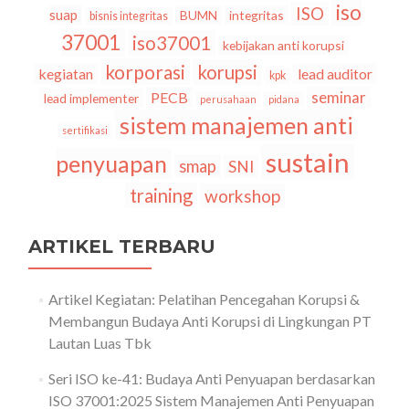
iso
ISO
suap
BUMN
integritas
bisnis integritas
37001
iso37001
kebijakan anti korupsi
korporasi
korupsi
kegiatan
lead auditor
kpk
seminar
PECB
lead implementer
perusahaan
pidana
sistem manajemen anti
sertifikasi
sustain
penyuapan
smap
SNI
training
workshop
ARTIKEL TERBARU
Artikel Kegiatan: Pelatihan Pencegahan Korupsi &
Membangun Budaya Anti Korupsi di Lingkungan PT
Lautan Luas Tbk
Seri ISO ke-41: Budaya Anti Penyuapan berdasarkan
ISO 37001:2025 Sistem Manajemen Anti Penyuapan