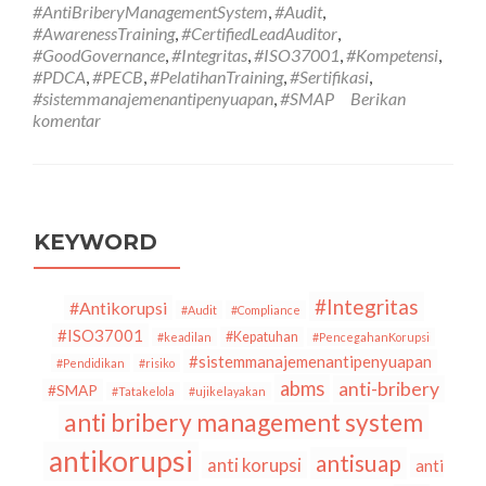
#AntiBriberyManagementSystem
,
#Audit
,
Data
#AwarenessTraining
,
#CertifiedLeadAuditor
,
dan
#GoodGovernance
,
#Integritas
,
#ISO37001
,
#Kompetensi
,
Internet
#PDCA
,
#PECB
,
#PelatihanTraining
,
#Sertifikasi
,
of
#sistemmanajemenantipenyuapan
,
#SMAP
Berikan
Things
komentar
(IOT)
dalam
Pengelolaan
Data,
Mengapa
Masih
KEYWORD
Ada
Penyalahgunaan
Data?
#Integritas
#Antikorupsi
#Audit
#Compliance
#ISO37001
#Kepatuhan
#keadilan
#PencegahanKorupsi
#sistemmanajemenantipenyuapan
#Pendidikan
#risiko
abms
anti-bribery
#SMAP
#Tatakelola
#ujikelayakan
anti bribery management system
antikorupsi
antisuap
anti korupsi
anti