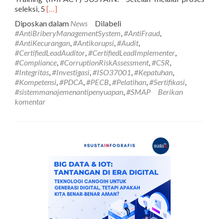
Selengkapnya
seleksi, 5
[…]
tentangHighlight
Diposkan dalam
News
Dilabeli
Kegiatan:
#AntiBriberyManagementSystem
,
#AntiFraud
,
Program
#AntiKecurangan
,
#Antikorupsi
,
#Audit
,
Corporate
#CertifiedLeadAuditor
,
#CertifiedLeadImplementer
,
Social
#Compliance
,
#CorruptionRiskAssessment
,
#CSR
,
Responsibility
#Integritas
,
#Investigasi
,
#ISO37001
,
#Kepatuhan
,
(CSR)
#Kompetensi
,
#PDCA
,
#PECB
,
#Pelatihan
,
#Sertifikasi
,
Integrity
#sistemmanajemenantipenyuapan
,
#SMAP
Berikan
Mentorship
komentar
Program
Anti-
Corruption
Training
(IMPACT)-
SUSTAIN
Tahun
2025