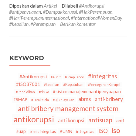
tentangHari
Diposkan dalam
Artikel
Dilabeli
#Antikorupsi
,
Perempuan
#antipenyuapan
,
#Dampakkorupsi
,
#HakPerempuan
,
Internasional:
#HariPerempuanInternasional
,
#InternationalWomenDay
,
Dampak
#keadilan
,
#Perempuan
Berikan komentar
Korupsi
Pada
Perempuan,
Akankah
Terus
Terjadi?
KEYWORD
#Integritas
#Antikorupsi
#Audit
#Compliance
#ISO37001
#Kepatuhan
#keadilan
#PencegahanKorupsi
#sistemmanajemenantipenyuapan
#Pendidikan
#risiko
abms
anti-bribery
#SMAP
#Tatakelola
#ujikelayakan
anti bribery management system
antikorupsi
antisuap
anti korupsi
anti
iso
ISO
suap
BUMN
integritas
bisnis integritas