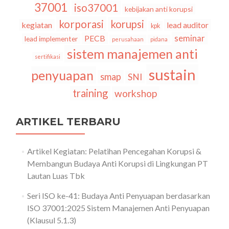
37001
iso37001
kebijakan anti korupsi
korporasi
korupsi
kegiatan
lead auditor
kpk
seminar
PECB
lead implementer
perusahaan
pidana
sistem manajemen anti
sertifikasi
sustain
penyuapan
smap
SNI
training
workshop
ARTIKEL TERBARU
Artikel Kegiatan: Pelatihan Pencegahan Korupsi &
Membangun Budaya Anti Korupsi di Lingkungan PT
Lautan Luas Tbk
Seri ISO ke-41: Budaya Anti Penyuapan berdasarkan
ISO 37001:2025 Sistem Manajemen Anti Penyuapan
(Klausul 5.1.3)