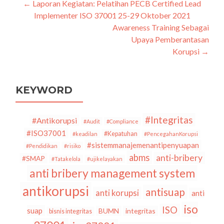
←
Laporan Kegiatan: Pelatihan PECB Certified Lead
Navigasi
Implementer ISO 37001 25-29 Oktober 2021
pos
Awareness Training Sebagai
Upaya Pemberantasan
Korupsi
→
KEYWORD
#Integritas
#Antikorupsi
#Audit
#Compliance
#ISO37001
#Kepatuhan
#keadilan
#PencegahanKorupsi
#sistemmanajemenantipenyuapan
#Pendidikan
#risiko
abms
anti-bribery
#SMAP
#Tatakelola
#ujikelayakan
anti bribery management system
antikorupsi
antisuap
anti korupsi
anti
iso
ISO
suap
BUMN
integritas
bisnis integritas