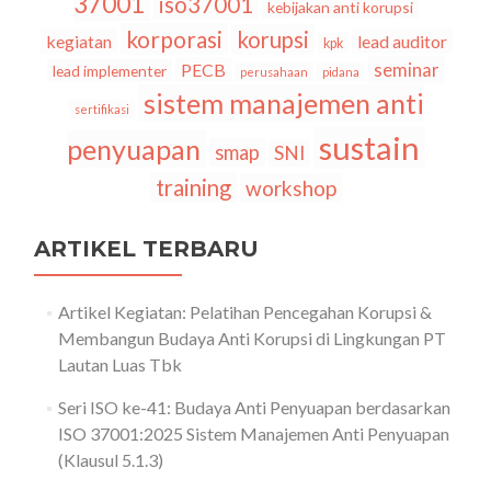
37001
iso37001
kebijakan anti korupsi
korporasi
korupsi
kegiatan
lead auditor
kpk
seminar
PECB
lead implementer
perusahaan
pidana
sistem manajemen anti
sertifikasi
sustain
penyuapan
smap
SNI
training
workshop
ARTIKEL TERBARU
Artikel Kegiatan: Pelatihan Pencegahan Korupsi &
Membangun Budaya Anti Korupsi di Lingkungan PT
Lautan Luas Tbk
Seri ISO ke-41: Budaya Anti Penyuapan berdasarkan
ISO 37001:2025 Sistem Manajemen Anti Penyuapan
(Klausul 5.1.3)