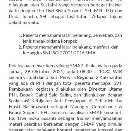
dilakukan oleh SustaIN yang berperan sebagai trainer
yaitu dengan Ibu Dwi Siska Susanti, SH, MH, JSD dan
Linda Julaeha, SH sebagai fasilitator. Adapun tujuan
pelatihan yaitu:
Peserta memahami latar belakang, penyebab, dan
jenis tindak pidana korupsi;
Peserta memahami latar belakang, manfaat, dan
kerangka SNI ISO 37001:2016 SMA.
Pelaksanaan
induction training
SMAP dilaksanakan pada
Jumat, 29 Oktober 2021, pukul 08.30 – 10.30 WIB
secara virtual dan diikuti Perwira Regional 3 Kalimantan
yang ada di PHI dengan total peserta mencapai 394.
Pembukaan kegiatan dilakukan oleh Direktur Utama
PHI, Bapak Cahid Said Salim, dan dilanjutkan dengan
Sosialisasi Kebijakan Anti Penyuapan di PHI oleh Ibu
Hasti Rachmawati sebagai Manager Compliance &
Board Support PHI. Setelah sosialisasi SMAP tersebut,
Ibu Dwi Siska Susanti sebagai
trainer
menyampaikan
materi pelatihan berkaitan dengan SMAP yang dimulai
dengan latar belakang korupsi, pengertian korupsi dan