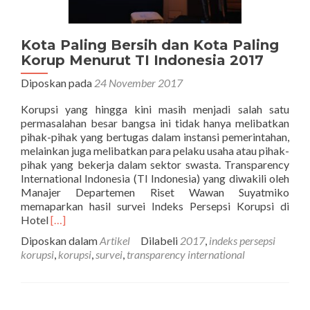
Kota Paling Bersih dan Kota Paling
Korup Menurut TI Indonesia 2017
Diposkan pada
24 November 2017
Korupsi yang hingga kini masih menjadi salah satu
permasalahan besar bangsa ini tidak hanya melibatkan
pihak-pihak yang bertugas dalam instansi pemerintahan,
melainkan juga melibatkan para pelaku usaha atau pihak-
pihak yang bekerja dalam sektor swasta. Transparency
International Indonesia (TI Indonesia) yang diwakili oleh
Manajer Departemen Riset Wawan Suyatmiko
memaparkan hasil survei Indeks Persepsi Korupsi di
Selengkapnya
Hotel
[…]
tentangKota
Diposkan dalam
Artikel
Dilabeli
2017
,
indeks persepsi
Paling
korupsi
,
korupsi
,
survei
,
transparency international
Bersih
dan
Kota
Paling