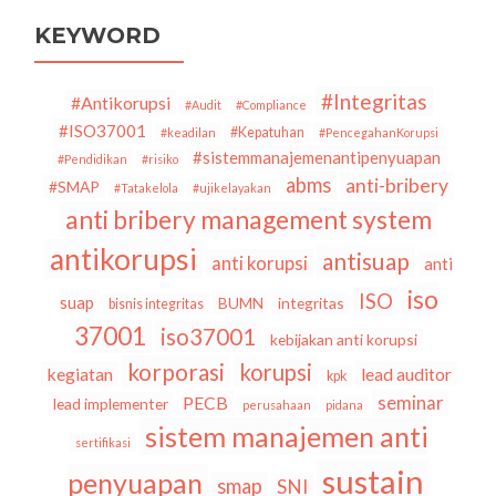
Korup
Menurut
KEYWORD
TI
Indonesia
2017
#Integritas
#Antikorupsi
#Audit
#Compliance
#ISO37001
#Kepatuhan
#keadilan
#PencegahanKorupsi
#sistemmanajemenantipenyuapan
#Pendidikan
#risiko
abms
anti-bribery
#SMAP
#Tatakelola
#ujikelayakan
anti bribery management system
antikorupsi
antisuap
anti korupsi
anti
iso
ISO
suap
BUMN
integritas
bisnis integritas
37001
iso37001
kebijakan anti korupsi
korporasi
korupsi
kegiatan
lead auditor
kpk
seminar
PECB
lead implementer
perusahaan
pidana
sistem manajemen anti
sertifikasi
sustain
penyuapan
smap
SNI