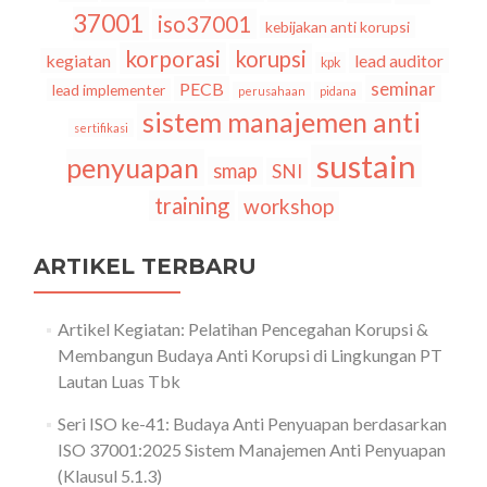
37001
iso37001
kebijakan anti korupsi
korporasi
korupsi
kegiatan
lead auditor
kpk
seminar
PECB
lead implementer
perusahaan
pidana
sistem manajemen anti
sertifikasi
sustain
penyuapan
smap
SNI
training
workshop
ARTIKEL TERBARU
Artikel Kegiatan: Pelatihan Pencegahan Korupsi &
Membangun Budaya Anti Korupsi di Lingkungan PT
Lautan Luas Tbk
Seri ISO ke-41: Budaya Anti Penyuapan berdasarkan
ISO 37001:2025 Sistem Manajemen Anti Penyuapan
(Klausul 5.1.3)