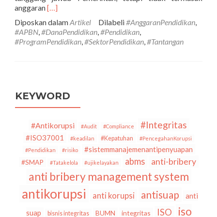
Selengkapnya
anggaran
[…]
tentangAlokasi
Diposkan dalam
Artikel
Dilabeli
#AnggaranPendidikan
,
APBN
#APBN
,
#DanaPendidikan
,
#Pendidikan
,
untuk
#ProgramPendidikan
,
#SektorPendidikan
,
#Tantangan
Pendidikan
Paling
Besar,
Namun
Kualitas
Pendidikan
KEYWORD
Belum
Ada
Perubahan
#Integritas
#Antikorupsi
#Audit
#Compliance
Besar.
#ISO37001
#Kepatuhan
#keadilan
#PencegahanKorupsi
Apa
#sistemmanajemenantipenyuapan
#Pendidikan
#risiko
yang
abms
anti-bribery
terjadi?
#SMAP
#Tatakelola
#ujikelayakan
anti bribery management system
antikorupsi
antisuap
anti korupsi
anti
iso
ISO
suap
BUMN
integritas
bisnis integritas