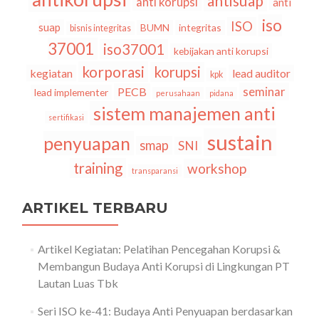
antisuap
anti korupsi
anti
iso
ISO
suap
BUMN
integritas
bisnis integritas
37001
iso37001
kebijakan anti korupsi
korporasi
korupsi
kegiatan
lead auditor
kpk
seminar
PECB
lead implementer
perusahaan
pidana
sistem manajemen anti
sertifikasi
sustain
penyuapan
smap
SNI
training
workshop
transparansi
ARTIKEL TERBARU
Artikel Kegiatan: Pelatihan Pencegahan Korupsi &
Membangun Budaya Anti Korupsi di Lingkungan PT
Lautan Luas Tbk
Seri ISO ke-41: Budaya Anti Penyuapan berdasarkan