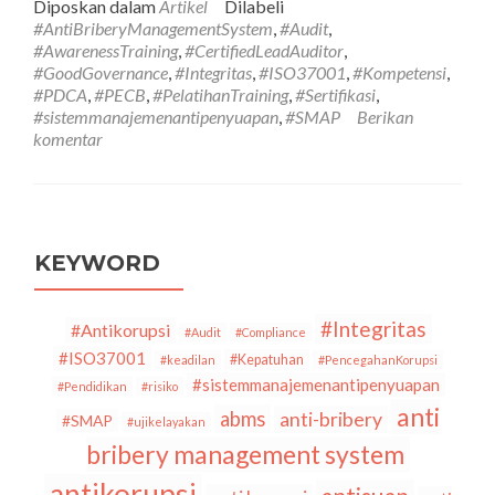
Diposkan dalam
Artikel
Dilabeli
Big
#AntiBriberyManagementSystem
,
#Audit
,
Data
#AwarenessTraining
,
#CertifiedLeadAuditor
,
dan
#GoodGovernance
,
#Integritas
,
#ISO37001
,
#Kompetensi
,
Internet
#PDCA
,
#PECB
,
#PelatihanTraining
,
#Sertifikasi
,
of
#sistemmanajemenantipenyuapan
,
#SMAP
Berikan
Things
komentar
(IOT)
dalam
Pengelolaan
Data,
Mengapa
Masih
KEYWORD
Ada
Penyalahgunaan
Data?
#Integritas
#Antikorupsi
#Audit
#Compliance
#ISO37001
#Kepatuhan
#keadilan
#PencegahanKorupsi
#sistemmanajemenantipenyuapan
#Pendidikan
#risiko
anti
abms
anti-bribery
#SMAP
#ujikelayakan
bribery management system
antikorupsi