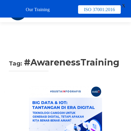
X
Our Training
ISO 37001:2016
TUKAR 
#AwarenessTraining
Tag: