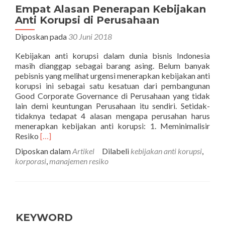
Empat Alasan Penerapan Kebijakan
Anti Korupsi di Perusahaan
Diposkan pada
30 Juni 2018
Kebijakan anti korupsi dalam dunia bisnis Indonesia
masih dianggap sebagai barang asing. Belum banyak
pebisnis yang melihat urgensi menerapkan kebijakan anti
korupsi ini sebagai satu kesatuan dari pembangunan
Good Corporate Governance di Perusahaan yang tidak
lain demi keuntungan Perusahaan itu sendiri. Setidak-
tidaknya tedapat 4 alasan mengapa perusahan harus
menerapkan kebijakan anti korupsi: 1. Meminimalisir
Selengkapnya
Resiko
[…]
tentangEmpat
Diposkan dalam
Artikel
Dilabeli
kebijakan anti korupsi
,
Alasan
korporasi
,
manajemen resiko
Penerapan
Kebijakan
Anti
Korupsi
di
Perusahaan
KEYWORD