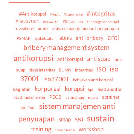
#Integritas
#Antikorupsi
#Audit
#Compliance
#ISO37001
#Kepatuhan
#ISO37301
#PencegahanKorupsi
#sistemmanajemenantipenyuapan
#Pendidikan
#risiko
anti
abms
anti-bribery
#SMAP
#ujikelayakan
bribery management system
antikorupsi
antisuap
anti korupsi
anti
iso
ISO
suap
BUMN
integritas
bisnis integritas
37001
iso37001
kebijakan anti korupsi
korporasi
korupsi
kegiatan
lead auditor
kpk
seminar
PECB
lead implementer
perusahaan
pidana
sistem manajemen anti
sertifikasi
sustain
penyuapan
smap
SNI
training
workshop
transparansi