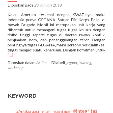
Diposkan pada
29 Januari 2018
Kalau Amerika terkenal dengan SWAT-nya, maka
Indonesia punya GEGANA. Satuan Elit Korps Polisi di
bawah Brigade Mobil ini merupakan unit kerja yang
dibentuk untuk menangani tugas-tugas khusus dengan
risiko tinggi seperti tugas di daerah rawan konflik,
penjinakan bom, dan penanggulangan teror. Dengan
pentingnya tugas GEGANA, maka personil berkualifikasi
Sel
tinggi menjadi suatu keharusan. Dengan komitmen untuk
ten
[…]
GE
Diposkan dalam
Artikel
Dilabeli
gegana
,
training
,
den
workshop
Sus
KEYWORD
#Integritas
#Antikorupsi
#Audit
#Compliance