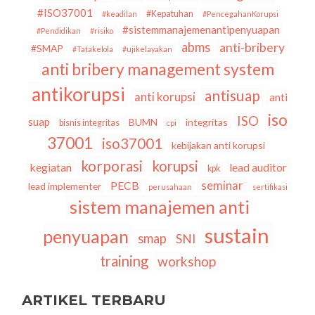
#ISO37001
#Kepatuhan
#keadilan
#PencegahanKorupsi
#sistemmanajemenantipenyuapan
#Pendidikan
#risiko
abms
anti-bribery
#SMAP
#Tatakelola
#ujikelayakan
anti bribery management system
antikorupsi
antisuap
anti korupsi
anti
iso
ISO
suap
BUMN
integritas
bisnis integritas
cpi
37001
iso37001
kebijakan anti korupsi
korporasi
korupsi
kegiatan
lead auditor
kpk
seminar
PECB
lead implementer
perusahaan
sertifikasi
sistem manajemen anti
sustain
penyuapan
smap
SNI
training
workshop
ARTIKEL TERBARU