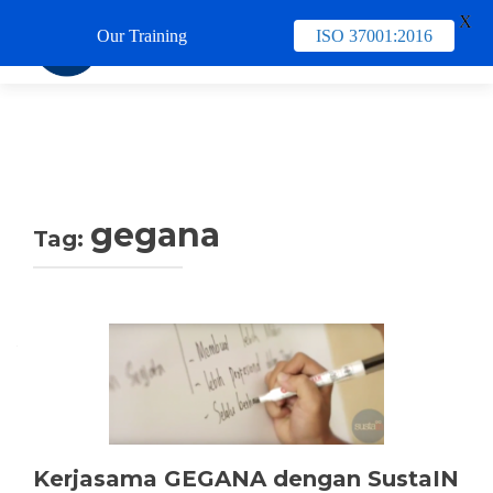
X
Our Training
ISO 37001:2016
TUKAR 
gegana
Tag:
Kerjasama GEGANA dengan SustaIN