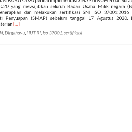
/MBU/01/2020 perihal Implementasi SMAP di BUMN dan Surat 
020 yang mewajibkan seluruh Badan Usaha Milik negara 
nerapkan dan melakukan sertifikasi SNI ISO 37001:2016 
ti Penyuapan (SMAP) sebelum tanggal 17 Agustus 2020.
Selengkapnya
nterian
[…]
tentangSeri
N
,
Dirgahayu
,
HUT RI
,
iso 37001
,
sertifikasi
ISO
37001
ke-
18:
Kilas
Balik
Setahun
Kewajiban
BUMN
Menerapkan
SNI
ISO:37001
Sistem
Manajemen
Anti
Penyuapan
(SMAP)