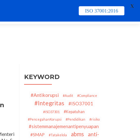
X
ISO 37001:2016
e
Contact Us
PECB
Training & Schedule
KEYWORD
#Antikorupsi
#Audit
#Compliance
#Integritas
#ISO37001
en
#Kepatuhan
#ISO37301
#PencegahanKorupsi
#Pendidikan
#risiko
#sistemmanajemenantipenyuapan
abms
enteri
anti-
#SMAP
#Tatakelola