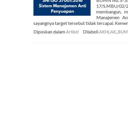
BUMN No. S-35
17/S.MBU/02/2
membangun, me
Manajemen An
sayangnya target tersebut tidak tercapai. Keme
Diposkan dalam
Artikel
Dilabeli
AKHLAK
,
BUM