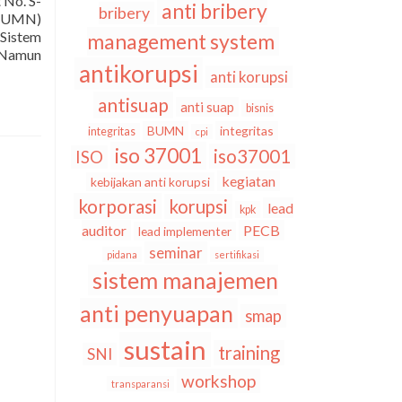
No. S-
anti bribery
bribery
(BUMN)
Sistem
management system
 Namun
antikorupsi
anti korupsi
antisuap
anti suap
bisnis
BUMN
integritas
integritas
cpi
iso 37001
iso37001
ISO
kegiatan
kebijakan anti korupsi
korporasi
korupsi
lead
kpk
auditor
PECB
lead implementer
seminar
pidana
sertifikasi
sistem manajemen
anti penyuapan
smap
sustain
training
SNI
workshop
transparansi