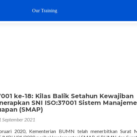
Loncat
ke
Our Training
Why SustaIN
Clients
Articl
konten
7001 ke-18: Kilas Balik Setahun Kewajiban
erapkan SNI ISO:37001 Sistem Manajem
uapan (SMAP)
1 September 2021
bruari 2020, Kementerian BUMN telah menerbitkan Surat M