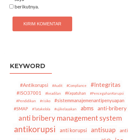
berikutnya.
KEYWORD
#Integritas
#Antikorupsi
#Audit
#Compliance
#ISO37001
#Kepatuhan
#keadilan
#PencegahanKorupsi
#sistemmanajemenantipenyuapan
#Pendidikan
#risiko
abms
anti-bribery
#SMAP
#Tatakelola
#ujikelayakan
anti bribery management system
antikorupsi
antisuap
anti korupsi
anti