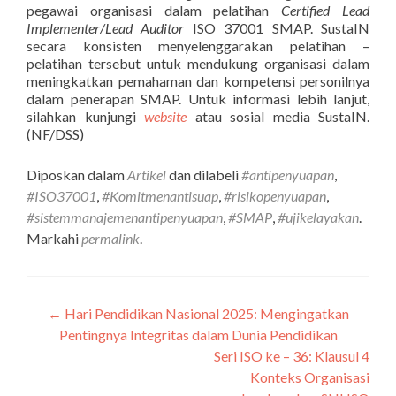
pegawai organisasi dalam pelatihan
Certified Lead
Implementer/Lead Auditor
ISO 37001 SMAP. SustaIN
secara konsisten menyelenggarakan pelatihan –
pelatihan tersebut untuk mendukung organisasi dalam
meningkatkan pemahaman dan kompetensi personilnya
dalam penerapan SMAP. Untuk informasi lebih lanjut,
silahkan kunjungi
website
atau sosial media SustaIN.
(NF/DSS)
Diposkan dalam
Artikel
dan dilabeli
#antipenyuapan
,
#ISO37001
,
#Komitmenantisuap
,
#risikopenyuapan
,
#sistemmanajemenantipenyuapan
,
#SMAP
,
#ujikelayakan
.
Markahi
permalink
.
←
Hari Pendidikan Nasional 2025: Mengingatkan
Navigasi
Pentingnya Integritas dalam Dunia Pendidikan
pos
Seri ISO ke – 36: Klausul 4
Konteks Organisasi