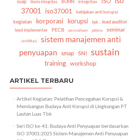
iso
ISO
suap
BUMN
integritas
bisnis integritas
37001
iso37001
kebijakan anti korupsi
korporasi
korupsi
kegiatan
lead auditor
kpk
seminar
PECB
lead implementer
perusahaan
pidana
sistem manajemen anti
sertifikasi
sustain
penyuapan
smap
SNI
training
workshop
ARTIKEL TERBARU
Artikel Kegiatan: Pelatihan Pencegahan Korupsi &
Membangun Budaya Anti Korupsi di Lingkungan PT
Lautan Luas Tbk
Seri ISO ke-41: Budaya Anti Penyuapan berdasarkan
ISO 37001:2025 Sistem Manajemen Anti Penyuapan