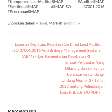
#KompetensiLeadAuditorSMAP #AuditorSMAP
#SertifikasiSMAP #SMAPISO 37001:2016
#PenerapanSMAP
Diposkan dalam
Artikel
. Markahi
permalink
.
←
Laporan Kegiatan: Pelatihan Certified Lead Auditor
Navigasi
ISO 37001:2016 Anti Bribery Management System
pos
(ABMS) Itjen Kementerian Kesehatan RI
Empat Perbuatan Yang
Dilarang dan Sanksinya
berdasarkan Undang-
Undang Nomor 27 Tahun
2022 tentang Pelindungan
Data Pribadi (UU PDP)
→
KEYWORD