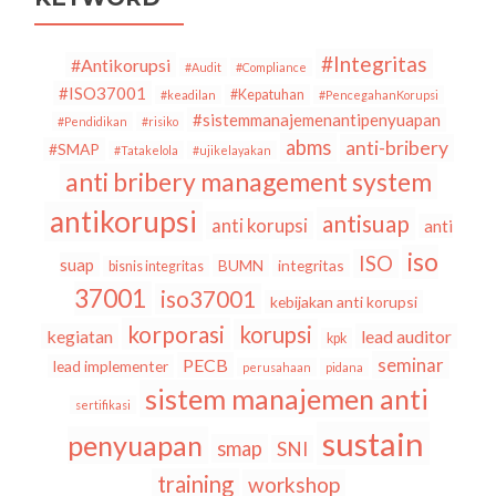
#Integritas
#Antikorupsi
#Audit
#Compliance
#ISO37001
#Kepatuhan
#keadilan
#PencegahanKorupsi
#sistemmanajemenantipenyuapan
#Pendidikan
#risiko
abms
anti-bribery
#SMAP
#Tatakelola
#ujikelayakan
anti bribery management system
antikorupsi
antisuap
anti korupsi
anti
iso
ISO
suap
BUMN
integritas
bisnis integritas
37001
iso37001
kebijakan anti korupsi
korporasi
korupsi
kegiatan
lead auditor
kpk
seminar
PECB
lead implementer
perusahaan
pidana
sistem manajemen anti
sertifikasi
sustain
penyuapan
smap
SNI
training
workshop