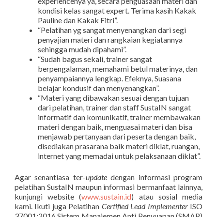
experiencenya ya, secara penguasaan materi dan
kondisi kelas sangat expert. Terima kasih Kakak
Pauline dan Kakak Fitri”.
“Pelatihan yg sangat menyenangkan dari segi
penyajian materi dan rangkaian kegiatannya
sehingga mudah dipahami”.
“Sudah bagus sekali, trainer sangat
berpengalaman, memahami betul materinya, dan
penyampaiannya lengkap. Efeknya, Suasana
belajar kondusif dan menyenangkan”.
“Materi yang dibawakan sesuai dengan tujuan
dari pelatihan, trainer dan staff SustaIN sangat
informatif dan komunikatif, trainer membawakan
materi dengan baik, menguasai materi dan bisa
menjawab pertanyaan dari peserta dengan baik,
disediakan prasarana baik materi diklat, ruangan,
internet yang memadai untuk pelaksanaan diklat”.
Agar senantiasa ter-
update
dengan informasi program
pelatihan SustaIN maupun informasi bermanfaat lainnya,
kunjungi website (
www.sustain.id
) atau sosial media
kami. Ikuti juga Pelatihan
Certified Lead Implementer
ISO
37001:2016
Sistem Manajemen Anti Penyuapan (SMAP)