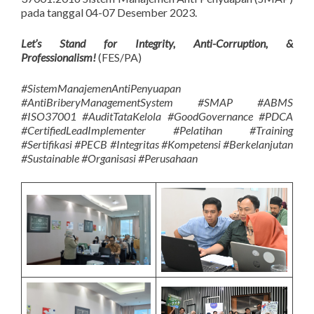
pada tanggal 04-07 Desember 2023.
Let’s Stand for Integrity, Anti-Corruption, &
Professionalism!
(FES/PA)
#SistemManajemenAntiPenyuapan
#AntiBriberyManagementSystem #SMAP #ABMS
#ISO37001 #AuditTataKelola #GoodGovernance #PDCA
#CertifiedLeadImplementer #Pelatihan #Training
#Sertifikasi #PECB #Integritas #Kompetensi #Berkelanjutan
#Sustainable #Organisasi #Perusahaan