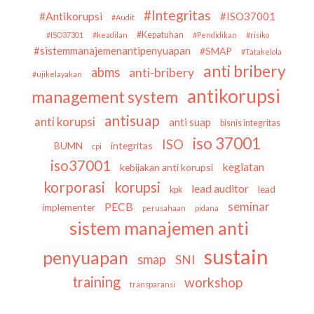
#Integritas
#Antikorupsi
#ISO37001
#Audit
#Kepatuhan
#ISO37301
#keadilan
#Pendidikan
#risiko
#sistemmanajemenantipenyuapan
#SMAP
#Tatakelola
anti bribery
abms
anti-bribery
#ujikelayakan
antikorupsi
management system
antisuap
anti korupsi
anti suap
bisnis integritas
iso 37001
ISO
BUMN
integritas
cpi
iso37001
kegiatan
kebijakan anti korupsi
korporasi
korupsi
lead auditor
lead
kpk
seminar
PECB
implementer
perusahaan
pidana
sistem manajemen anti
sustain
penyuapan
smap
SNI
training
workshop
transparansi