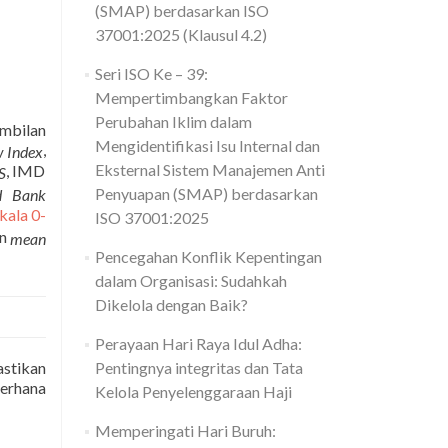
(SMAP) berdasarkan ISO
37001:2025 (Klausul 4.2)
Seri ISO Ke – 39:
Mempertimbangkan Faktor
Perubahan Iklim dalam
embilan
Mengidentifikasi Isu Internal dan
,
w Index
Eksternal Sistem Manajemen Anti
, IMD
S
Penyuapan (SMAP) berdasarkan
d Bank
kala 0-
ISO 37001:2025
an
mean
Pencegahan Konflik Kepentingan
dalam Organisasi: Sudahkah
Dikelola dengan Baik?
Perayaan Hari Raya Idul Adha:
astikan
Pentingnya integritas dan Tata
derhana
Kelola Penyelenggaraan Haji
Memperingati Hari Buruh: