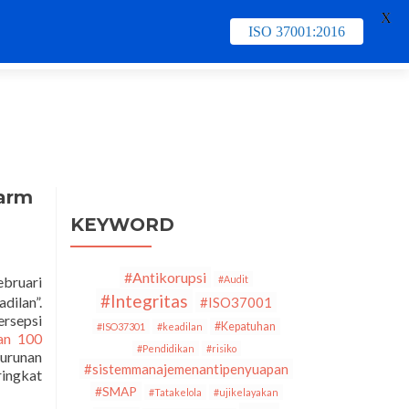
X
ISO 37001:2016
e
Contact Us
PECB
Training & Schedule
larm
KEYWORD
#Antikorupsi
ebruari
#Audit
#Integritas
dilan”.
#ISO37001
rsepsi
#Kepatuhan
#ISO37301
#keadilan
an 100
#Pendidikan
#risiko
nurunan
#sistemmanajemenantipenyuapan
ringkat
#SMAP
#Tatakelola
#ujikelayakan