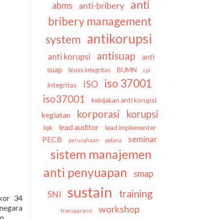
anti
abms
anti-bribery
bribery management
antikorupsi
system
antisuap
anti korupsi
anti
suap
BUMN
bisnis integritas
cpi
iso 37001
ISO
integritas
iso37001
kebijakan anti korupsi
korporasi
korupsi
kegiatan
lead auditor
lead implementer
kpk
seminar
PECB
perusahaan
pidana
sistem manajemen
anti penyuapan
smap
sustain
training
SNI
kor 34
negara
workshop
transparansi
m.