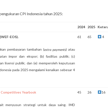
l pengukuran CPI Indonesia tahun 2025:
2024
2025
Keter
(WEF-EOS).
61
65
4
kan pembayaran tambahan (
) atau
extra payments
tan impor dan ekspor; (b) fasilitas publik; (c)
an lisensi publik; dan (e) memperoleh keputusan
ndonesia pada 2025 mengalami kenaikan sebesar 4
 Competitives Yearbook
45
26
16
ait menyusun strategi untuk daya saing. IMD