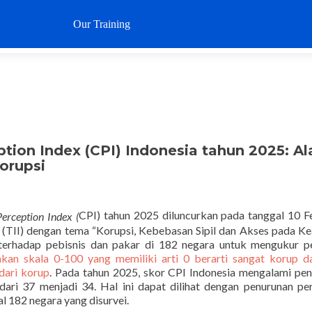
Loncat
ke
Our Training
Why SustaIN
Clients
Articl
konten
ption Index (CPI) Indonesia tahun 2025: A
orupsi
CPI) tahun 2025 diluncurkan pada tanggal 10 F
erception Index (
(TII) dengan tema “Korupsi, Kebebasan Sipil dan Akses pada Kea
terhadap pebisnis dan pakar di 182 negara untuk mengukur pe
an skala 0-100 yang memiliki arti 0 berarti sangat korup d
dari korup
. Pada tahun 2025, skor CPI Indonesia mengalami pe
dari 37 menjadi 34. Hal ini dapat dilihat dengan penurunan pe
al 182 negara yang disurvei.