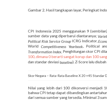
Gambar 2. Hasil tangkapan layar, Peringkat Ind
CPI Indonesia 2025 menggunakan 9 (sembilan
sumber data yang diperbarui diantaranya;
Varie
ICRG Indicator,
Political Risk Service Group
Econo
World
, Political a
Competitiveness Yearbook
Penghitungan skor CPI di
Transformation Index.
100, dimana 0 berarti sangat korup dan 100 sang
dan standar deviasi
). Z-Score lalu diuba
baseline
Skor Negara – Rata-Rata Baseline X 20 +45 Standar D
Nilai yang lebih dari 100 dikonversi menjadi 
bahwa CPI tetap dapat dibandingkan antartahun.
dari semua sumber yang tersedia. Minimal 3 sum