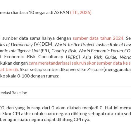
onesia diantara 10 negara di ASEAN
(TII, 2026)
) sumber data sama halnya dengan
sumber data tahun 2024
. S
(V-)DEM,
ties of Democracy
World Justice Project Justice Rule of La
mic Intelligence Unit (EIU) Country Risk,
World Economic Forum EO
nd Economic Risk Consultancy (
PERC)
Asia Risk Guide,
Worl
lakukan dengan
cara menstandarisasi seluruh skor sumber data ke s
at bersih.
Skor setiap sumber dikonversi ke Z-score (menggunak
h ke skala 0-100 dengan rumus:
eviasi Baseline
100, dan yang kurang dari 0 akan diubah menjadi 0. Hal ini mem
 Skor CPI akhir untuk suatu negara dihitung sebagai rata-rata se
ber agar suatu negara dapat dihitung CPI nya.