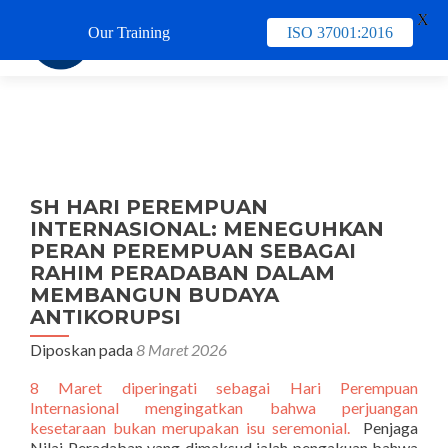
X
Our Training
ISO 37001:2016
TUKAR 
SH HARI PEREMPUAN
INTERNASIONAL: MENEGUHKAN
PERAN PEREMPUAN SEBAGAI
RAHIM PERADABAN DALAM
MEMBANGUN BUDAYA
ANTIKORUPSI
Diposkan pada
8 Maret 2026
8 Maret diperingati sebagai Hari Perempuan
Internasional mengingatkan bahwa perjuangan
kesetaraan bukan merupakan isu seremonial.
Penjaga
Nilai Peradaban yang dimaksud ialah pengakuan bahwa