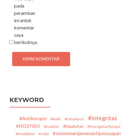
pada
peramban
ini untuk
komentar
saya
berikutnya.
KEYWORD
#Integritas
#Antikorupsi
#Audit
#Compliance
#ISO37001
#Kepatuhan
#keadilan
#PencegahanKorupsi
#sistemmanajemenantipenyuapan
#Pendidikan
#risiko