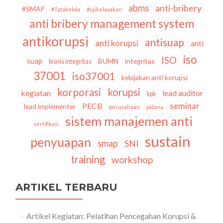
abms
anti-bribery
#SMAP
#Tatakelola
#ujikelayakan
anti bribery management system
antikorupsi
antisuap
anti korupsi
anti
iso
ISO
suap
BUMN
integritas
bisnis integritas
37001
iso37001
kebijakan anti korupsi
korporasi
korupsi
kegiatan
lead auditor
kpk
seminar
PECB
lead implementer
perusahaan
pidana
sistem manajemen anti
sertifikasi
sustain
penyuapan
smap
SNI
training
workshop
ARTIKEL TERBARU
Artikel Kegiatan: Pelatihan Pencegahan Korupsi &