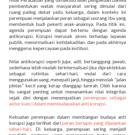
pembentukan watak masyarakat sering dimulai dari
ruang paling dekat yaitu keluarga, dalam konteks ini
perempuan menjalankan peran sebagai seorang Ibu yang
membentuk budi pekerti anak-anaknya.
Pada titik ini,
agenda perempuan dapat bertemu dengan agenda
antikorupsi. Korupsi merusak akses terhadap layanan
publik, menormalisasi ketidakadilan, dan pada akhirnya
menggerus kepercayaan pada institusi.
Nilai antikorupsi seperti jujur, adil, bertanggung jawab,
sederhana lebih mudah terinternalisasi jika dipraktekkan
sebagai rutinitas sehari-hari, mulai dari cara
menggunakan uang, menepati janji, hingga menolak “jalan
pintas” kecil yang kerap dianggap lumrah. Oleh karena
itu sangat penting untuk menanamkan nilai integritas
sejak dini dengan menempatkan
perempuan sebagai
aktor kunci dalam membudayakan anti korupsi.
Kekuatan perempuan dalam membangun budaya anti
korupsi juga terlihat dari
peran berlapis yang dijalankan
sehari-hari
. Di keluarga, perempuan sering menjadi
pendidik pertama yang menanamkan batas antara