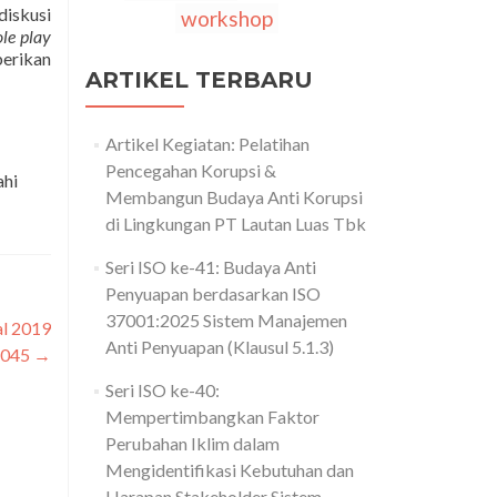
diskusi
workshop
ole play
berikan
ARTIKEL TERBARU
Artikel Kegiatan: Pelatihan
Pencegahan Korupsi &
ahi
Membangun Budaya Anti Korupsi
di Lingkungan PT Lautan Luas Tbk
Seri ISO ke-41: Budaya Anti
Penyuapan berdasarkan ISO
37001:2025 Sistem Manajemen
al 2019
Anti Penyuapan (Klausul 5.1.3)
 2045
→
Seri ISO ke-40:
Mempertimbangkan Faktor
Perubahan Iklim dalam
Mengidentifikasi Kebutuhan dan
Harapan Stakeholder Sistem