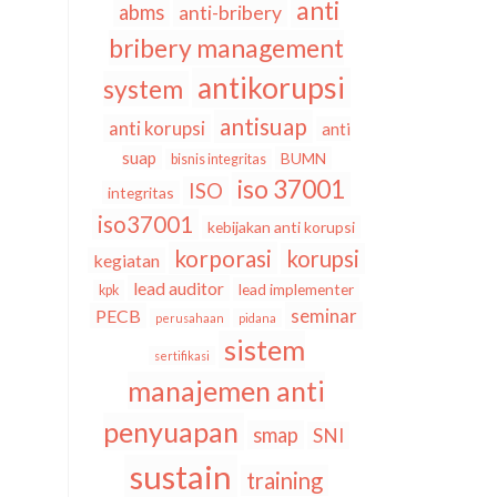
anti
abms
anti-bribery
bribery management
antikorupsi
system
antisuap
anti korupsi
anti
suap
BUMN
bisnis integritas
iso 37001
ISO
integritas
iso37001
kebijakan anti korupsi
korporasi
korupsi
kegiatan
lead auditor
lead implementer
kpk
seminar
PECB
perusahaan
pidana
sistem
sertifikasi
manajemen anti
penyuapan
smap
SNI
sustain
training