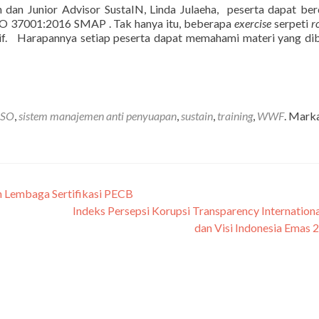
n dan Junior Advisor SustaIN, Linda Julaeha, peserta dapat ber
SO 37001:2016 SMAP . Tak hanya itu, beberapa
exercise
serpeti
r
aktif. Harapannya setiap peserta dapat memahami materi yang di
ISO
,
sistem manajemen anti penyuapan
,
sustain
,
training
,
WWF
. Mark
 Lembaga Sertifikasi PECB
Indeks Persepsi Korupsi Transparency Internation
dan Visi Indonesia Emas