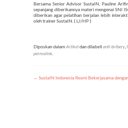
Bersama Senior Advisor SustaIN, Pauline Arifi
sepanjang diberikannya materi mengenai SNI I
diberikan agar pelatihan berjalan lebih inter
oleh trainer SustaIN. ( LJ/HP )
Diposkan dalam
Artikel
dan dilabeli
anti-bribery
,
permalink
.
←
SustaIN Indonesia Resmi Bekerjasama dengan
Navigasi
pos