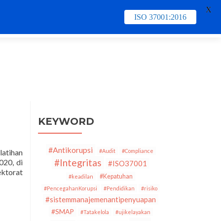
X
ISO 37001:2016
e
Contact Us
PECB
Training & Schedule
KEYWORD
#Antikorupsi
latihan
#Audit
#Compliance
#Integritas
020, di
#ISO37001
ektorat
#Kepatuhan
#keadilan
#PencegahanKorupsi
#Pendidikan
#risiko
#sistemmanajemenantipenyuapan
#SMAP
#Tatakelola
#ujikelayakan