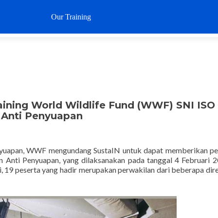
Loncat
ke
Our Training
Why SustaIN
Clients
Articl
konten
raining World Wildlife Fund (WWF) SNI ISO
 Anti Penyuapan
enyuapan, WWF mengundang SustaIN untuk dapat memberikan pe
Anti Penyuapan, yang dilaksanakan pada tanggal 4 Februari 2
ni, 19 peserta yang hadir merupakan perwakilan dari beberapa dir