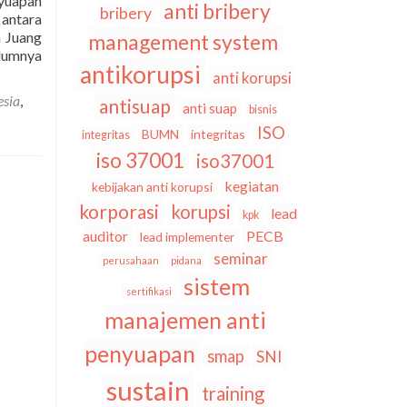
nyuapan
anti bribery
bribery
 antara
a Juang
management system
elumnya
antikorupsi
anti korupsi
esia
,
antisuap
anti suap
bisnis
ISO
BUMN
integritas
integritas
iso 37001
iso37001
kegiatan
kebijakan anti korupsi
korporasi
korupsi
lead
kpk
auditor
PECB
lead implementer
seminar
perusahaan
pidana
sistem
sertifikasi
manajemen anti
penyuapan
smap
SNI
sustain
training