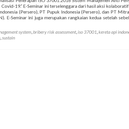
malisasi Penerapan ISO 37001:2016 Sistem Manajemen Anti Pe
ovid-19.” E-Seminar ini terselenggara dari hasil aksi kolaboratif
ndonesia (Persero), PT Pupuk Indonesia (Persero), dan PT Mitr
N). E-Seminar ini juga merupakan rangkaian kedua setelah seb
anagement system
,
bribery risk assessment
,
iso 37001
,
kereta api indon
n
,
sustain