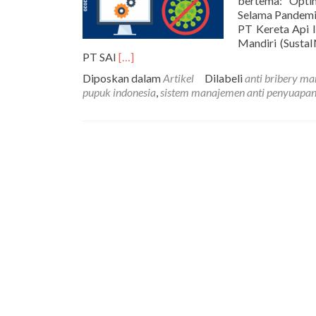
bertema: “Opti
Selama Pandemi C
PT Kereta Api I
Mandiri (SustaI
Selengkapnya
PT SAI
[…]
tentangE-
Diposkan dalam
Artikel
Dilabeli
anti bribery m
Seminar
pupuk indonesia
,
sistem manajemen anti penyuapa
SustaIN:
Optimalisasi
Penerapan
ISO
37001:2016
Sistem
Manajemen
Anti
Penyuapan
Selama
Pandemi
Covid-
19