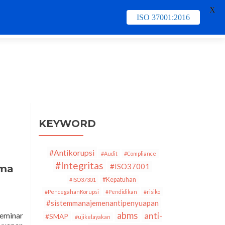
X
ISO 37001:2016
e
Contact Us
PECB
Training & Schedule
KEYWORD
#Antikorupsi
#Audit
#Compliance
#Integritas
#ISO37001
ama
#Kepatuhan
#ISO37301
#PencegahanKorupsi
#Pendidikan
#risiko
#sistemmanajemenantipenyuapan
abms
eminar
anti-
#SMAP
#ujikelayakan