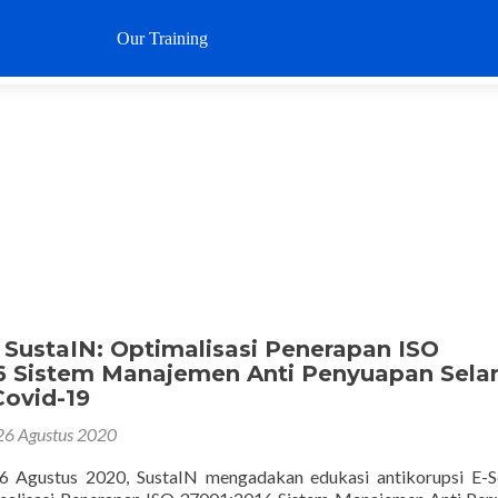
Loncat
ke
Our Training
Why SustaIN
Clients
Articl
konten
 SustaIN: Optimalisasi Penerapan ISO
6 Sistem Manajemen Anti Penyuapan Sel
ovid-19
26 Agustus 2020
6 Agustus 2020, SustaIN mengadakan edukasi antikorupsi E-S