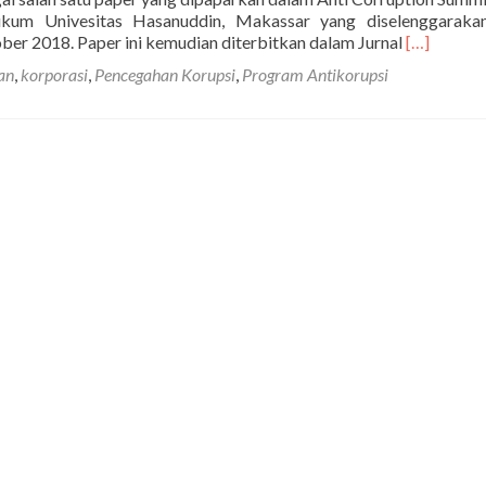
ukum Univesitas Hasanuddin, Makassar yang diselenggaraka
Selengkap
ber 2018. Paper ini kemudian diterbitkan dalam Jurnal
[…]
tentangKo
an
,
korporasi
,
Pencegahan Korupsi
,
Program Antikorupsi
Indonesia
Melawan
Korupsi:
Strategi
Pencegaha