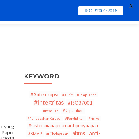
X
ISO 37001:2016
e
Contact Us
PECB
Training & Schedule
KEYWORD
#Antikorupsi
#Audit
#Compliance
#Integritas
#ISO37001
#Kepatuhan
#keadilan
#PencegahanKorupsi
#Pendidikan
#risiko
#sistemmanajemenantipenyuapan
er yang
. Paper
abms
anti-
#SMAP
#ujikelayakan
it 2018