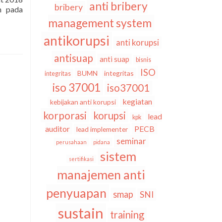
anti bribery
bribery
n pada
nya
management system
rporasi
antikorupsi
anti korupsi
antisuap
anti suap
bisnis
ISO
BUMN
integritas
integritas
n
iso 37001
iso37001
kegiatan
kebijakan anti korupsi
korporasi
korupsi
lead
kpk
auditor
PECB
lead implementer
seminar
perusahaan
pidana
sistem
sertifikasi
manajemen anti
penyuapan
smap
SNI
sustain
training