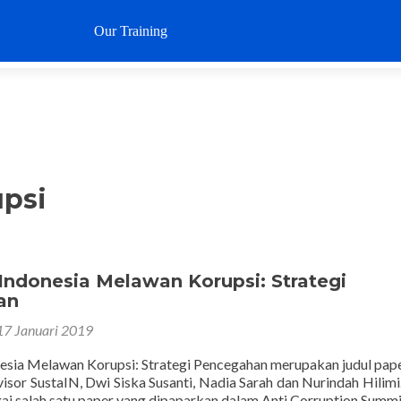
Loncat
ke
Our Training
Why SustaIN
Clients
Articl
konten
psi
Indonesia Melawan Korupsi: Strategi
an
17 Januari 2019
esia Melawan Korupsi: Strategi Pencegahan merupakan judul pap
visor SustaIN, Dwi Siska Susanti, Nadia Sarah dan Nurindah Hilimi
bagai salah satu paper yang dipaparkan dalam Anti Corruption Summ