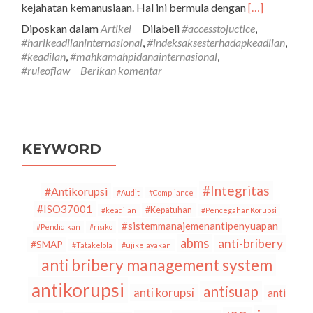
Selengkapny
kejahatan kemanusiaan. Hal ini bermula dengan
[…]
tentangPerin
Diposkan dalam
Artikel
Dilabeli
#accesstojuctice
,
Hari
#harikeadilaninternasional
,
#indeksaksesterhadapkeadilan
,
Keadilan
#keadilan
,
#mahkamahpidanainternasional
,
Internasional:
#ruleoflaw
Berikan komentar
Apakah
Akses
Terhadap
Keadilan
(Masih)
Relevan
KEYWORD
Bagi
Masyarakat
Indonesia
#Integritas
#Antikorupsi
#Audit
#Compliance
Saat
#ISO37001
#Kepatuhan
#keadilan
#PencegahanKorupsi
Ini?
#sistemmanajemenantipenyuapan
#Pendidikan
#risiko
abms
anti-bribery
#SMAP
#Tatakelola
#ujikelayakan
anti bribery management system
antikorupsi
antisuap
anti korupsi
anti