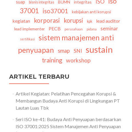
iso
ISO
suap
BUMN
integritas
bisnis integritas
37001
iso37001
kebijakan anti korupsi
korporasi
korupsi
kegiatan
lead auditor
kpk
seminar
PECB
lead implementer
perusahaan
pidana
sistem manajemen anti
sertifikasi
sustain
penyuapan
smap
SNI
training
workshop
ARTIKEL TERBARU
Artikel Kegiatan: Pelatihan Pencegahan Korupsi &
Membangun Budaya Anti Korupsi di Lingkungan PT
Lautan Luas Tbk
Seri ISO ke-41: Budaya Anti Penyuapan berdasarkan
ISO 37001:2025 Sistem Manajemen Anti Penyuapan