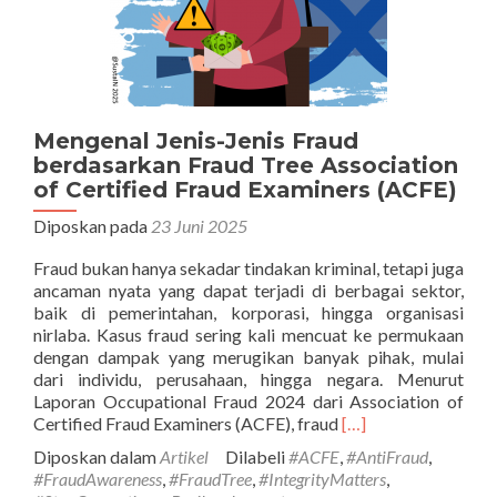
Mengenal Jenis-Jenis Fraud
berdasarkan Fraud Tree Association
of Certified Fraud Examiners (ACFE)
Diposkan pada
23 Juni 2025
Fraud bukan hanya sekadar tindakan kriminal, tetapi juga
ancaman nyata yang dapat terjadi di berbagai sektor,
baik di pemerintahan, korporasi, hingga organisasi
nirlaba. Kasus fraud sering kali mencuat ke permukaan
dengan dampak yang merugikan banyak pihak, mulai
dari individu, perusahaan, hingga negara. Menurut
Laporan Occupational Fraud 2024 dari Association of
Selengkapnya
Certified Fraud Examiners (ACFE), fraud
[…]
tentangMengenal
Diposkan dalam
Artikel
Dilabeli
#ACFE
,
#AntiFraud
,
Jenis-
#FraudAwareness
,
#FraudTree
,
#IntegrityMatters
,
Jenis