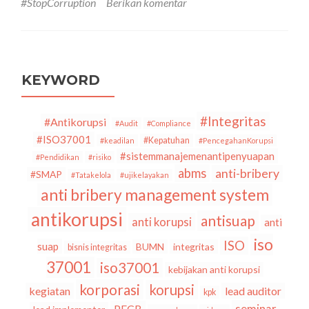
#StopCorruption
Berikan komentar
Fraud
berdasarkan
Fraud
Tree
Association
of
KEYWORD
Certified
Fraud
Examiners
#Integritas
#Antikorupsi
#Audit
#Compliance
(ACFE)
#ISO37001
#Kepatuhan
#keadilan
#PencegahanKorupsi
#sistemmanajemenantipenyuapan
#Pendidikan
#risiko
abms
anti-bribery
#SMAP
#Tatakelola
#ujikelayakan
anti bribery management system
antikorupsi
antisuap
anti korupsi
anti
iso
ISO
suap
BUMN
integritas
bisnis integritas
37001
iso37001
kebijakan anti korupsi
korporasi
korupsi
kegiatan
lead auditor
kpk
seminar
PECB