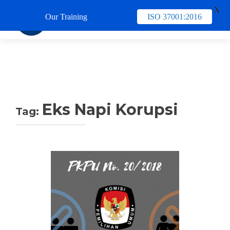
X
Our Training
ISO 37001:2016
TUKAR 
Eks Napi Korupsi
Tag: