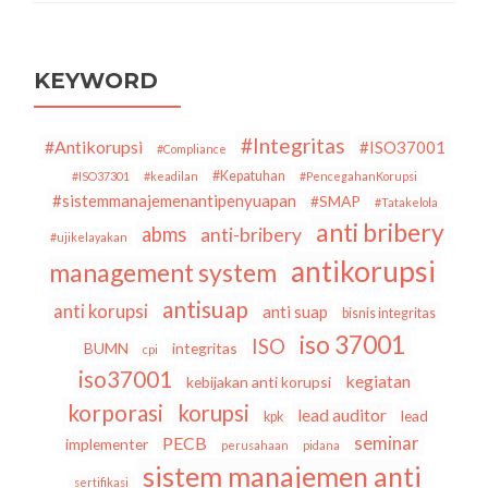
Mantan
Pencuri
Uang
Rakyat
KEYWORD
#Integritas
#Antikorupsi
#ISO37001
#Compliance
#Kepatuhan
#ISO37301
#keadilan
#PencegahanKorupsi
#sistemmanajemenantipenyuapan
#SMAP
#Tatakelola
anti bribery
abms
anti-bribery
#ujikelayakan
antikorupsi
management system
antisuap
anti korupsi
anti suap
bisnis integritas
iso 37001
ISO
BUMN
integritas
cpi
iso37001
kegiatan
kebijakan anti korupsi
korporasi
korupsi
lead auditor
lead
kpk
seminar
PECB
implementer
perusahaan
pidana
sistem manajemen anti
sertifikasi