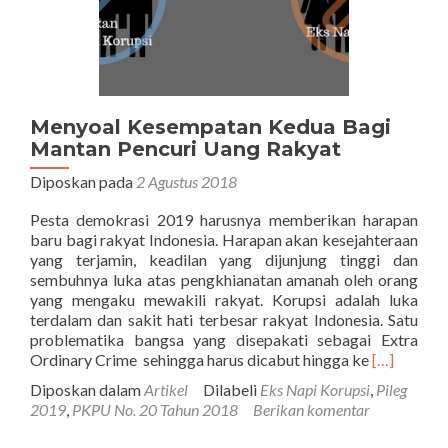
Menyoal Kesempatan Kedua Bagi
Mantan Pencuri Uang Rakyat
Diposkan pada
2 Agustus 2018
Pesta demokrasi 2019 harusnya memberikan harapan
baru bagi rakyat Indonesia. Harapan akan kesejahteraan
yang terjamin, keadilan yang dijunjung tinggi dan
sembuhnya luka atas pengkhianatan amanah oleh orang
yang mengaku mewakili rakyat. Korupsi adalah luka
terdalam dan sakit hati terbesar rakyat Indonesia. Satu
problematika bangsa yang disepakati sebagai Extra
Selengkap
Ordinary Crime sehingga harus dicabut hingga ke
[…]
tentangMe
Diposkan dalam
Artikel
Dilabeli
Eks Napi Korupsi
,
Pileg
Kesempat
2019
,
PKPU No. 20 Tahun 2018
Berikan komentar
Kedua
Bagi