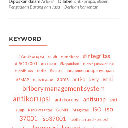
Diposkan dalam
Artikel
Dilabeli
antikorupsi
,
efisien
,
Nomor
Pengadaan Barang dan Jasa
Berikan komentar
16
Tahun
2018:
Pedoman
Baru
Pengadaan
KEYWORD
Barang/Jasa
Pemerintah
#Integritas
#Antikorupsi
#Audit
#Compliance
#ISO37001
#Kepatuhan
#ISO37301
#PencegahanKorupsi
#sistemmanajemenantipenyuapan
#Pendidikan
#risiko
anti
abms
anti-bribery
#SMAP
#ujikelayakan
bribery management system
antikorupsi
antisuap
anti korupsi
anti
iso
ISO
suap
BUMN
integritas
bisnis integritas
37001
iso37001
kebijakan anti korupsi
korporasi
korupsi