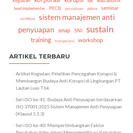
kegiatan
lead auditor
kpk
seminar
PECB
lead implementer
perusahaan
pidana
sistem manajemen anti
sertifikasi
sustain
penyuapan
smap
SNI
training
workshop
transparansi
ARTIKEL TERBARU
Artikel Kegiatan: Pelatihan Pencegahan Korupsi &
Membangun Budaya Anti Korupsi di Lingkungan PT
Lautan Luas Tbk
Seri ISO ke-41: Budaya Anti Penyuapan berdasarkan
ISO 37001:2025 Sistem Manajemen Anti Penyuapan
(Klausul 5.1.3)
Seri ISO ke-40: Mempertimbangkan Faktor
Perubahan Iklim dalam Mengidentifikasi Kebutuhan