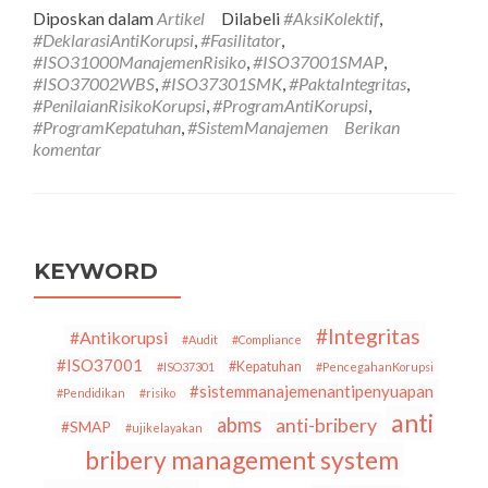
tentangA
Diposkan dalam
Artikel
Dilabeli
#AksiKolektif
,
Kolektif
#DeklarasiAntiKorupsi
,
#Fasilitator
,
Program
#ISO31000ManajemenRisiko
,
#ISO37001SMAP
,
Anti
#ISO37002WBS
,
#ISO37301SMK
,
#PaktaIntegritas
,
Korupsi
#PenilaianRisikoKorupsi
,
#ProgramAntiKorupsi
,
Bagi
#ProgramKepatuhan
,
#SistemManajemen
Berikan
Korporas
komentar
KEYWORD
#Integritas
#Antikorupsi
#Audit
#Compliance
#ISO37001
#Kepatuhan
#ISO37301
#PencegahanKorupsi
#sistemmanajemenantipenyuapan
#Pendidikan
#risiko
anti
abms
anti-bribery
#SMAP
#ujikelayakan
bribery management system