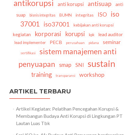
antikorupsi
antisuap
anti korupsi
anti
iso
ISO
suap
BUMN
integritas
bisnis integritas
37001
iso37001
kebijakan anti korupsi
korporasi
korupsi
kegiatan
lead auditor
kpk
seminar
PECB
lead implementer
perusahaan
pidana
sistem manajemen anti
sertifikasi
sustain
penyuapan
smap
SNI
training
workshop
transparansi
ARTIKEL TERBARU
Artikel Kegiatan: Pelatihan Pencegahan Korupsi &
Membangun Budaya Anti Korupsi di Lingkungan PT
Lautan Luas Tbk
Seri ISO ke-41: Budaya Anti Penyuapan berdasarkan