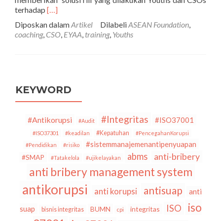
Selengkapnya
terhadap
[…]
tentangLaporan
Diposkan dalam
Artikel
Dilabeli
ASEAN Foundation
,
Kegiatan
coaching
,
CSO
,
EYAA
,
training
,
Youths
SustaIN:
eMpowering
Youth
Across
ASEAN
(EYAA)
KEYWORD
ASEAN
Foundation
Capacity
#Integritas
#Antikorupsi
#ISO37001
#Audit
Building
#Kepatuhan
#ISO37301
#keadilan
#PencegahanKorupsi
Workshop
#sistemmanajemenantipenyuapan
#Pendidikan
#risiko
Organisational
abms
anti-bribery
and
#SMAP
#Tatakelola
#ujikelayakan
Financial
anti bribery management system
Management
antikorupsi
,
antisuap
anti korupsi
anti
7-
iso
8
ISO
suap
BUMN
integritas
bisnis integritas
cpi
September