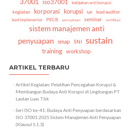
37001
iso37001
kebijakan anti korupsi
2021
korporasi
korupsi
kegiatan
lead auditor
kpk
seminar
PECB
lead implementer
perusahaan
sertifikasi
sistem manajemen anti
sustain
penyuapan
smap
SNI
training
workshop
ARTIKEL TERBARU
Artikel Kegiatan: Pelatihan Pencegahan Korupsi &
Membangun Budaya Anti Korupsi di Lingkungan PT
Lautan Luas Tbk
Seri ISO ke-41: Budaya Anti Penyuapan berdasarkan
ISO 37001:2025 Sistem Manajemen Anti Penyuapan
(Klausul 5.1.3)