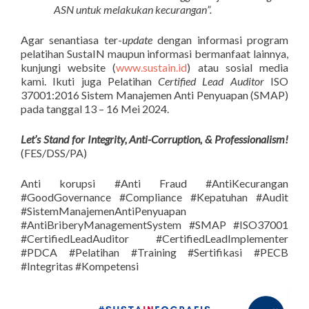
ASN untuk melakukan kecurangan”.
Agar senantiasa ter-
update
dengan informasi program
pelatihan SustaIN maupun informasi bermanfaat lainnya,
kunjungi website (
www.sustain.id
) atau sosial media
kami. Ikuti juga Pelatihan
Certified Lead Auditor
ISO
37001:2016
Sistem Manajemen Anti Penyuapan (SMAP)
pada tanggal 13 – 16 Mei 2024.
Let’s Stand for Integrity, Anti-Corruption, & Professionalism!
(FES/DSS/PA)
Anti korupsi #Anti Fraud #AntiKecurangan
#GoodGovernance #Compliance #Kepatuhan #Audit
#SistemManajemenAntiPenyuapan
#AntiBriberyManagementSystem #SMAP #ISO37001
#CertifiedLeadAuditor #CertifiedLeadImplementer
#PDCA #Pelatihan #Training #Sertifikasi #PECB
#Integritas #Kompetensi