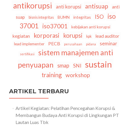
antikorupsi
antisuap
anti korupsi
anti
iso
ISO
suap
BUMN
integritas
bisnis integritas
37001
iso37001
kebijakan anti korupsi
korporasi
korupsi
kegiatan
lead auditor
kpk
seminar
PECB
lead implementer
perusahaan
pidana
sistem manajemen anti
sertifikasi
sustain
penyuapan
smap
SNI
training
workshop
ARTIKEL TERBARU
Artikel Kegiatan: Pelatihan Pencegahan Korupsi &
Membangun Budaya Anti Korupsi di Lingkungan PT
Lautan Luas Tbk