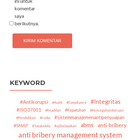
ini untuk
komentar
saya
berikutnya.
KEYWORD
#Integritas
#Antikorupsi
#Audit
#Compliance
#ISO37001
#Kepatuhan
#keadilan
#PencegahanKorupsi
#sistemmanajemenantipenyuapan
#Pendidikan
#risiko
abms
anti-bribery
#SMAP
#Tatakelola
#ujikelayakan
anti bribery management system