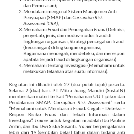
dan Pemerasan);
Mendalami mengenai Sistem Manajemen Anti-
Penyuapan (SMAP) dan
Corruption Risk
Assessment (CRA)
;
Memahami
Fraud
dan Pencegahan
Fraud
(Definisi,
penyebab, jenis, dan modus-modus fraud di
lingkungan organisasi; Strategi pencegahan fraud
(kecurangan) di lingkungan organisasi;
Bagaimana mencegah, mendeteksi, dan merespon
apabila terjadi fraud di lingkungan organisasi);
Memahami tentang Investigasi (Memahami untuk
melakukan telaahan atas suatu informasi).
Kegiatan ini dihadiri oleh 27 (dua puluh tujuh) peserta.
Selama 2 (dua) hari. PT Mitra Juang Mandiri (SustaIN)
memberikan materi terkait “Pemahaman UU Tipikor dan
Pendalaman SMAP:
Corruption Risk Assessment
” serta
“Memahami untuk Membasmi Fraud: Cegah – Deteksi –
Respon Risiko
Fraud
dan Telaah Informasi dalam
Investigasi”.
Trainer
untuk kegiatan ini adalah Ibu Pauline
Arifin, dan Ibu Dwi Siska Susanti.
Trainer
berpengalaman
lebih dari 19 (sembilan belas) tahun dalam bidang anti