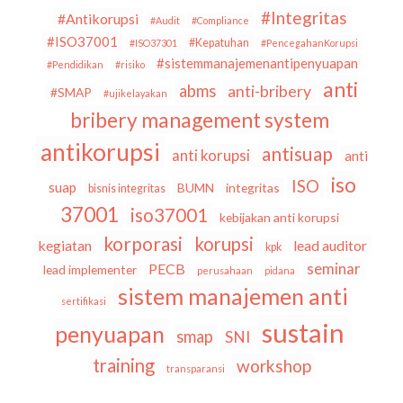
#Integritas
#Antikorupsi
#Audit
#Compliance
#ISO37001
#Kepatuhan
#ISO37301
#PencegahanKorupsi
#sistemmanajemenantipenyuapan
#Pendidikan
#risiko
anti
abms
anti-bribery
#SMAP
#ujikelayakan
bribery management system
antikorupsi
antisuap
anti korupsi
anti
iso
ISO
suap
BUMN
integritas
bisnis integritas
37001
iso37001
kebijakan anti korupsi
korporasi
korupsi
kegiatan
lead auditor
kpk
seminar
PECB
lead implementer
perusahaan
pidana
sistem manajemen anti
sertifikasi
sustain
penyuapan
smap
SNI
training
workshop
transparansi