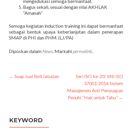
mengedukasi semoga bermanfaat.
Bagus sekali, sesuai dengan nilai AKHLAK
“Amanah”
Semoga kegiatan induction training ini dapat bermanfaat
sebagai bentuk upaya keberlanjutan dalam penerapan
SMAP di PHI dan PHM. (LJ/PA)
Diposkan dalam
News
. Markahi
permalink
.
←
Suap Jual Beli Jabatan
Seri ISO ke-20: SNI ISO
Navigasi
37001:2016 Sistem
pos
Manajemen Anti Penyuapan
Penuhi “Hak untuk Tahu”
→
KEYWORD