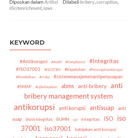
Diposkan dalam
Artikel
Dilabeli
bribery
,
corruption
,
Kegiatan:
illicitenrichment
,
laws
PECB
Virtual
Anti-
Bribery
Conference
2022
KEYWORD
“Illicit
Enrichment
Laws:
#Integritas
#Antikorupsi
#Audit
#Compliance
How
#ISO37001
#Kepatuhan
#ISO37301
#PencegahanKorupsi
Successful
#sistemmanajemenantipenyuapan
#Pendidikan
#risiko
are
anti
they
abms
anti-bribery
#SMAP
#ujikelayakan
in
bribery management system
Combating
Corruption?”
antikorupsi
antisuap
anti korupsi
anti
iso
ISO
suap
BUMN
integritas
bisnis integritas
cpi
37001
iso37001
kebijakan anti korupsi