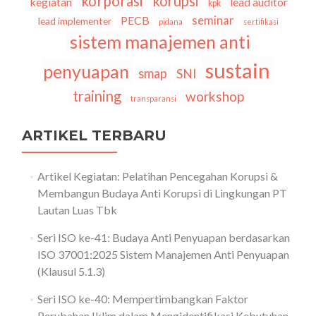
korporasi
korupsi
kegiatan
lead auditor
kpk
seminar
PECB
lead implementer
pidana
sertifikasi
sistem manajemen anti
sustain
penyuapan
smap
SNI
training
workshop
transparansi
ARTIKEL TERBARU
Artikel Kegiatan: Pelatihan Pencegahan Korupsi &
Membangun Budaya Anti Korupsi di Lingkungan PT
Lautan Luas Tbk
Seri ISO ke-41: Budaya Anti Penyuapan berdasarkan
ISO 37001:2025 Sistem Manajemen Anti Penyuapan
(Klausul 5.1.3)
Seri ISO ke-40: Mempertimbangkan Faktor
Perubahan Iklim dalam Mengidentifikasi Kebutuhan