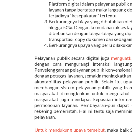
Platform digital dalam pelayanan publ
layanan tanpa bertatap muka langsung d
terjadinya “kesepakatan” tertentu.
Berkurangnya biaya yang dibutuhkan oleh
hingga 50%. Dengan kemudahan akses laya
dibebankan dengan biaya-biaya yang diper
transportasi, copy dokumen dan sebagain
Berkurangnya upaya yang perlu dilakuka
Pelayanan publik secara digital juga
menguatka
dengan cara mengurangi interaksi langsun
Penyelenggaraan pelayanan publik konvensional
dengan petugas layanan, semakin meningkatkan 
akuntabilitas pelayanan publik. Selain itu, 
membangun sistem pelayanan publik yang trans
masyarakat dimungkinkan untuk mengetahui p
masyarakat juga mendapat kepastian informas
permohonan layanan. Pembayaran-pun dapat 
rekening pemerintah. Hal ini tentu saja memini
pelayanan.
Untuk mendukung upaya tersebut
, maka baik 