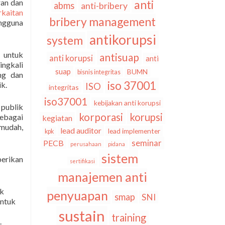
ran dan
anti
abms
anti-bribery
rkaitan
bribery management
engguna
.
antikorupsi
system
u untuk
antisuap
anti korupsi
anti
ingkali
suap
BUMN
bisnis integritas
ng dan
iso 37001
k.
ISO
integritas
iso37001
kebijakan anti korupsi
 publik
korporasi
korupsi
ebagai
kegiatan
 mudah,
lead auditor
lead implementer
kpk
seminar
PECB
perusahaan
pidana
sistem
erikan
sertifikasi
manajemen anti
uk
penyuapan
smap
SNI
untuk
sustain
training
.