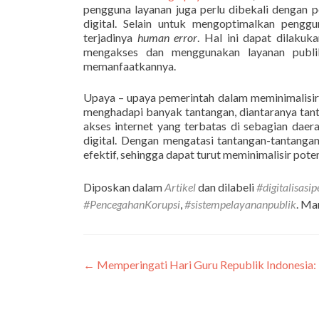
pengguna layanan juga perlu dibekali dengan
digital. Selain untuk mengoptimalkan pengg
terjadinya
human error
. Hal ini dapat dilakuka
mengakses dan menggunakan layanan publi
memanfaatkannya.
Upaya – upaya pemerintah dalam meminimalisir 
menghadapi banyak tantangan, diantaranya tantan
akses internet yang terbatas di sebagian dae
digital. Dengan mengatasi tantangan-tantangan 
efektif, sehingga dapat turut meminimalisir pote
Diposkan dalam
Artikel
dan dilabeli
#digitalisasi
#PencegahanKorupsi
,
#sistempelayananpublik
. Ma
←
Memperingati Hari Guru Republik Indonesia: 
Navigasi
pos