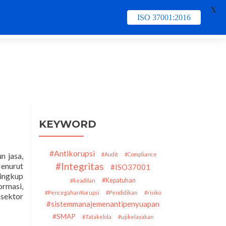
X
ISO 37001:2016
e
Contact Us
PECB
Training & Schedule
KEYWORD
#Antikorupsi
n jasa,
#Audit
#Compliance
#Integritas
Menurut
#ISO37001
lingkup
#Kepatuhan
#keadilan
ormasi,
#PencegahanKorupsi
#Pendidikan
#risiko
 sektor
#sistemmanajemenantipenyuapan
#SMAP
#Tatakelola
#ujikelayakan