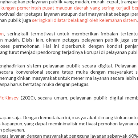
ngharapkan pelayanan publik yang mudah, murah, cepat, transpa
lingkungan pemerintah pusat maupun daerah yang sering terjadi be
otivasi dari petugas layanan ataupun dari masyarakat sebagai p
anan publik juga
seringkali dilatarbelakangi oleh kelemahan sistem
an
, seringkali termotivasi untuk memberikan imbalan tertent
mudah. Disisi lain, oknum petugas pelayanan publik juga ser
ses permohonan. Hal ini diperburuk dengan kondisi panja
ng turut menjadi pendorong terjadinya korupsi di pelayanan publi
enghadirkan sistem pelayanan publik secara digital. Pelayanan
n secara konvensional secara tatap muka dengan masyarakat s
g memungkinkan masyarakat untuk menerima layanan secara lebih
tanpa harus bertatap muka dengan petugas.
McKinsey
(2020), secara umum, pelayanan publik digital memb
apan saja. Dengan kemudahan ini, masyarakat dimungkinkan unt
 kapanpun, yang dapat meminimalisir motivasi pemohon layanan 
n pelayanan.
tugas layanan dengan masyarakat pengguna layanan sebanyak 60%