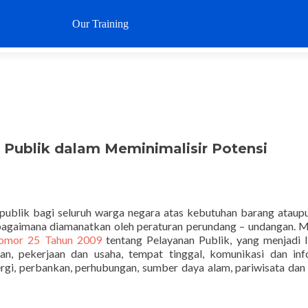
Loncat
ke
Our Training
Why SustaIN
Clients
Articl
konten
n Publik dalam Meminimalisir Potensi
blik bagi seluruh warga negara atas kebutuhan barang ataupu
bagaimana diamanatkan oleh peraturan perundang – undangan. 
Nomor 25 Tahun 2009
tentang Pelayanan Publik, yang menjadi 
an, pekerjaan dan usaha, tempat tinggal, komunikasi dan inf
nergi, perbankan, perhubungan, sumber daya alam, pariwisata dan