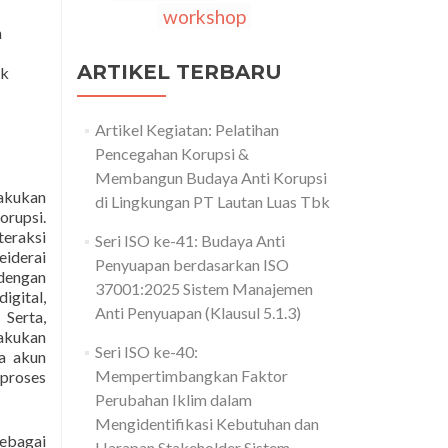
workshop
n
ARTIKEL TERBARU
ik
Artikel Kegiatan: Pelatihan
Pencegahan Korupsi &
Membangun Budaya Anti Korupsi
lakukan
di Lingkungan PT Lautan Luas Tbk
rupsi.
teraksi
Seri ISO ke-41: Budaya Anti
eiderai
Penyuapan berdasarkan ISO
 dengan
37001:2025 Sistem Manajemen
igital,
Anti Penyuapan (Klausul 5.1.3)
Serta,
lakukan
Seri ISO ke-40:
a akun
Mempertimbangkan Faktor
 proses
Perubahan Iklim dalam
Mengidentifikasi Kebutuhan dan
ebagai
Harapan Stakeholder Sistem