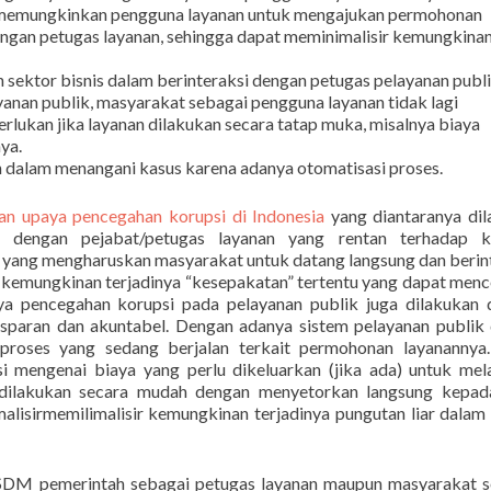
ik memungkinkan pengguna layanan untuk mengajukan permohonan
engan petugas layanan, sehingga dapat meminimalisir kemungkina
 sektor bisnis dalam berinteraksi dengan petugas pelayanan publ
nan publik, masyarakat sebagai pengguna layanan tidak lagi
lukan jika layanan dilakukan secara tatap muka, misalnya biaya
ya.
n dalam menangani kasus karena adanya otomatisasi proses.
n upaya pencegahan korupsi di Indonesia
yang diantaranya di
g dengan pejabat/petugas layanan yang rentan terhadap ko
 yang mengharuskan masyarakat untuk datang langsung dan berin
kemungkinan terjadinya “kesepakatan” tertentu yang dapat menc
upaya pencegahan korupsi pada pelayanan publik juga dilakukan
paran dan akuntabel. Dengan adanya sistem pelayanan publik d
roses yang sedang berjalan terkait permohonan layanannya. 
i mengenai biaya yang perlu dikeluarkan (jika ada) untuk me
dilakukan secara mudah dengan menyetorkan langsung kepad
malisirmemilimalisir kemungkinan terjadinya pungutan liar dalam
SDM pemerintah sebagai petugas layanan maupun masyarakat s