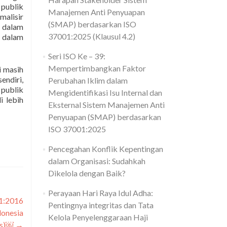
 publik
Manajemen Anti Penyuapan
alisir
(SMAP) berdasarkan ISO
l dalam
37001:2025 (Klausul 4.2)
 dalam
Seri ISO Ke – 39:
Mempertimbangkan Faktor
i masih
endiri,
Perubahan Iklim dalam
 publik
Mengidentifikasi Isu Internal dan
i lebih
Eksternal Sistem Manajemen Anti
Penyuapan (SMAP) berdasarkan
ISO 37001:2025
Pencegahan Konflik Kepentingan
dalam Organisasi: Sudahkah
Dikelola dengan Baik?
Perayaan Hari Raya Idul Adha:
01:2016
Pentingnya integritas dan Tata
onesia
Kelola Penyelenggaraan Haji
us)￼
→