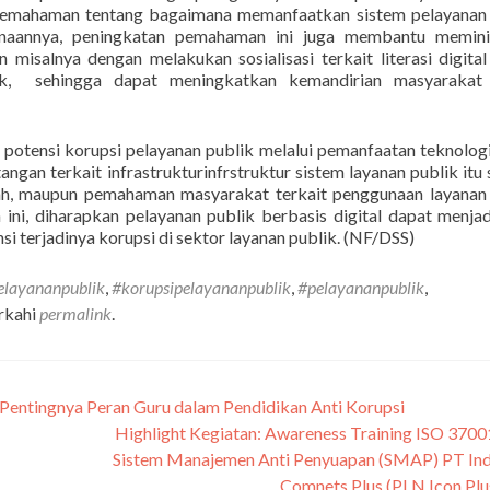
 pemahaman tentang bagaimana memanfaatkan sistem pelayanan
unaannya, peningkatan pemahaman ini juga membantu meminim
n misalnya dengan melakukan sosialisasi terkait literasi digita
k, sehingga dapat meningkatkan kemandirian masyarakat
potensi korupsi pelayanan publik melalui pemanfaatan teknolog
gan terkait infrastrukturinfrstruktur sistem layanan publik itu s
rah, maupun pemahaman masyarakat terkait penggunaan layanan
ini, diharapkan pelayanan publik berbasis digital dapat menjad
nsi terjadinya korupsi di sektor layanan publik. (NF/DSS)
pelayananpublik
,
#korupsipelayananpublik
,
#pelayananpublik
,
rkahi
permalink
.
Pentingnya Peran Guru dalam Pendidikan Anti Korupsi
Highlight Kegiatan: Awareness Training ISO 370
Sistem Manajemen Anti Penyuapan (SMAP) PT Ind
Comnets Plus (PLN Icon Pl