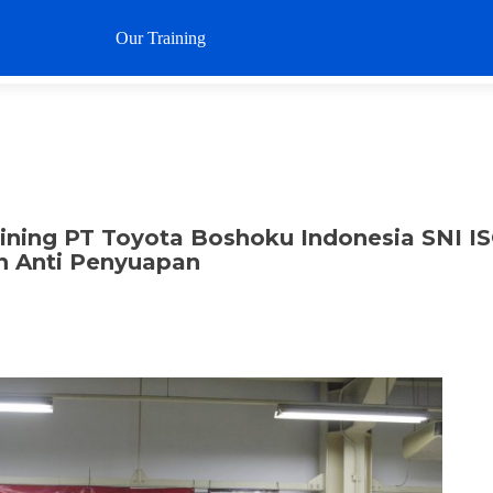
Loncat
ke
Our Training
Why SustaIN
Clients
Articl
konten
aining PT Toyota Boshoku Indonesia SNI I
n Anti Penyuapan