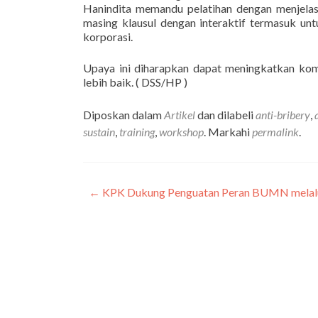
Hanindita
memandu pelatihan dengan menjelas
masing klausul dengan interaktif termasuk un
korporasi.
Upaya ini diharapkan dapat meningkatkan kom
lebih baik.
( DSS/HP )
Diposkan dalam
Artikel
dan dilabeli
anti-bribery
,
sustain
,
training
,
workshop
. Markahi
permalink
.
←
KPK Dukung Penguatan Peran BUMN melalui 
Navigasi
pos