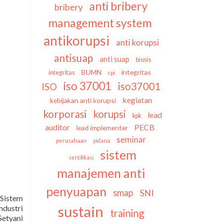
anti bribery
bribery
management system
antikorupsi
anti korupsi
antisuap
anti suap
bisnis
BUMN
integritas
integritas
cpi
iso 37001
iso37001
ISO
kegiatan
kebijakan anti korupsi
korporasi
korupsi
lead
kpk
auditor
PECB
lead implementer
seminar
perusahaan
pidana
sistem
sertifikasi
manajemen anti
penyuapan
smap
SNI
 Sistem
sustain
dustri
training
Setyani