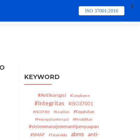
X
ISO 37001:2016
e
Contact Us
PECB
Training & Schedule
SO
KEYWORD
#Antikorupsi
#Compliance
#Integritas
#ISO37001
#Kepatuhan
#ISO37301
#keadilan
#PencegahanKorupsi
#Pendidikan
#sistemmanajemenantipenyuapan
abms
anti-
#SMAP
#Tatakelola