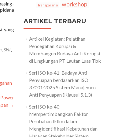
masing-
workshop
transparansi
 pidana
ARTIKEL TERBARU
si yang
Artikel Kegiatan: Pelatihan
Pencegahan Korupsi &
n
,
SNI
,
Membangun Budaya Anti Korupsi
di Lingkungan PT Lautan Luas Tbk
Seri ISO ke-41: Budaya Anti
Penyuapan berdasarkan ISO
egahan
37001:2025 Sistem Manajemen
Anti Penyuapan (Klausul 5.1.3)
a Power
apan
→
Seri ISO ke-40:
Mempertimbangkan Faktor
Perubahan Iklim dalam
Mengidentifikasi Kebutuhan dan
Harapan Stakeholder Sistem