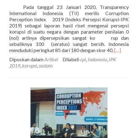
Pada tanggal 23 Januari 2020, Transparency
International Indonesia (TII) merilis Corruption
Perception Index 2019 (Indeks Persepsi Korupsi-IPK
2019) sebagai laporan hasil riset mengenai persepsi
korupsi di suatu negara dengan parameter penilaian 0
(nol) artinya dipersepsikan sangat ko rup dan
sebaliknya 100 (seratus) sangat bersih. Indonesia
Selengkap
menduduki peringkat 85 dari 180 dengan skor 40,
[…]
tentangInd
Diposkan dalam
Artikel
Dilabeli
cpi
,
Indonesia
,
IPK
Persepsi
2019
,
korupsi
,
sustain
Korupsi
Transpare
Internation
2019
dan
Visi
Indonesia
Emas
2045