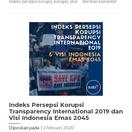
indeks persepsi korupsi
,
korupsi
,
skor
Berikan komentar
Skor
Indeks
Persepsi
Korupsi
(CPI)
Indonesia
Tahun
2021
Masih
Dibawah
Rata-
rata
Indeks Persepsi Korupsi
Transparency International 2019 dan
Visi Indonesia Emas 2045
Diposkan pada
13 Februari 2020