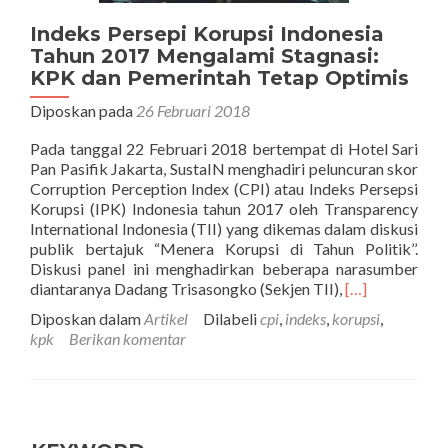
Indeks Persepi Korupsi Indonesia
Tahun 2017 Mengalami Stagnasi:
KPK dan Pemerintah Tetap Optimis
Diposkan pada
26 Februari 2018
Pada tanggal 22 Februari 2018 bertempat di Hotel Sari
Pan Pasifik Jakarta, SustaIN menghadiri peluncuran skor
Corruption Perception Index (CPI) atau Indeks Persepsi
Korupsi (IPK) Indonesia tahun 2017 oleh Transparency
International Indonesia (TII) yang dikemas dalam diskusi
publik bertajuk “Menera Korupsi di Tahun Politik’’.
Diskusi panel ini menghadirkan beberapa narasumber
Selengkapnya
diantaranya Dadang Trisasongko (Sekjen TII),
[…]
tentangIndeks
Diposkan dalam
Artikel
Dilabeli
cpi
,
indeks
,
korupsi
,
Persepi
kpk
Berikan komentar
Korupsi
Indonesia
Tahun
2017
Mengalami
Stagnasi: