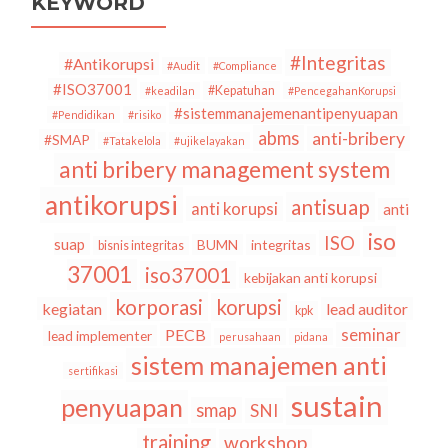
KEYWORD
KPK
dan
Pemerintah
#Integritas
#Antikorupsi
#Audit
#Compliance
Tetap
#ISO37001
#Kepatuhan
#keadilan
#PencegahanKorupsi
Optimis
#sistemmanajemenantipenyuapan
#Pendidikan
#risiko
abms
anti-bribery
#SMAP
#Tatakelola
#ujikelayakan
anti bribery management system
antikorupsi
antisuap
anti korupsi
anti
iso
ISO
suap
BUMN
integritas
bisnis integritas
37001
iso37001
kebijakan anti korupsi
korporasi
korupsi
kegiatan
lead auditor
kpk
seminar
PECB
lead implementer
perusahaan
pidana
sistem manajemen anti
sertifikasi
sustain
penyuapan
smap
SNI
training
workshop