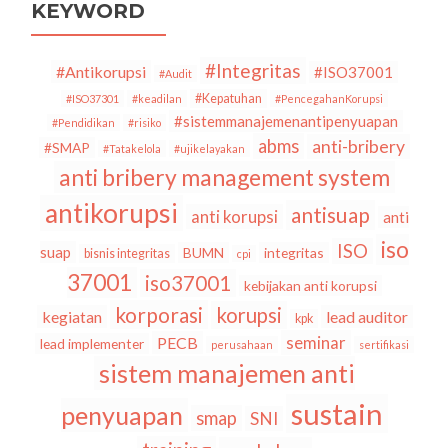
KEYWORD
#Integritas
#Antikorupsi
#ISO37001
#Audit
#Kepatuhan
#ISO37301
#keadilan
#PencegahanKorupsi
#sistemmanajemenantipenyuapan
#Pendidikan
#risiko
abms
anti-bribery
#SMAP
#Tatakelola
#ujikelayakan
anti bribery management system
antikorupsi
antisuap
anti korupsi
anti
iso
ISO
suap
BUMN
integritas
bisnis integritas
cpi
37001
iso37001
kebijakan anti korupsi
korporasi
korupsi
kegiatan
lead auditor
kpk
seminar
PECB
lead implementer
perusahaan
sertifikasi
sistem manajemen anti
sustain
penyuapan
smap
SNI