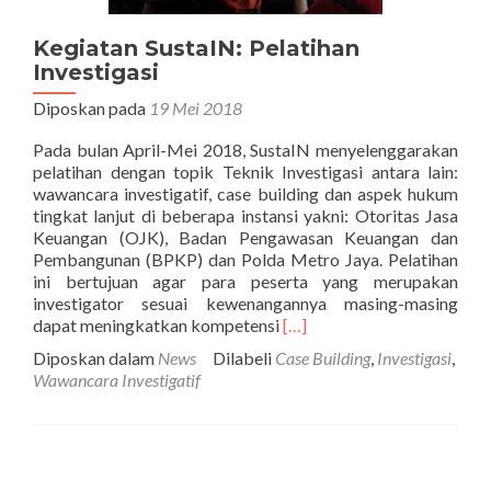
Kegiatan SustaIN: Pelatihan
Investigasi
Diposkan pada
19 Mei 2018
Pada bulan April-Mei 2018, SustaIN menyelenggarakan
pelatihan dengan topik Teknik Investigasi antara lain:
wawancara investigatif, case building dan aspek hukum
tingkat lanjut di beberapa instansi yakni: Otoritas Jasa
Keuangan (OJK), Badan Pengawasan Keuangan dan
Pembangunan (BPKP) dan Polda Metro Jaya. Pelatihan
ini bertujuan agar para peserta yang merupakan
investigator sesuai kewenangannya masing-masing
Selengkapnya
dapat meningkatkan kompetensi
[…]
tentangKegiatan
Diposkan dalam
News
Dilabeli
Case Building
,
Investigasi
,
SustaIN:
Wawancara Investigatif
Pelatihan
Investigasi