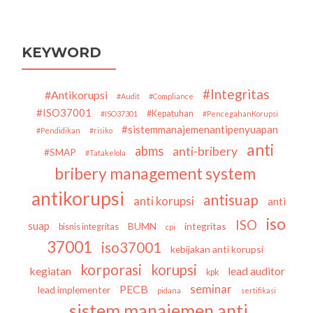
KEYWORD
#Integritas
#Antikorupsi
#Audit
#Compliance
#ISO37001
#Kepatuhan
#ISO37301
#PencegahanKorupsi
#sistemmanajemenantipenyuapan
#Pendidikan
#risiko
anti
abms
anti-bribery
#SMAP
#Tatakelola
bribery management system
antikorupsi
antisuap
anti korupsi
anti
iso
ISO
suap
BUMN
integritas
bisnis integritas
cpi
37001
iso37001
kebijakan anti korupsi
korporasi
korupsi
kegiatan
lead auditor
kpk
seminar
PECB
lead implementer
pidana
sertifikasi
sistem manajemen anti