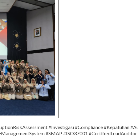
uptionRiskAssessment #Investigasi #Compliance #Kepatuhan #Au
ryManagementSystem #SMAP #ISO37001 #CertifiedLeadAuditor