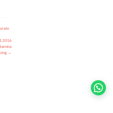
orate
01:2016
tamina
pping
→