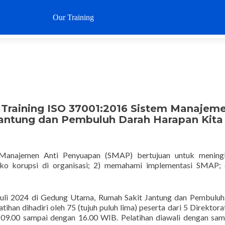
Loncat
ke
Our Training
Why SustaIN
Clients
Articl
konten
 Training ISO 37001:2016 Sistem Manajem
antung dan Pembuluh Darah Harapan Kita
 Manajemen Anti Penyuapan (SMAP) bertujuan untuk mening
ko korupsi di organisasi; 2) memahami implementasi SMAP; 
0 Juli 2024 di Gedung Utama, Rumah Sakit Jantung dan Pembulu
atihan dihadiri oleh 75 (tujuh puluh lima) peserta dari 5 Direktora
ul 09.00 sampai dengan 16.00 WIB. Pelatihan diawali dengan sa