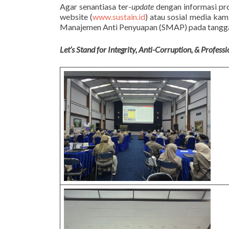
Agar senantiasa ter-
update
dengan informasi pro
website (
www.sustain.id
) atau sosial media kami
Manajemen Anti Penyuapan (SMAP) pada tangga
Let’s Stand for Integrity, Anti-Corruption, & Profess