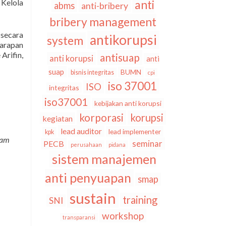
Kelola
anti
abms
anti-bribery
bribery management
 secara
antikorupsi
system
harapan
Arifin,
antisuap
anti korupsi
anti
suap
BUMN
bisnis integritas
cpi
iso 37001
ISO
integritas
iso37001
kebijakan anti korupsi
korporasi
korupsi
kegiatan
lead auditor
lead implementer
kpk
lam
seminar
PECB
perusahaan
pidana
sistem manajemen
anti penyuapan
smap
sustain
training
SNI
workshop
transparansi