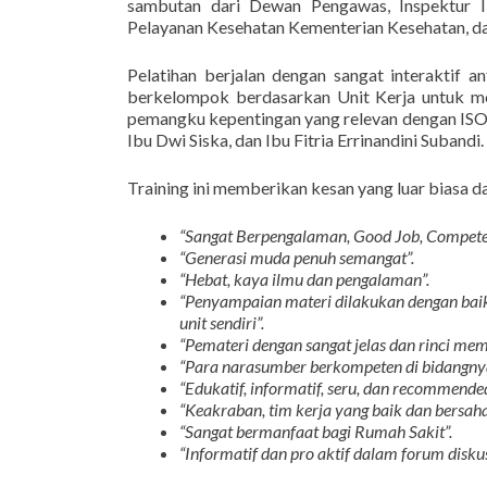
sambutan dari Dewan Pengawas, Inspektur I 
Pelayanan Kesehatan Kementerian Kesehatan, da
Pelatihan berjalan dengan sangat interaktif a
berkelompok berdasarkan Unit Kerja untuk men
pemangku kepentingan yang relevan dengan ISO 3
Ibu Dwi Siska, dan Ibu Fitria Errinandini Subandi.
Training ini memberikan kesan yang luar biasa da
“Sangat Berpengalaman, Good Job, Compete
“Generasi muda penuh semangat”.
“Hebat, kaya ilmu dan pengalaman”.
“Penyampaian materi dilakukan dengan baik
unit sendiri”.
“Pemateri dengan sangat jelas dan rinci me
“Para narasumber berkompeten di bidangn
“Edukatif, informatif, seru, dan recommende
“Keakraban, tim kerja yang baik dan bersaha
“Sangat bermanfaat bagi Rumah Sakit”.
“Informatif dan pro aktif dalam forum diskus