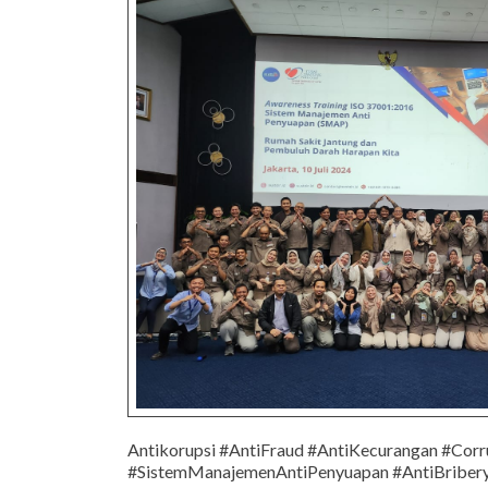
Antikorupsi #AntiFraud #AntiKecurangan #Corr
#SistemManajemenAntiPenyuapan #AntiBribe