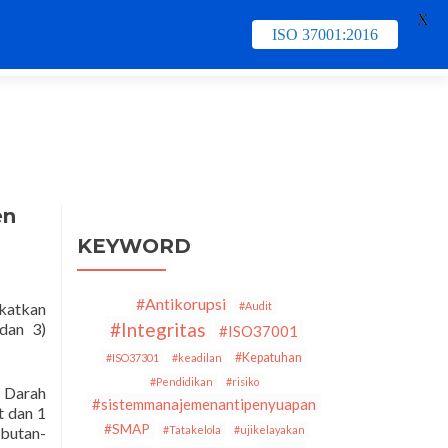
X
ISO 37001:2016
e
Contact Us
PECB
Training & Schedule
en
KEYWORD
#Antikorupsi
katkan
#Audit
#Integritas
dan 3)
#ISO37001
#Kepatuhan
#ISO37301
#keadilan
#Pendidikan
#risiko
h Darah
#sistemmanajemenantipenyuapan
t dan 1
#SMAP
mbutan-
#Tatakelola
#ujikelayakan