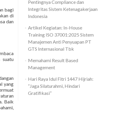
Pentingnya Compliance dan
Integritas Sistem Ketenagakerjaan
an bagi
akan di
Indonesia
asa dan
Artikel Kegiatan: In-House
Training ISO 37001:2025 Sistem
Manajemen Anti Penyuapan PT
GTS Internasional Tbk
pembaca
 suatu
Memahami Result Based
Management
ndangan
Hari Raya Idul Fitri 1447 Hijriah:
al yang
“Jaga Silaturahmi, Hindari
termuat
Gratifikasi”
raturan
a. Baik
pahami,