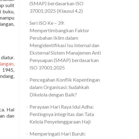
(SMAP) berdasarkan ISO
p sulit
37001:2025 (Klausul 4.2)
i buku,
r mampu
Seri ISO Ke – 39:
dangan,
Mempertimbangkan Faktor
Perubahan Iklim dalam
Mengidentifikasi Isu Internal dan
Eksternal Sistem Manajemen Anti
diatur.
Penyuapan (SMAP) berdasarkan
angan,
ISO 37001:2025
 1945,
ndang,
Pencegahan Konflik Kepentingan
dalam Organisasi: Sudahkah
Dikelola dengan Baik?
Perayaan Hari Raya Idul Adha:
ca. Hal
Pentingnya integritas dan Tata
san dan
Kelola Penyelenggaraan Haji
Memperingati Hari Buruh: