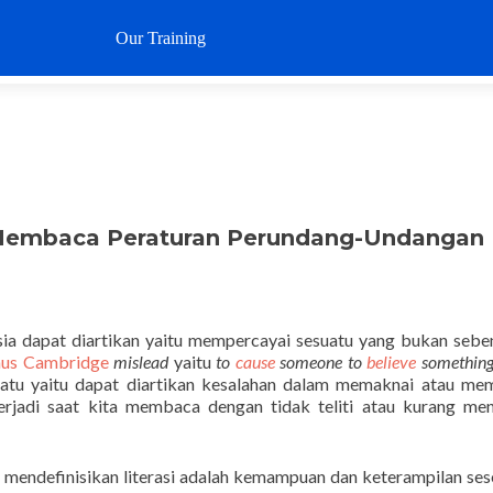
Loncat
ke
Our Training
Why SustaIN
Clients
Articl
konten
Membaca Peraturan Perundang-Undangan
sia dapat diartikan yaitu mempercayai sesuatu yang bukan sebe
us Cambridge
mislead
yaitu
to
cause
someone to
believe
something 
tu yaitu dapat diartikan kesalahan dalam memaknai atau me
rjadi saat kita membaca dengan tidak teliti atau kurang me
mendefinisikan literasi adalah kemampuan dan keterampilan se