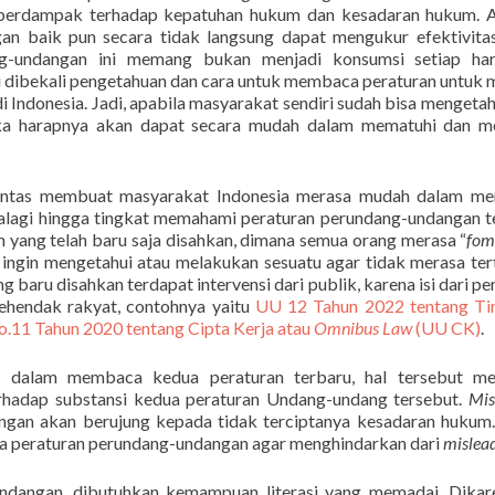
an berdampak terhadap kepatuhan hukum dan kesadaran hukum. 
n baik pun secara tidak langsung dapat mengukur efektivitas
ng-undangan ini memang bukan menjadi konsumsi setiap har
 dibekali pengetahuan dan cara untuk membaca peraturan untuk 
 Indonesia. Jadi, apabila masyarakat sendiri sudah bisa mengetah
a harapnya akan dapat secara mudah dalam mematuhi dan me
lantas membuat masyarakat Indonesia merasa mudah dalam m
palagi hingga tingkat memahami peraturan perundang-undangan t
 yang telah baru saja disahkan, dimana semua orang merasa “
fom
ingin mengetahui atau melakukan sesuatu agar tidak merasa ter
g baru disahkan terdapat intervensi dari publik, karena isi dari pe
kehendak rakyat, contohnya yaitu
UU 12 Tahun 2022 tentang Ti
.11 Tahun 2020 tentang Cipta Kerja atau
Omnibus Law
(UU CK)
.
an dalam membaca kedua peraturan terbaru, hal tersebut m
hadap substansi kedua peraturan Undang-undang tersebut.
Mis
gan akan berujung kepada tidak terciptanya kesadaran hukum
ca peraturan perundang-undangan agar menghindarkan dari
mislea
dangan, dibutuhkan kemampuan literasi yang memadai. Dikar