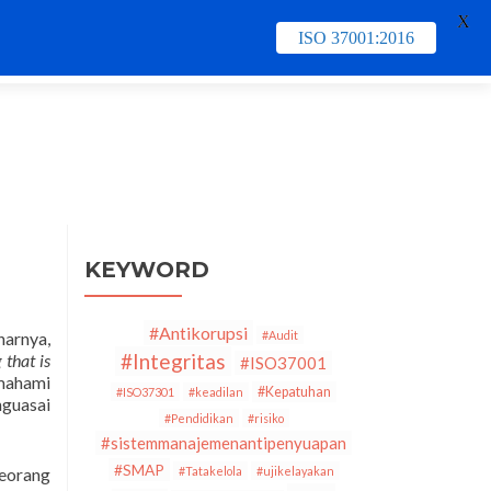
X
ISO 37001:2016
e
Contact Us
PECB
Training & Schedule
KEYWORD
#Antikorupsi
narnya,
#Audit
#Integritas
that is
#ISO37001
mahami
#Kepatuhan
#ISO37301
#keadilan
nguasai
#Pendidikan
#risiko
#sistemmanajemenantipenyuapan
#SMAP
seorang
#Tatakelola
#ujikelayakan