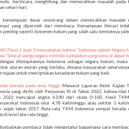
ulis, berbicara, menghitung dan memecahkan masalah pada t
n sehari-hari.
ter kemampuan dasar seseorang dalam memecahkan masalah m
asi yang diperoleh dari membaca. Kemampuan literasi inila
penting seperti dokumen hukum yang salah satu bentuknya yait
5 Pasal 1 ayat 3 menyatakan bahwa “
Indonesia adalah Negara 
wa “
Seluruh warga negara memiliki kedudukan yang sama di depan 
 dengan ditetapkannya Indonesia sebagai negara hukum, maka
entuk aturan-aturan yang berlaku, dimana masyarakat seharusny
 tujuan untuk menciptakan kesadaran hukum yang baik.
sudah berada pada
level
tinggi.
Menurut Laporan Akhir Kajian T
 yang dirilis oleh Perpusnas RI di Tahun 2022, bahwa nilai 
 2022 mencapai angka 63,90 dari skala 0-100. Hasil TK
yarakat Indonesia skor 4,78 kali/minggu atau sekitar 5 kali/
 sejak tahun 2017. Rata-rata TKM Indonesia sempat berada
da di
level
rata-rata tinggi.
li disebabkan pembaca tidak mengetahui bagaimana cara memba