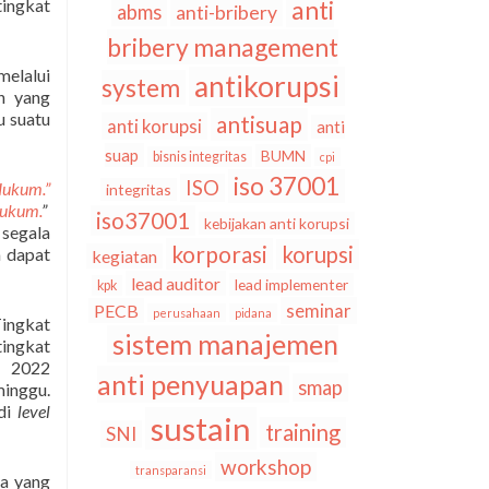
ingkat
anti
abms
anti-bribery
bribery management
elalui
antikorupsi
system
h yang
u suatu
antisuap
anti korupsi
anti
suap
BUMN
bisnis integritas
cpi
iso 37001
ISO
Hukum.”
integritas
hukum.
”
iso37001
kebijakan anti korupsi
 segala
korporasi
korupsi
a dapat
kegiatan
lead auditor
lead implementer
kpk
seminar
PECB
perusahaan
pidana
ingkat
sistem manajemen
tingkat
M 2022
anti penyuapan
smap
minggu.
 di
level
sustain
training
SNI
workshop
transparansi
ca yang