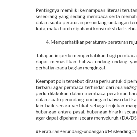
Pentingnya memiliki kemampuan literasi teruta
seseorang yang sedang membaca serta memaham
dalam suatu peraturan perundang-undangan terdir
kata, maka butuh dipahami konstruksi dari seb
Memperhatikan peraturan-peraturan ruj
Tahapan ini perlu memperhatikan bagi pembaca
dapat memastikan bahwa undang-undang yang
perhatian pada bagian mengingat.
Keempat poin tersebut dirasa perlu untuk dipe
terbaru agar pembaca terhindar dari
misleading
perlu dilakukan dalam membaca peraturan harus
dalam suatu perundang-undangan bahwa dari kata,
lain baik secara vertikal sebagai rujukan mau
hubungan antara pasal, hubungan hirarki secar
agar dapat dipahami secara menyeluruh. (DA/DS
#PeraturanPerundang-undangan #Misleading #re