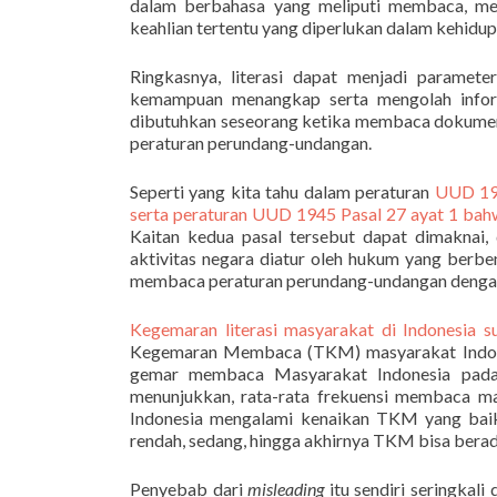
dalam berbahasa yang meliputi membaca, men
keahlian tertentu yang diperlukan dalam kehidupa
Ringkasnya, literasi dapat menjadi parame
kemampuan menangkap serta mengolah inform
dibutuhkan seseorang ketika membaca dokumen 
peraturan perundang-undangan.
Seperti yang kita tahu dalam peraturan
UUD 194
serta peraturan UUD 1945 Pasal 27 ayat 1 bah
Kaitan kedua pasal tersebut dapat dimaknai,
aktivitas negara diatur oleh hukum yang berb
membaca peraturan perundang-undangan dengan
Kegemaran literasi masyarakat di Indonesia 
Kegemaran Membaca (TKM) masyarakat Indonesia
gemar membaca Masyarakat Indonesia pada
menunjukkan, rata-rata frekuensi membaca mas
Indonesia mengalami kenaikan TKM yang baik
rendah, sedang, hingga akhirnya TKM bisa bera
Penyebab dari
misleading
itu sendiri seringka