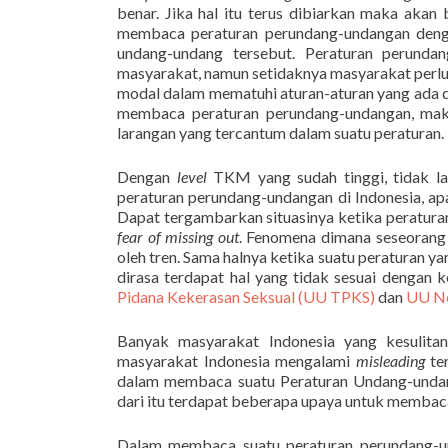
benar. Jika hal itu terus dibiarkan maka ak
membaca peraturan perundang-undangan denga
undang-undang tersebut. Peraturan perunda
masyarakat, namun setidaknya masyarakat perlu
modal dalam mematuhi aturan-aturan yang ada di
membaca peraturan perundang-undangan, mak
larangan yang tercantum dalam suatu peraturan.
Dengan
level
TKM yang sudah tinggi, tidak 
peraturan perundang-undangan di Indonesia, a
Dapat tergambarkan situasinya ketika peraturan
fear of missing out
. Fenomena dimana seseorang 
oleh tren. Sama halnya ketika suatu peraturan yan
dirasa terdapat hal yang tidak sesuai dengan 
Pidana Kekerasan Seksual (UU TPKS)
dan
UU No
Banyak masyarakat Indonesia yang kesulit
masyarakat Indonesia mengalami
misleading
ter
dalam membaca suatu Peraturan Undang-undan
dari itu terdapat beberapa upaya untuk memba
Dalam membaca suatu peraturan perundang-un