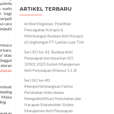
Apabila
 suatu
ARTIKEL TERBARU
i bagi
menjadi
ui cara
Artikel Kegiatan: Pelatihan
njauhi
Pencegahan Korupsi &
Membangun Budaya Anti Korupsi
di Lingkungan PT Lautan Luas Tbk
embaca
erbaru.
Seri ISO ke-41: Budaya Anti
o”
atau
Penyuapan berdasarkan ISO
tinggal
37001:2025 Sistem Manajemen
raturan
Anti Penyuapan (Klausul 5.1.3)
ndakan
Seri ISO ke-40:
Mempertimbangkan Faktor
embuat
leading
Perubahan Iklim dalam
. Maka
Mengidentifikasi Kebutuhan dan
ding
.
Harapan Stakeholder Sistem
Manajemen Anti Penyuapan
enakan