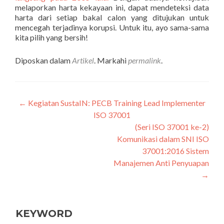
melaporkan harta kekayaan ini, dapat mendeteksi data
harta dari setiap bakal calon yang ditujukan untuk
mencegah terjadinya korupsi. Untuk itu, ayo sama-sama
kita pilih yang bersih!
Diposkan dalam
Artikel
. Markahi
permalink
.
←
Kegiatan SustaIN: PECB Training Lead Implementer
Navigasi
ISO 37001
pos
(Seri ISO 37001 ke-2)
Komunikasi dalam SNI ISO
37001:2016 Sistem
Manajemen Anti Penyuapan
→
KEYWORD