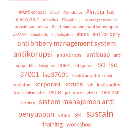
#Integritas
#Antikorupsi
#Audit
#Compliance
#ISO37001
#Kepatuhan
#keadilan
#PencegahanKorupsi
#sistemmanajemenantipenyuapan
#Pendidikan
#risiko
abms
anti-bribery
#SMAP
#Tatakelola
#ujikelayakan
anti bribery management system
antikorupsi
antisuap
anti korupsi
anti
iso
ISO
suap
BUMN
integritas
bisnis integritas
37001
iso37001
kebijakan anti korupsi
korporasi
korupsi
kegiatan
lead auditor
kpk
seminar
PECB
lead implementer
perusahaan
pidana
sistem manajemen anti
sertifikasi
sustain
penyuapan
smap
SNI
training
workshop