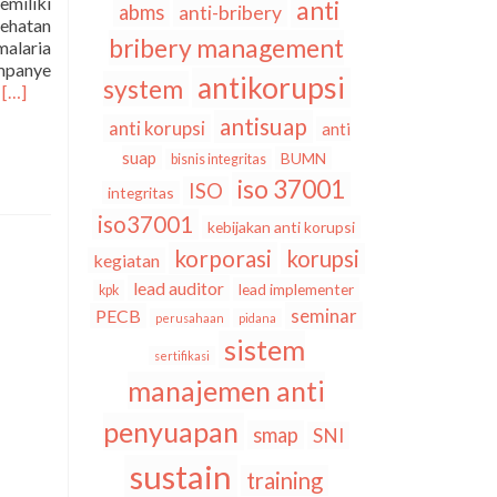
emiliki
anti
abms
anti-bribery
sehatan
bribery management
malaria
ampanye
antikorupsi
system
Selengkapnya
,
[…]
tentangHari
antisuap
anti korupsi
anti
Kesehatan
Nasional
suap
BUMN
bisnis integritas
(HKN)
iso 37001
ISO
integritas
Ke-
iso37001
60:
kebijakan anti korupsi
Kebijakan
korporasi
korupsi
kegiatan
Kelas
lead auditor
Rawat
lead implementer
kpk
Inap
seminar
PECB
perusahaan
pidana
Standar
sistem
(KRIS)
sertifikasi
dalam
manajemen anti
Perpres
No.
penyuapan
smap
SNI
59
Tahun
sustain
training
2024