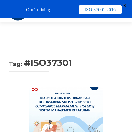
X
Our Training
ISO 37001:2016
TUKAR 
#ISO37301
Tag: