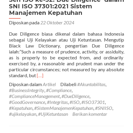
SNI ISO 37301:2021 Sistem
Manajemen Kepatuhan
Diposkan pada
22 Oktober 2024
Due Diligence biasa dikenal dalam bahasa Indonesia
sebagai Uji Kelayakan atau Uji Ketuntasan. Mengutip
Black Law Dictionary, pengertian Due Diligence
ialah:“Such a measure of prudence, activity, or assiduity,
as is properly to be expected from, and ordinarily
exercised by, a reasonable and prudent man under the
particular circumstances; not measured by any absolute
Selengkapnya
standard, but
[…]
tentangSeri
Diposkan dalam
Artikel
Dilabeli
#Akuntabilitas
,
ISO
#BusinessIntegrity
,
#Compliance
,
ke-
#ComplianceManagement
,
#DueDiligence
,
32:
#GoodGovernance
,
#Integritas
,
#ISO
,
#ISO37301
,
Due
#Kepatuhan
,
#SistemManajemenKepatuhan
,
#SNIISO
,
Diligence
#ujikelayakan
,
#UjiKetuntasan
Berikan komentar
dalam
SNI
ISO