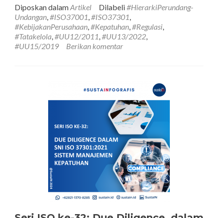
ISO
Diposkan dalam
Artikel
Dilabeli
#HierarkiPerundang-
ke-
Undangan
,
#ISO37001
,
#ISO37301
,
33:
#KebijakanPerusahaan
,
#Kepatuhan
,
#Regulasi
,
Tata
#Tatakelola
,
#UU12/2011
,
#UU13/2022
,
Uru
#UU15/2019
Berikan komentar
Per
Und
dal
Impl
ISO
370
Sist
Man
Anti
Pen
dan
ISO
373
Sist
Man
Kep
Seri ISO ke-32: Due Diligence dalam