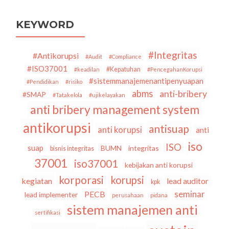
37301:2021
Sistem
Manajemen
KEYWORD
Kepatuhan
#Integritas
#Antikorupsi
#Audit
#Compliance
#ISO37001
#Kepatuhan
#keadilan
#PencegahanKorupsi
#sistemmanajemenantipenyuapan
#Pendidikan
#risiko
abms
anti-bribery
#SMAP
#Tatakelola
#ujikelayakan
anti bribery management system
antikorupsi
antisuap
anti korupsi
anti
iso
ISO
suap
BUMN
integritas
bisnis integritas
37001
iso37001
kebijakan anti korupsi
korporasi
korupsi
kegiatan
lead auditor
kpk
seminar
PECB
lead implementer
perusahaan
pidana
sistem manajemen anti
sertifikasi