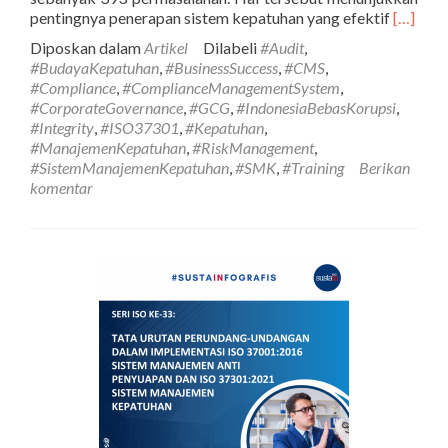
Selengk
pentingnya penerapan sistem kepatuhan yang efektif
[…]
tentang
Diposkan dalam
Artikel
Dilabeli
#Audit
,
ISO
#BudayaKepatuhan
,
#BusinessSuccess
,
#CMS
,
ke
#Compliance
,
#ComplianceManagementSystem
,
–
#CorporateGovernance
,
#GCG
,
#IndonesiaBebasKorupsi
,
36:
#Integrity
,
#ISO37301
,
#Kepatuhan
,
Klausul
#ManajemenKepatuhan
,
#RiskManagement
,
4
#SistemManajemenKepatuhan
,
#SMK
,
#Training
Berikan
Kontek
komentar
Organis
berdasa
SNI
ISO
37301:
Compli
Manage
System
/
Sistem
Manaje
Kepatu