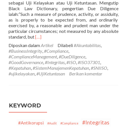
sebagai Uji Kelayakan atau Uji Ketuntasan. Mengutip
Black Law Dictionary, pengertian Due Diligence
ialah:“Such a measure of prudence, activity, or assiduity,
as is properly to be expected from, and ordinarily
exercised by, a reasonable and prudent man under the
particular circumstances; not measured by any absolute
Selengkapnya
standard, but
[…]
tentangSeri
Diposkan dalam
Artikel
Dilabeli
#Akuntabilitas
,
ISO
#BusinessIntegrity
,
#Compliance
,
ke-
#ComplianceManagement
,
#DueDiligence
,
32:
#GoodGovernance
,
#Integritas
,
#ISO
,
#ISO37301
,
Due
#Kepatuhan
,
#SistemManajemenKepatuhan
,
#SNIISO
,
Diligence
#ujikelayakan
,
#UjiKetuntasan
Berikan komentar
dalam
SNI
ISO
37301:2021
Sistem
Manajemen
KEYWORD
Kepatuhan
#Integritas
#Antikorupsi
#Audit
#Compliance