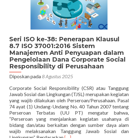
Seri ISO ke-38: Penerapan Klausul
8.7 ISO 37001:2016 Sistem
Manajemen Anti Penyuapan dalam
Pengelolaan Dana Corporate Social
Responsibility di Perusahaan
Diposkan pada
8 Agustus 2025
Corporate Social Responsibility (CSR) atau Tanggung
Jawab Sosial dan Lingkungan (TJSL) merupakan kegiatan
yang wajib dilakukan oleh Perseroan/Perusahaan. Pasal
74 ayat (1) Undang-Undang No. 40 Tahun 2007 tentang
Perseroan Terbatas (UU PT) mengatur bahwa,
“Perseroan yang menjalankan kegiatan usahanya di
bidang dan/atau berkaitan dengan sumber daya alam
wajib melaksanakan Tanggung Jawab Sosial dan
Selengkapnya
Lingkungan”. Berdasarkan
[…]