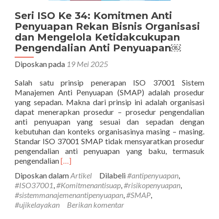
Seri ISO Ke 34: Komitmen Anti
Penyuapan Rekan Bisnis Organisasi
dan Mengelola Ketidakcukupan
Pengendalian Anti Penyuapan￼
Diposkan pada
19 Mei 2025
Salah satu prinsip penerapan ISO 37001 Sistem
Manajemen Anti Penyuapan (SMAP) adalah prosedur
yang sepadan. Makna dari prinsip ini adalah organisasi
dapat menerapkan prosedur – prosedur pengendalian
anti penyuapan yang sesuai dan sepadan dengan
kebutuhan dan konteks organisasinya masing – masing.
Standar ISO 37001 SMAP tidak mensyaratkan prosedur
pengendalian anti penyuapan yang baku, termasuk
Selengkapnya
pengendalian
[…]
tentangSeri
Diposkan dalam
Artikel
Dilabeli
#antipenyuapan
,
ISO
#ISO37001
,
#Komitmenantisuap
,
#risikopenyuapan
,
Ke
#sistemmanajemenantipenyuapan
,
#SMAP
,
34:
#ujikelayakan
Berikan komentar
Komitmen
Anti