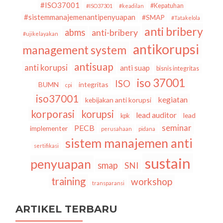
#ISO37001
#Kepatuhan
#ISO37301
#keadilan
#sistemmanajemenantipenyuapan
#SMAP
#Tatakelola
anti bribery
abms
anti-bribery
#ujikelayakan
antikorupsi
management system
antisuap
anti korupsi
anti suap
bisnis integritas
iso 37001
ISO
BUMN
integritas
cpi
iso37001
kegiatan
kebijakan anti korupsi
korporasi
korupsi
lead auditor
lead
kpk
seminar
PECB
implementer
perusahaan
pidana
sistem manajemen anti
sertifikasi
sustain
penyuapan
smap
SNI
training
workshop
transparansi
ARTIKEL TERBARU