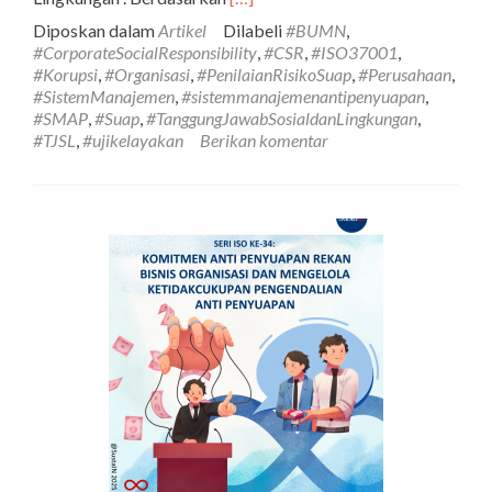
tentangSeri
Diposkan dalam
Artikel
Dilabeli
#BUMN
,
ISO
#CorporateSocialResponsibility
,
#CSR
,
#ISO37001
,
ke-
#Korupsi
,
#Organisasi
,
#PenilaianRisikoSuap
,
#Perusahaan
,
38:
#SistemManajemen
,
#sistemmanajemenantipenyuapan
,
Penerapan
#SMAP
,
#Suap
,
#TanggungJawabSosialdanLingkungan
,
Klausul
#TJSL
,
#ujikelayakan
Berikan komentar
8.7
ISO
37001:2016
Sistem
Manajemen
Anti
Penyuapan
dalam
Pengelolaan
Dana
Corporate
Social
Responsibility
di
Perusahaan