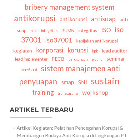
Perubahan
bribery management system
Ketiga
Atas
antikorupsi
antisuap
anti korupsi
anti
Perpres
No.
iso
ISO
suap
BUMN
integritas
bisnis integritas
82
37001
iso37001
Tahun
kebijakan anti korupsi
2018
korporasi
korupsi
kegiatan
lead auditor
kpk
tentang
Jaminan
seminar
PECB
lead implementer
perusahaan
pidana
Kesehatan
sistem manajemen anti
sertifikasi
sustain
penyuapan
smap
SNI
training
workshop
transparansi
ARTIKEL TERBARU
Artikel Kegiatan: Pelatihan Pencegahan Korupsi &
Membangun Budaya Anti Korupsi di Lingkungan PT