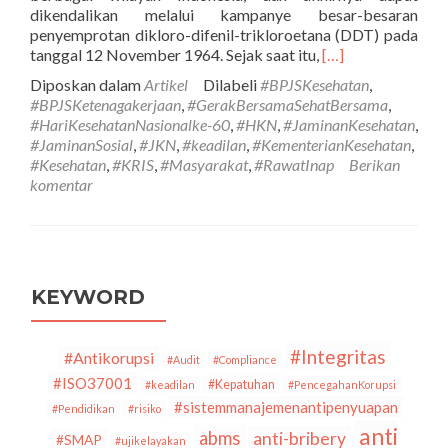
dikendalikan melalui kampanye besar-besaran
penyemprotan dikloro-difenil-trikloroetana (DDT) pada
Selengkapnya
tanggal 12 November 1964. Sejak saat itu,
[…]
tentangHari
Diposkan dalam
Artikel
Dilabeli
#BPJSKesehatan
,
Kesehatan
#BPJSKetenagakerjaan
,
#GerakBersamaSehatBersama
,
Nasional
#HariKesehatanNasionalke-60
,
#HKN
,
#JaminanKesehatan
,
(HKN)
#JaminanSosial
,
#JKN
,
#keadilan
,
#KementerianKesehatan
,
Ke-
#Kesehatan
,
#KRIS
,
#Masyarakat
,
#RawatInap
Berikan
60:
komentar
Kebijakan
Kelas
Rawat
Inap
Standar
(KRIS)
KEYWORD
dalam
Perpres
No.
#Integritas
#Antikorupsi
#Audit
#Compliance
59
#ISO37001
#Kepatuhan
#keadilan
#PencegahanKorupsi
Tahun
#sistemmanajemenantipenyuapan
#Pendidikan
#risiko
2024
anti
tentang
abms
anti-bribery
#SMAP
#ujikelayakan