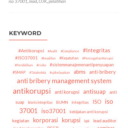
iso 37001
,
lead
,
OJK
,
pelatihan
Training
Lead
Auditor
dan
Lead
Implementer
KEYWORD
ISO
37001
Bulan
#Integritas
#Antikorupsi
#Audit
#Compliance
Juni
#ISO37001
#Kepatuhan
#keadilan
#PencegahanKorupsi
2021
#sistemmanajemenantipenyuapan
#Pendidikan
#risiko
abms
anti-bribery
#SMAP
#Tatakelola
#ujikelayakan
anti bribery management system
antikorupsi
antisuap
anti korupsi
anti
iso
ISO
suap
BUMN
integritas
bisnis integritas
37001
iso37001
kebijakan anti korupsi
korporasi
korupsi
kegiatan
lead auditor
kpk
seminar
PECB