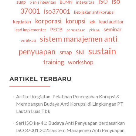
iso
ISO
suap
BUMN
integritas
bisnis integritas
37001
iso37001
kebijakan anti korupsi
korporasi
korupsi
kegiatan
lead auditor
kpk
seminar
PECB
lead implementer
perusahaan
pidana
sistem manajemen anti
sertifikasi
sustain
penyuapan
smap
SNI
training
workshop
ARTIKEL TERBARU
Artikel Kegiatan: Pelatihan Pencegahan Korupsi &
Membangun Budaya Anti Korupsi di Lingkungan PT
Lautan Luas Tbk
Seri ISO ke-41: Budaya Anti Penyuapan berdasarkan
ISO 37001:2025 Sistem Manajemen Anti Penyuapan