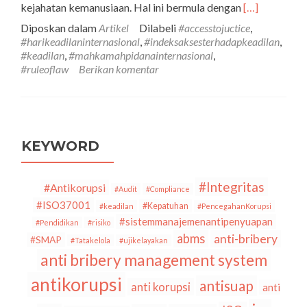
Selengkapny
kejahatan kemanusiaan. Hal ini bermula dengan
[…]
tentangPerin
Diposkan dalam
Artikel
Dilabeli
#accesstojuctice
,
Hari
#harikeadilaninternasional
,
#indeksaksesterhadapkeadilan
,
Keadilan
#keadilan
,
#mahkamahpidanainternasional
,
Internasional:
#ruleoflaw
Berikan komentar
Apakah
Akses
Terhadap
Keadilan
(Masih)
Relevan
KEYWORD
Bagi
Masyarakat
Indonesia
#Integritas
#Antikorupsi
#Audit
#Compliance
Saat
#ISO37001
#Kepatuhan
#keadilan
#PencegahanKorupsi
Ini?
#sistemmanajemenantipenyuapan
#Pendidikan
#risiko
abms
anti-bribery
#SMAP
#Tatakelola
#ujikelayakan
anti bribery management system
antikorupsi
antisuap
anti korupsi
anti