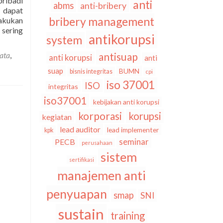
ribadi
anti
abms
anti-bribery
 dapat
bribery management
akukan
 sering
antikorupsi
system
ata
,
antisuap
anti korupsi
anti
suap
BUMN
bisnis integritas
cpi
iso 37001
ISO
integritas
iso37001
kebijakan anti korupsi
korporasi
korupsi
kegiatan
lead auditor
lead implementer
kpk
seminar
PECB
perusahaan
sistem
sertifikasi
manajemen anti
penyuapan
smap
SNI
sustain
training