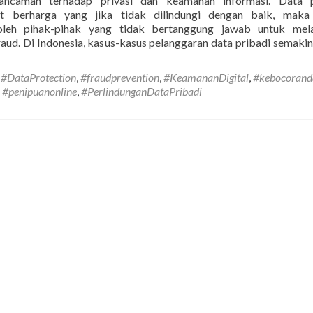
ancaman terhadap privasi dan keamanan informasi. Data p
t berharga yang jika tidak dilindungi dengan baik, maka
oleh pihak-pihak yang tidak bertanggung jawab untuk mel
raud. Di Indonesia, kasus-kasus pelanggaran data pribadi semakin
,
#DataProtection
,
#fraudprevention
,
#KeamananDigital
,
#kebocorand
,
#penipuanonline
,
#PerlindunganDataPribadi