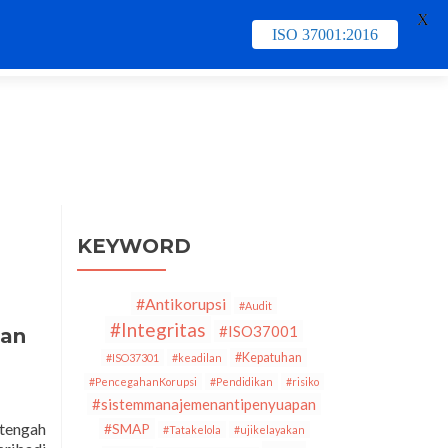
X
ISO 37001:2016
e
Contact Us
PECB
Training & Schedule
KEYWORD
#Antikorupsi
#Audit
#Integritas
#ISO37001
dan
#Kepatuhan
#ISO37301
#keadilan
#PencegahanKorupsi
#Pendidikan
#risiko
#sistemmanajemenantipenyuapan
 tengah
#SMAP
#Tatakelola
#ujikelayakan