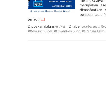
meningkatnya 
merupakan ase
dimanfaatkan 
penipuan atau f
Selengkapnya
terjadi,
[…]
tentangPelanggaran
Diposkan dalam
Artikel
Dilabeli
#cybersecurity
Perlindungan
#KemananSiber
,
#LawanPenipuan
,
#LiterasiDigital
Data
Pribadi
dan
Peningkatan
Kasus
Penipuan
di
Indonesia:
Analisis
dan
Solusi