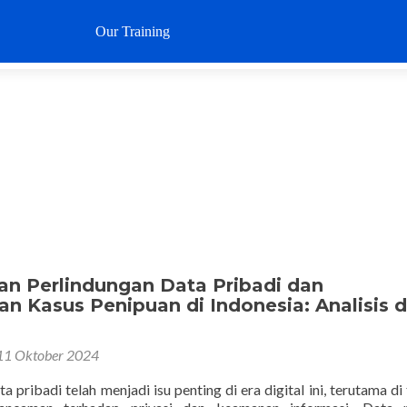
Loncat
ke
Our Training
Why SustaIN
Clients
Articl
konten
an Perlindungan Data Pribadi dan
n Kasus Penipuan di Indonesia: Analisis 
11 Oktober 2024
a pribadi telah menjadi isu penting di era digital ini, terutama di